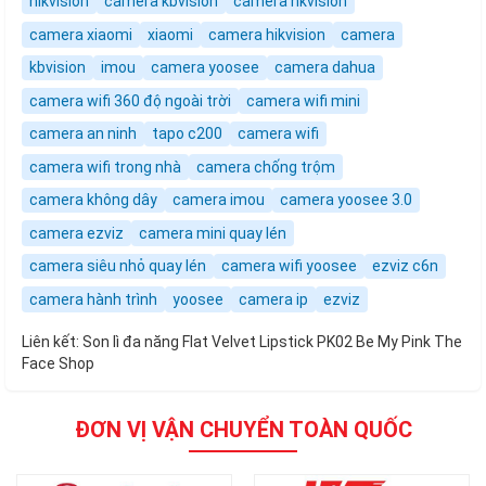
hikvision
camera kbvision
camera hkvision
camera xiaomi
xiaomi
camera hikvision
camera
kbvision
imou
camera yoosee
camera dahua
camera wifi 360 độ ngoài trời
camera wifi mini
camera an ninh
tapo c200
camera wifi
camera wifi trong nhà
camera chống trộm
camera không dây
camera imou
camera yoosee 3.0
camera ezviz
camera mini quay lén
camera siêu nhỏ quay lén
camera wifi yoosee
ezviz c6n
camera hành trình
yoosee
camera ip
ezviz
Liên kết:
Son lì đa năng Flat Velvet Lipstick PK02 Be My Pink The
Face Shop
ĐƠN VỊ VẬN CHUYỂN TOÀN QUỐC