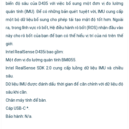
biến độ sâu của D435 với việc bổ sung một đơn vị đo lường
quán tính (IMU). Để có những bản quét tuyệt vời, IMU cung cấp
một bộ dữ liệu bổ sung cho phép tái tạo mật độ tốt hơn. Ngoài
ra, trong lĩnh vực rô bốt, Hệ điều hành rô bốt (ROS) nhận đầu vào
này cho rô bốt của bạn để bạn có thể hiểu vị trí của nó trên thế
giới.
Intel RealSense D435i bao gồm:
Một đơn vị đo lường quán tính BMI055.
Intel RealSense SDK 2.0 cung cấp luồng dữ liệu IMU và chiều
sâu.
Dữ liệu IMU được đánh dấu thời gian để căn chỉnh với dữ liệu độ
sâu khi cần.
Chân máy tính để bàn.
Cáp USB-C *.
Bảo hành: N/a.