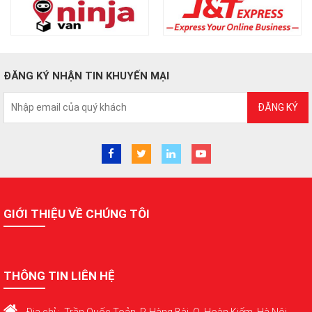
ĐĂNG KÝ NHẬN TIN KHUYẾN MẠI
ĐĂNG KÝ
GIỚI THIỆU VỀ CHÚNG TÔI
THÔNG TIN LIÊN HỆ
Địa chỉ : Trần Quốc Toản, P. Hàng Bài, Q. Hoàn Kiếm, Hà Nội