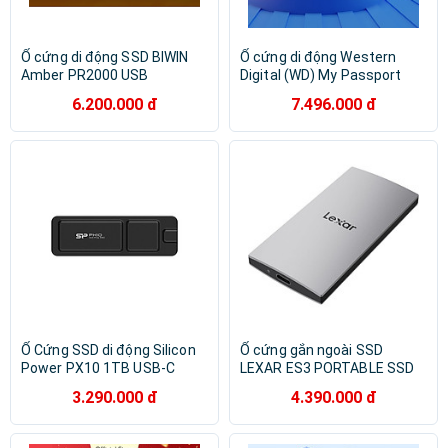
Ổ cứng di động SSD BIWIN
Ổ cứng di động Western
Amber PR2000 USB
Digital (WD) My Passport
3.2/Type-C tương thích
Works with USB-C Chính
6.200.000 đ
7.496.000 đ
Windows/macOS/iOS/iPadOS
hãng Hàng chính hãng
Hàng chính hãng
Ổ Cứng SSD di động Silicon
Ổ cứng gắn ngoài SSD
Power PX10 1TB USB-C
LEXAR ES3 PORTABLE SSD
(SP010TBPSDPX10CK) -
1TB (LES3XXX001T-RNSNG)
3.290.000 đ
4.390.000 đ
Hàng Chính Hãng
- Hàng Chính Hãng