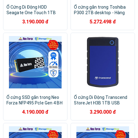
Ổ Cứng Di Động HDD
Ổ cứng gắn trong Toshiba
Seagate One Touch 1TB
P300 2TB desktop - Hàng
2.5" USB 3.0 + Phục Hồi Dữ
chính hãng
3.190.000 đ
5.272.498 đ
Liệu Rescue_Hàng chính
hãng
Ổ cứng SSD gắn trong Neo
Ổ cứng Di Động Transcend
Forza NFP495 PcIe Gen 4 BH
StoreJet H3B 1TB USB
5 NĂM Hàng chính hãng
3.0/3.1 - TS1TSJ25H3B -
4.190.000 đ
3.290.000 đ
Hàng Chính Hãng