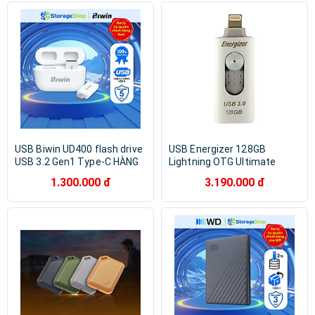
Remax
Acer
Maxell
Seagate
Dahua
Philips
Sony
Belkin
Energizer
Gigabyte
JCPAL
KingSpec
Trezor
Acome
Apacer
BOROFONE
BYKSKI
Huawei
USB Biwin UD400 flash drive
USB Energizer 128GB
USB 3.2 Gen1 Type-C HÀNG
Lightning OTG Ultimate
CHÍNH HÃNG
FOTL3U128R - Hàng Chính
1.300.000 đ
3.190.000 đ
Hãng