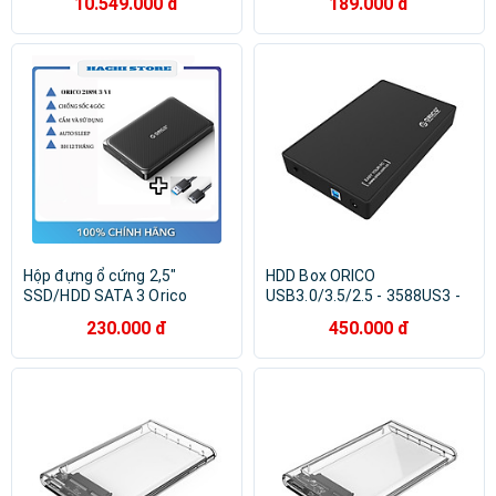
10.549.000 đ
189.000 đ
hãng
Hộp đựng ổ cứng 2,5"
HDD Box ORICO
SSD/HDD SATA 3 Orico
USB3.0/3.5/2.5 - 3588US3 -
2189U3-V1 - Hàng chính
Hàng Chính Hãng
230.000 đ
450.000 đ
hãng