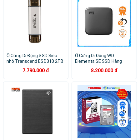
Ổ Cứng Di Động SSD Siêu
Ổ Cứng Di Động WD
nhỏ Transcend ESD310 2TB
Elements SE SSD Hàng
USB 3.2 Gen2x1
Chính Hãng
7.790.000 đ
8.200.000 đ
TS2TESD310 - Hàng Chính
Hãng