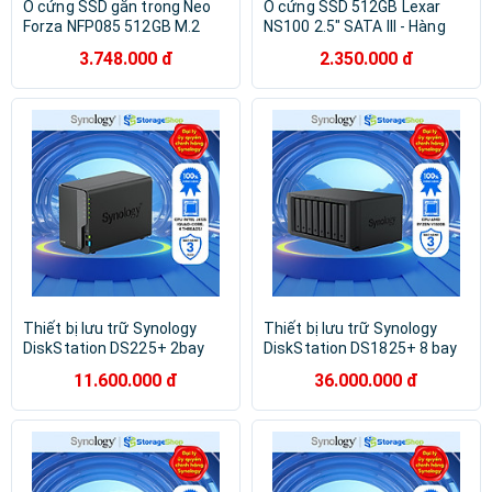
Ổ cứng SSD gắn trong Neo
Ổ cứng SSD 512GB Lexar
Forza NFP085 512GB M.2
NS100 2.5" SATA III - Hàng
NVME - Hàng chính hãng
Chính Hãng
3.748.000 đ
2.350.000 đ
Thiết bị lưu trữ Synology
Thiết bị lưu trữ Synology
DiskStation DS225+ 2bay
DiskStation DS1825+ 8 bay
bảo hành 3 năm Hàng chính
bảo hành 3 năm Hàng chính
11.600.000 đ
36.000.000 đ
hãng
hãng