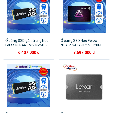
Ổ cứng SSD gắn trong Neo
Ổ cứng SSD Neo Forza
Forza NFP445 M.2 NVME -
NFS12 SATA-III 2.5″ 120GB I
Hàng chính hãng
240GB I 480GB - Hàng chính
6.407.000 đ
3.697.000 đ
hãng