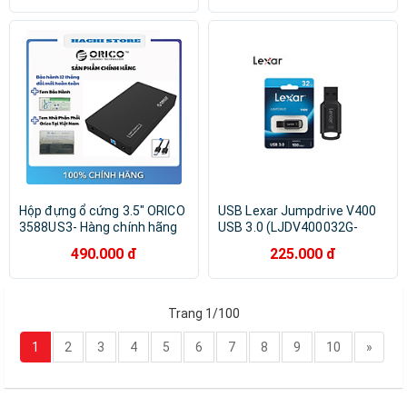
Hộp đựng ổ cứng 3.5" ORICO
USB Lexar Jumpdrive V400
3588US3- Hàng chính hãng
USB 3.0 (LJDV400032G-
BNBNG) - Hàng Chính Hãng
490.000 đ
225.000 đ
Trang 1/100
1
2
3
4
5
6
7
8
9
10
»