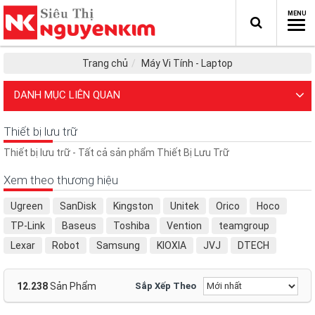
Trang chủ
Máy Vi Tính - Laptop
DANH MỤC LIÊN QUAN
Thiết bị lưu trữ
Thiết bị lưu trữ - Tất cả sản phẩm Thiết Bị Lưu Trữ
Xem theo thương hiệu
Ugreen
SanDisk
Kingston
Unitek
Orico
Hoco
TP-Link
Baseus
Toshiba
Vention
teamgroup
Lexar
Robot
Samsung
KIOXIA
JVJ
DTECH
ADATA
MT-VIKI
SOTAKO
vivan
No Brand
Transcend
HP
Lenovo
Asus
Dell
Earldom
12.238
Sản Phẩm
Sắp Xếp Theo
HYPER DRIVE
Verbatim
Elecom
TEAM GROUP