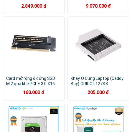
Hàng Chính Hãng
2.849.000 đ
9.070.000 đ
Card mở rộng ổ cứng SSD
Khay Ổ Cứng Laptop (Caddy
M.2 qua khe PCI-E 3.0 X16
Bay) ORICO L127SS
Orico PSM2-X16 - Hàng
(12.7mm) - Hàng Chính Hãng
160.000 đ
205.000 đ
chính hãng