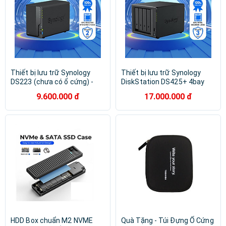
Thiết bị lưu trữ Synology
Thiết bị lưu trữ Synology
DS223 (chưa có ổ cứng) -
DiskStation DS425+ 4bay
Hàng chính hãng BH 2 NĂM
bảo hành 3 năm Hàng chính
9.600.000 đ
17.000.000 đ
hãng
HDD Box chuẩn M2 NVME
Quà Tặng - Túi Đựng Ổ Cứng