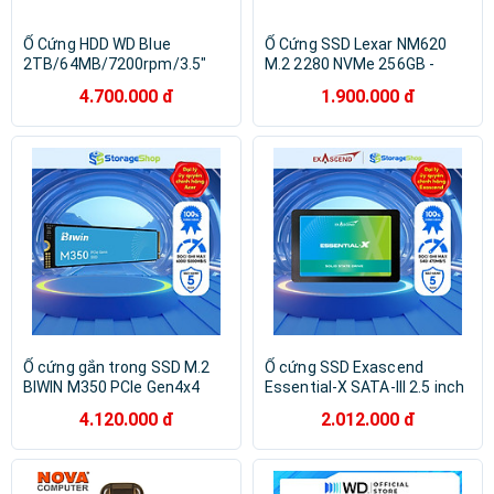
Ổ Cứng HDD WD Blue
Ổ Cứng SSD Lexar NM620
2TB/64MB/7200rpm/3.5"
M.2 2280 NVMe 256GB -
WD20EZBX - Hàng Chính
Hàng Chính Hãng
4.700.000 đ
1.900.000 đ
Hãng
Ổ cứng gắn trong SSD M.2
Ổ cứng SSD Exascend
BIWIN M350 PCIe Gen4x4
Essential-X SATA-III 2.5 inch
NVMe 500GB Bảo hành 5
Hàng chính hãng
4.120.000 đ
2.012.000 đ
năm Hàng chính hãng 1 đổi 1