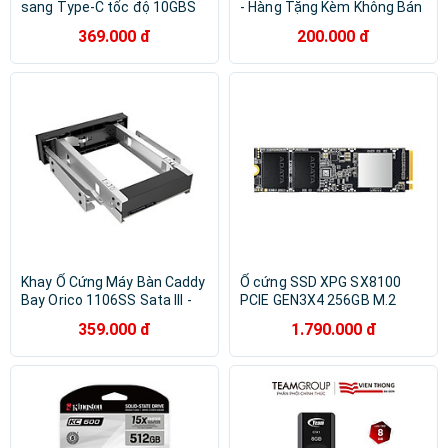
sang Type-C tốc độ 10GBS
- Hàng Tặng Kèm Không Bán
Orico PDDM2C3-G2-BK-EP –
- Hàng Chính Hãng - Túi
369.000 đ
200.000 đ
Hàng Chính Hãng
Đựng Ổ Cứng
Khay Ổ Cứng Máy Bàn Caddy
Ổ cứng SSD XPG SX8100
Bay Orico 1106SS Sata III -
PCIE GEN3X4 256GB M.2
Hàng Chính Hãng
2280 - Hàng Chính Hãng
359.000 đ
1.790.000 đ