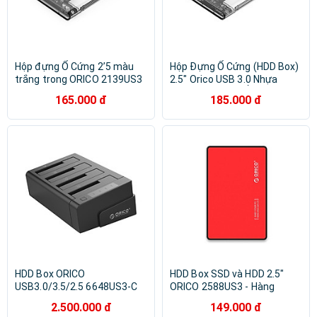
Hộp đựng Ổ Cứng 2’5 màu
Hộp Đựng Ổ Cứng (HDD Box)
trắng trong ORICO 2139US3
2.5" Orico USB 3.0 Nhựa
- Hàng Chính Hãng
Trong Suốt cho Ổ HDD và
165.000 đ
185.000 đ
SDD - Hàng Chính Hãng
HDD Box ORICO
HDD Box SSD và HDD 2.5"
USB3.0/3.5/2.5 6648US3-C
ORICO 2588US3 - Hàng
Hàng Chính Hãng
Chính Hãng
2.500.000 đ
149.000 đ