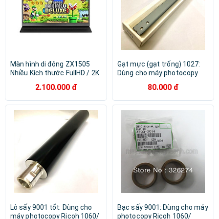
Màn hình di động ZX1505
Gạt mực (gạt trống) 1027:
Nhiều Kích thước FullHD / 2K
Dùng cho máy photocopy
cho máy tính , laptop ,
Ricoh 1027 | 2022 | 2027 |
2.100.000 đ
80.000 đ
smartphone
3025 | 3030 | MP 2352 | 2510
| 2550 | 2851 | 2852 | 3010 |
3350 | 3351 | 3352 | 2553 |
3053 | 3353 ( HA - Hàng nhập
khẩu )
Lô sấy 9001 tốt: Dùng cho
Bạc sấy 9001: Dùng cho máy
máy photocopy Ricoh 1060/
photocopy Ricoh 1060/