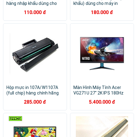
hàng nhập khẩu dùng cho
khẩu) dùng cho máy in
máy in HP Neverstop Laser
Canon LBP 212dw, LBP
110.000 đ
180.000 đ
1000A, 1000W, 1200A,
214dw, MF426dw, MF424dw,
1200W mới 100% [Fullbox]
MF421dw, LBP 215x, MF429x
- Cartridge CRG 052 - 26A
mới 100% [Fullbox]
Hộp mực in 107A/W1107A
Màn Hình Máy Tính Acer
(full chip) hàng chính hãng
VG271U 27" 2K IPS 180Hz
Viettoner dùng cho máy in
(VG271U M3)
285.000 đ
5.400.000 đ
HP LaserJet 107a, 107w,
(UM.HV1SV.301) - Hàng
135a, 135w, 137a, 137w -
Chính Hãng
Cartridge 107A/W1107A mới
100% [Fullbox]