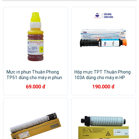
Hoco
Infinity
No Brand
Unitek
Zowie
FPT
Fujisys
GALAX
HUGON
King Master
ROCK SPACE
Tomato
ZKTeco
T-WOLF
SKYWORTH
AIWA
Tech77
Provision
ROGTZ
Mực in phun Thuận Phong
Hộp mực TPT Thuận Phong
TP51 dùng cho máy in phun
103A dùng cho máy in HP
Epson L800 / L801 / L810 /
Neverstop Laser 1000 / MFP
69.000 đ
190.000 đ
L850 - Hàng Chính Hãng
1200 - Hàng Chính Hãng