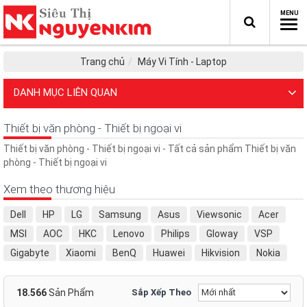
Trang chủ
Máy Vi Tính - Laptop
DANH MỤC LIÊN QUAN
Thiết bị văn phòng - Thiết bị ngoại vi
Thiết bị văn phòng - Thiết bị ngoại vi - Tất cả sản phẩm Thiết bị văn
phòng - Thiết bị ngoại vi
Xem theo thương hiệu
Dell
HP
LG
Samsung
Asus
Viewsonic
Acer
MSI
AOC
HKC
Lenovo
Philips
Gloway
VSP
Gigabyte
Xiaomi
BenQ
Huawei
Hikvision
Nokia
ATAS
E-DRA
Microsoft
Cooler Master
Dahua
koda
Sony
Baseus
BlackBerry
Fantech
Arduino
18.566
Sản Phẩm
Sắp Xếp Theo