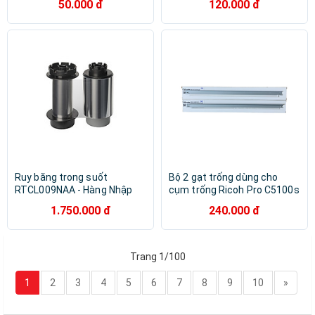
50.000 đ
120.000 đ
6500/ 7500/ 8000/ 6001/
( HA - Hàng nhập khẩu )
8001/9001/ 6002/
6502/9002/ 6503/7503 ( HA
- Hàng nhập khẩu )
Ruy băng trong suốt
Bộ 2 gạt trống dùng cho
RTCL009NAA - Hàng Nhập
cụm trống Ricoh Pro C5100s
Khẩu cho máy in thẻ nhựa
| C5110 | C5200 | C5210 |
1.750.000 đ
240.000 đ
C7100 | C651EX | C751EX |
MPC6502 | C8002 | C6503 |
C8003 ( HA - Hàng nhập khẩu
)
Trang 1/100
1
2
3
4
5
6
7
8
9
10
»