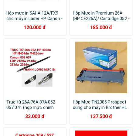
Hộp mực in SAHA 12A/FX9
Hộp Mực In Premium 26A
cho máy in Laser HP. Canon -
(HP CF226A)/ Cartridge 052 -
Hàng chính hãng
Hàng Nhập Khẩu
120.000 đ
185.000 đ
Trục từ 26A 76A 87A 052
Hộp Mực TN2385 Prospect
057 041 (hộp mực chính
dùng cho máy in Brother HL
hãng) dành cho HP M402d
L2321D, 2361DN, 2366DW,
33.000 đ
137.500 đ
M402n M420dw M426 M501
L2520D, L2701DW in 2600
M404n M404d M428dw
trang, hàng chính hãng
Canon 214dw 215d
MF426dw 429dw 223dw