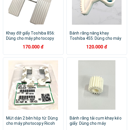
Khay đỡ giấy Toshiba 856:
Bánh răng nâng khay
Dùng cho máy photocopy
Toshiba 455: Dùng cho máy
Toshiba E 550/ 650/ 600/
photocopy Toshiba E-205 |
170.000 đ
120.000 đ
720/ 723/ 850/ 853/ 555/
206 | 255| 256 | 305| 307 | 355
655/ 556/ 656/ 756/ 856/
| 356 | 357 | 455 | 456 | 457 |
657/ 857 ( HA - Hàng nhập
507 ( HA - Hàng nhập khẩu )
khẩu )
Mút dán 2 bên hộp từ: Dùng
Bánh răng tải cụm khay kéo
cho máy photocopy Ricoh
giấy: Dùng cho máy
1060/ 1075/ 2060/ 2075/
photocopy Ricoh 8000/ 8001