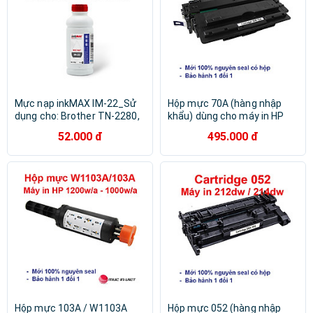
Mực nạp inkMAX IM-22_Sử
Hộp mực 70A (hàng nhập
dụng cho: Brother TN-2280,
khẩu) dùng cho máy in HP
TN-2385. Panasonic KX-FA
Laserjet M5025, M5035,
52.000 đ
495.000 đ
88, KX-FAT 92, 411. Xerox
M5035x - Cartridge Q7570A -
P255D, P265D, Hàng chính
16A mới 100% [Full Box]
hãng
Hộp mực 103A / W1103A
Hộp mực 052 (hàng nhập