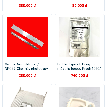
1075/ 9001/ 9002/ 9003 ( HA
1075/ 9001/ 9002/ 9003 ( HA
380.000 đ
80.000 đ
- Hàng nhập khẩu )
- Hàng nhập khẩu )
Gạt từ Canon NPG 28/
Bột từ Type 21: Dùng cho
NPG59: Cho máy photocopy
máy photocopy Ricoh 1060/
Canon IR Canon IR 2016/
1075/ 2060/ 2075/ 6500/
280.000 đ
740.000 đ
2020 / 2018 / 2022 / 2025 /
7500/ 8000/ 6001/
2030 / 2318L / 2320 / 2420 /
8001/9001/ 6002/
2422 / 2002 / 2202 / 2004 /
6502/9002/ 6503/7503 ( HA
2204 / 2006 / 2206/ 2425
- Hàng nhập khẩu )
Hàng nhập khẩu )