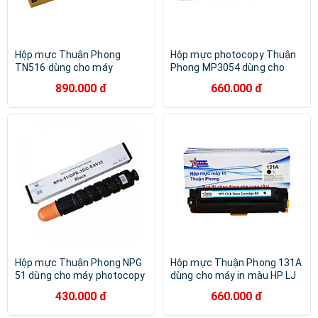
Hộp mực Thuận Phong
Hộp mực photocopy Thuận
TN516 dùng cho máy
Phong MP3054 dùng cho
photocopy Konica Minolta
máy RICOH MP 2554/ 2555/
890.000 đ
660.000 đ
bizhub 458e / 558e / 658e -
3054/ 3055/ 3554/ 3555 -
Hàng Chính Hãng
Hàng Chính Hãng
Hộp mực Thuận Phong NPG
Hộp mực Thuận Phong 131A
51 dùng cho máy photocopy
dùng cho máy in màu HP LJ
Canon IR 2520 / 2525 / 2530
M251/ 276/ CP1215/ 1515/
430.000 đ
660.000 đ
- Hàng Chính Hãng
1525/ Canon LBP 5050/
8050 - Hàng Chính Hãng