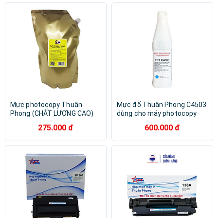
Mực photocopy Thuận
Mực đổ Thuận Phong C4503
Phong (CHẤT LƯỢNG CAO)
dùng cho máy photocopy
dùng cho máy Toshiba
màu Ricoh C4503/ C5503/
275.000 đ
600.000 đ
E550/ 650/ 810/ 520/ 600/
C6003/ C4504/ C5504/
720/ 850/ 523/ 603/ 723/
C6004/ C3003/ C3503/
853/ 556/ 656/ 756/ 856/
C3004/ C3504/ C2503/
557/ 657/ 757/ 857 - Hàng
C2504/ C2011/ C4502/
Chính Hãng
C5502/ C3002/ C3502/
C2800/ C3300/ C3001/
C3501/ C2030/ C2530/
C2550/ C2551 - Hàng Chính
Hãng