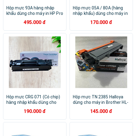
Hộp mực 93A hàng nhập
Hộp mực 05A / 80A (hàng
khẩu dùng cho máy in HP Pro
nhập khẩu) dùng cho máy in
M435NW, M701, M706 -
HP Pro 400 M401, M425,
495.000 đ
170.000 đ
Cartridge CZ192A -
P2035, P2055 - Canon LBP
Cartridge 93A mới 100%
251DW, 252DW, MF416DW -
[Fullbox]
Cartridge CE505A - CF280A
Hộp mực CRG 071 (Có chip)
Hộp mực TN 2385 Halloya
hàng nhập khẩu dùng cho
dùng cho máy in Brother HL-
máy in LBP 120 / 121dn /
L2321D, HL-2361DN, HL-
190.000 đ
145.000 đ
122dw / MF272dw /
2366DW, MFC-L2701D, MFC-
MF275dw - Cartridge
L2701DW, DPC L2520D Hàng
CRG071
nhập khẩu