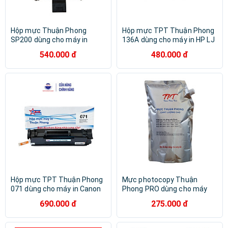
Hộp mực Thuận Phong
Hộp mực TPT Thuận Phong
SP200 dùng cho máy in
136A dùng cho máy in HP LJ
Ricoh SP 200/ 201/ 200S/
M211 / MFP M236 - Hàng
540.000 đ
480.000 đ
202SN/ 203SF/ 203SFN/
Chính Hãng
210/ 210SU/ 212SFNw/
212SFw - Hàng Chính Hãng
Hộp mực TPT Thuận Phong
Mực photocopy Thuận
071 dùng cho máy in Canon
Phong PRO dùng cho máy
LBP 120 series / Canon MF
Ricoh Aficio 1060/ 1075/
690.000 đ
275.000 đ
270 series - Hàng Chính
2051/ 2060/ 2075/ MP
Hãng
5500/ 6000/ 6001/ 6002/
6500/ 7000/ 7001/ 7500/