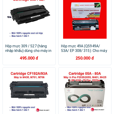
226dw 312DN Hàng chính
hãng Alpha Cartridge
Hộp mực 309 / 527 (hàng
Hộp mực 49A (Q5949A/
nhập khẩu) dùng cho máy in
53A/ EP 308/ 315): Cho máy
Canon LBP 3500, 3900, 3910,
in Canon 3300/ 3370/ 3310/
495.000 đ
250.000 đ
3920, 3930, 3950, 3970,
HP 1150/ 1160/ 1320/ 3390/
3980, 8610, 8620, 8630,
3392/ 2014/ 2015/ 2727 -
5250, 5350 ,6525, 6535 -
Chinamate - Hàng nhập khẩu
Cartridge 309 / 527-16A mới