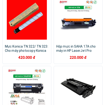
7502/ 8000/ 8001/ 9001/
9002 - Hàng Chính Hãng
Mực Konica TN 322/ TN 323:
Hộp mực in SAHA 17A cho
Cho máy photocopy Konica
máy in HP LaserJet Pro
Minolta Bizhub 227/ 287/
M101 / M102, MFP M130 -
420.000 đ
220.000 đ
367 / 224 / 284 / 364 ( Hàng
Hàng chính hãng
nhập khẩu )