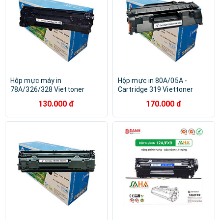
Hộp mực máy in
Hộp mực in 80A/05A -
78A/326/328 Viettoner
Cartridge 319 Viettoner
(Chính hãng) - Canon
(Chính hãng) - HP Pro 400
130.000 đ
170.000 đ
6230dn, 6200, MF4410, 4420,
M401N, M401D, M425DN,
4430, 4450, MF4550, 4470,
P2035 ,P2055D, Canon
4480, D520 - HP P1566,
251DW , 252DW ,
P1606, P1606d, M1536 -
MF416DW,416DW - Cartridge
Cartridge 326
CẸ05A CF280A