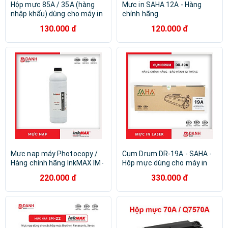
Hộp mực 85A / 35A (hàng
Mực in SAHA 12A - Hàng
nhập khẩu) dùng cho máy in
chính hãng
HP Laser P1005, 1006, 1102
130.000 đ
120.000 đ
và Canon LBP 6000, MF3010,
6030 - Cartridge CB435A /
CE285A mới 100%
Mực nạp máy Photocopy /
Cụm Drum DR-19A - SAHA -
Hàng chính hãng InkMAX IM-
Hộp mực dùng cho máy in
PK-679C - nạp được cho các
HP: LaserJet Pro M101,
220.000 đ
330.000 đ
dòng máy Photocopy
M102, M103, M104 / MFP –
Kyocera Mita: TK-675 / 678 /
M130, M132
679: KM 2540, 2560, 3040,
3060, 300i, TK-715 / 717 /
718