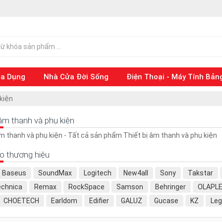
ia Dụng
Nhà Cửa Đời Sống
Điện Thoại - Máy Tính Bản
kiện
 âm thanh và phụ kiện
âm thanh và phụ kiện - Tất cả sản phẩm Thiết bị âm thanh và phụ kiện
o thương hiệu
Baseus
SoundMax
Logitech
New4all
Sony
Takstar
echnica
Remax
RockSpace
Samson
Behringer
OLAPL
CHOETECH
Earldom
Edifier
GALUZ
Gucase
KZ
Leg
CH
ROCK SPACE
SOAIY
TEEMENT
TLG Thành Long
Us