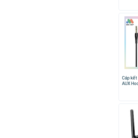
Ngoài -
Cáp kết
AUX Hoc
cao -2M
Hàng ch