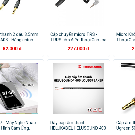
thanh 2 đầu 3.5mm
Cáp chuyển micro TRS -
Micro Kh
A03 - Hàng chính
TRRS cho điện thoại Comica
Thoại Co
CVM-SPX - Hàng Chính Hãng
Hàng Chí
82.000 đ
227.000 đ
2
7 - Máy Nghe Nhạc
Dây cáp âm thanh
Cáp âm t
n Hình Cảm Ứng,
HELUKABEL HELUSOUND 400
Ugreen 5
h 5.0, Hỗ Trợ Loa
Lautsprecherkabel | Black | 2
Màu Đen 