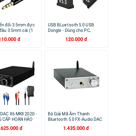
ển đổi 3.5mm đực
USB BLuetooth 5.0 USB
đầu 3.5mm cái (1
Dongle - Dùng cho PC,
ợ Mic, 1 đầu hỗ trợ
Laptop - Kết nối với tai nghe,
110.000 đ
120.000 đ
 - Hàng chính hãng
loa bluetooth, gamepad -
N ÂM THANH
Hàng Nhập Khẩu BỘ CHUYỂN
ĐỔI KHÔNG DÂY Giao Mẫu
Ngẫu Nhiên
DAC X6 MKII 2020 -
Bộ Giải Mã Âm Thanh
G CẤP HOÀN HẢO
Bluetooth 5.0 FX-Audio DAC
X6 AnZ
X6 MKII - Hàng Nhập Khẩu
.625.000 đ
1.435.000 đ