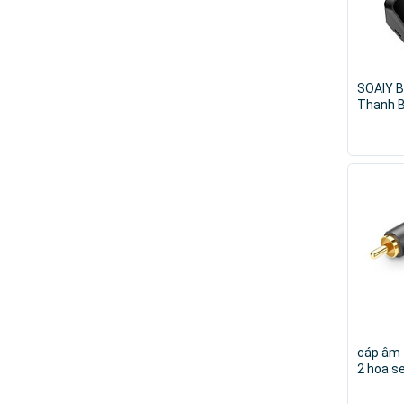
SOAIY B
Thanh B
Trợ Cổn
Nhập K
cáp âm 
2 hoa s
Av116-4
hãng