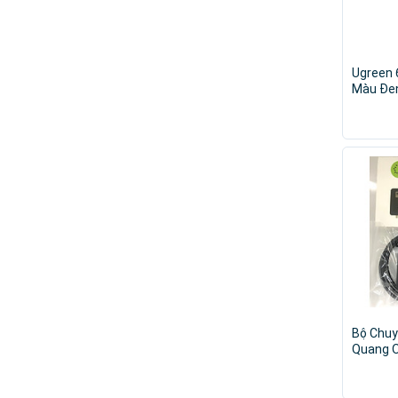
Ugreen 
Màu Đen
thanh A
bọc Nyl
chính h
Bộ Chu
Quang O
AV Ra A
(1m) H