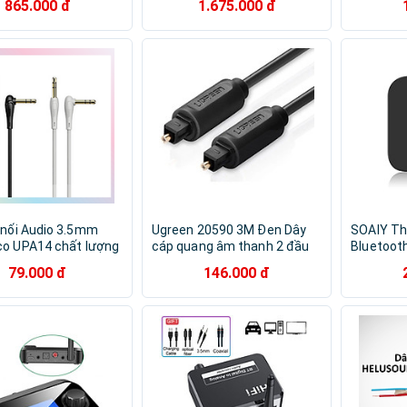
865.000 đ
1.675.000 đ
 Hàng chính hãng
x 2.5 mm²
hãng
 nối Audio 3.5mm
Ugreen 20590 3M Đen Dây
SOAIY Th
o UPA14 chất lượng
cáp quang âm thanh 2 đầu
Bluetooth
 ( Màu ngẫu nhiên)-
dương 20590 Hàng chính
Amply BL
79.000 đ
146.000 đ
ính hãng
Hãng
Khẩu