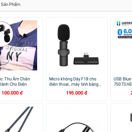
Rapoo
Genius
Havit
Ld Systems
Onikuma
Sản Phẩm
ic Thu Âm Chân
Micro không Dây F18 cho
USB Blue
Dành Cho Điện
điện thoại , máy tính bảng ,
75073 Hỗ
Máy Quay, Máy Trợ
android , ios chất lượng cao -
Cắm Là Dù
100.000 đ
195.000 đ
 Hàng Nhập Khẩu
hàng nhập khẩu
Trên Win
Tương Th
Phím, Chu
Hàng Chí