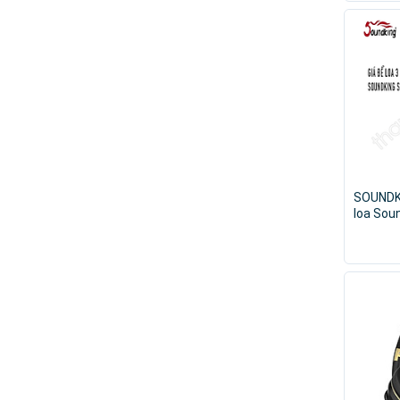
SOUNDK
loa Sou
chính h