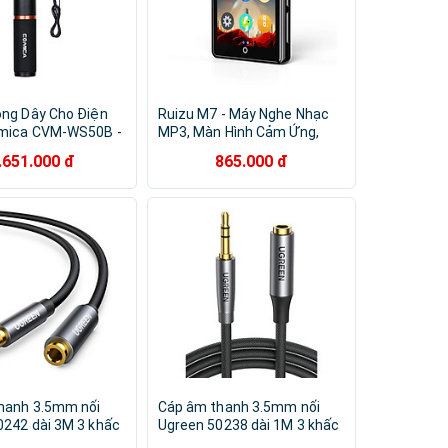
ông Dây Cho Điện
Ruizu M7 - Máy Nghe Nhạc
mica CVM-WS50B -
MP3, Màn Hình Cảm Ứng,
nh Hãng
Bluetooth 5.0, Hỗ Trợ Loa
.651.000 đ
865.000 đ
Ngoài - Hàng Chính Hãng
hanh 3.5mm nối
Cáp âm thanh 3.5mm nối
0242 dài 3M 3 khấc
Ugreen 50238 dài 1M 3 khấc
AV190 Hàng chính
Màu Đen AV190 Hàng chính