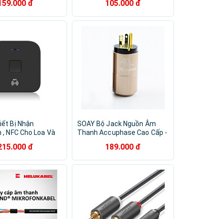
159.000 đ
105.000 đ
hãng
iết Bị Nhận
SOAY Bộ Jack Nguồn Âm
 , NFC Cho Loa Và
Thanh Accuphase Cao Cấp -
S-B11 - Hàng Nhập
Hàng Nhập Khẩu
215.000 đ
189.000 đ