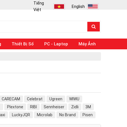
Tiếng
English
Việt
g
Thiết Bị Số
PC - Laptop
Máy Ảnh
CARECAM
Celebrat
Ugreen
WIWU
E
Plextone
RIBI
Sennheiser
Zidli
3M
axi
LuckyJQR
Microlab
No Brand
Pisen
ams
Vsmart
VSP
Wutsun
Xiaomi