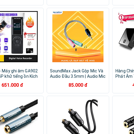
 Máy ghi âm GA902
SoundMax Jack Gộp Mic Và
Hàng Chí
P khử tiếng ồn Kích
Audio Đầu 3.5mm | Audio Mic
Phát Âm 
i âm giọng nói
Splitter | Phụ Kiện Nghe
Trong 1 
651.000 đ
85.000 đ
V 92kbps 0Hz-
Nhạc Cáp 3.5mm Ra 2 Đầu
5.0 Chế Đ
in 13 giờ Nhỏ gọn
Audio + Micro | Chất Lượng
Hoạt Tươ
 Kim loại Màn hình
Âm Thanh Tuyệt Vời - Hàng
Cổng Kết
 nhớ 128GB Micro
Chính Hãng Bảo Hành 12
Optical 
g Chống ồn Hẹn giờ
Tháng
aptX Low
ạc Kết nối máy tính
Thanh Hi-
Hàng Chính hãng
DPS Nhỏ 
ROGTZ