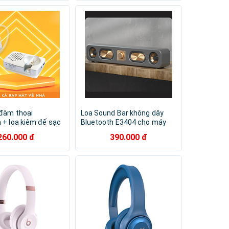
 đàm thoại
Loa Sound Bar không dây
 + loa kiêm đế sạc
Bluetooth E3404 cho máy
g mặt trời
tính, laptop, điện thoại, máy
260.000 đ
390.000 đ
 F-3 | Bluetooth
tính bảng hàng nhập khẩu
+ Solar Charging
h Speaker
 F3 - Hàng Chính