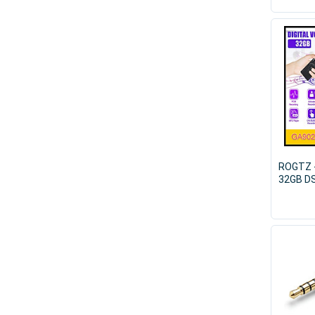
ROGTZ -
32GB DS
hoạt gh
MP3/WA
20kHz P
Hiện đại
LCD Thẻ
đa hướn
Nghe nh
Giá rẻ 