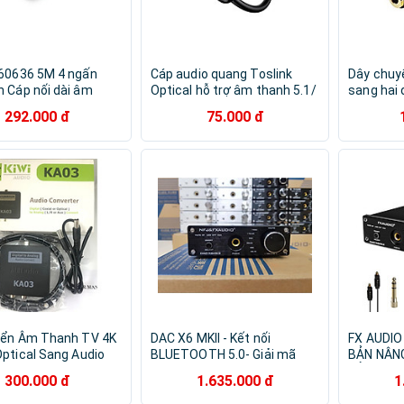
60636 5M 4 ngấn
Cáp audio quang Toslink
Dây chuy
 Cáp nối dài âm
Optical hỗ trợ âm thanh 5.1/
sang hai 
UX 3.5mm hỗ trợ Mic
7.1 dài 1-3m UGREEN 70890-
đầu hỗ tr
292.000 đ
75.000 đ
on cao cấp Hàng
Hàng chính hãng
tai nghe)
ãng
PHỤ KIỆ
yển Âm Thanh TV 4K
DAC X6 MKII - Kết nối
FX AUDIO 
ptical Sang Audio
BLUETOOTH 5.0- Giải mã
BẢN NÂN
mply + Cáp Optical
24bit/192Khz - Hàng Chính
CỦA DAC 
300.000 đ
1.635.000 đ
1
ÀNG NHẬP KHẨU
Hãng