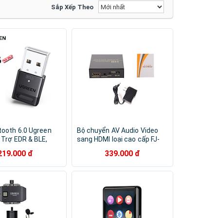
Sắp Xếp Theo
tooth 6.0 Ugreen
Bộ chuyển AV Audio Video
 Trợ EDR & BLE,
sang HDMI loại cao cấp FJ-
ng (Plug & Play)
HA1308 - Hàng Nhập Khẩu
219.000 đ
339.000 đ
dows 11/10/8.1 –
ích Tai Nghe, Bàn
ột, Loa, Máy In-
nh Hãng