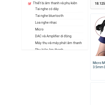
Thiết bị âm thanh và phụ kiện
Yison
18.125
Tai nghe có dây
Tai nghe bluetooth
Loa nghe nhạc
Micro
DAC và Amplifier di động
Máy thu và máy phát âm thanh
Phụ kiện âm thanh
Thiết bị chơi game và phụ kiện
Thiết bị đeo thông minh và phụ
Micro M
kiện
3.5mm 
Thoại, 
Thiết bị thông minh và linh kiện
Giảng -
điện tử
Phụ kiện điện thoại và máy tính
bảng
Phụ kiện máy tính và Laptop
Máy Vi Tính - Laptop