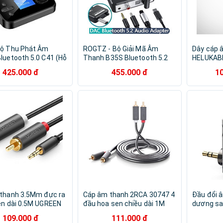
ộ Thu Phát Âm
ROGTZ - Bộ Giải Mã Âm
Dây cáp 
luetooth 5.0 C41 (Hỗ
Thanh B35S Bluetooth 5.2
HELUKAB
g Optical) - Hàng
Khoảng cách hoạt động 20m
Mikrofonka
425.000 đ
455.000 đ
1
hẩu
Cổng kết nối Digital Optical
0.22 mm
Toslink / SPDIF, Coaxial,
3.5mm AUX, USB U-Disk Hỗ
trợ định dạng: WAV / WMA /
APE / FLAC / MP3 Tự động
kết nối- Hàng Chính Hãng
thanh 3.5Mm đực ra
Cáp âm thanh 2RCA 30747 4
Đầu đổi 
en dài 0.5M UGREEN
đầu hoa sen chiều dài 1M
dương s
0423-Hàng chính
UGREEN Av104 - hàng chính
Ugreen 8
109.000 đ
111.000 đ
hãng
Hàng chí