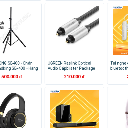
ING SB400 - Chân
UGREEN Raslink Optical
Tai nghe
ndking SB-400 - Hàng
Audio Cápblister Package
bluetooth
ãng
Màu Xám 3M Av108-10541
năng lượn
500.000 đ
210.000 đ
SoundMax
Earphone 
Dock wit
SoundMax
Hãng