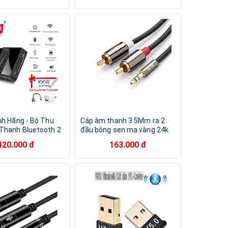
nh Hãng - Bộ Thu
Cáp âm thanh 3.5Mm ra 2
Thanh Bluetooth 2
đầu bông sen mạ vàng 24k
FZ-380JA Bluetooth
ver 10591 5M màu đen
420.000 đ
163.000 đ
ộ Chuyển Đổi Linh
UGREEN Av116- Hàng chính
ng Thích Rộng Rãi
hãng
 Nối Đa Dạng
3.5mm Công Nghệ
 Latency Âm
Fi Tích Hợp Chip
Gọn Dễ Sử Dụng -