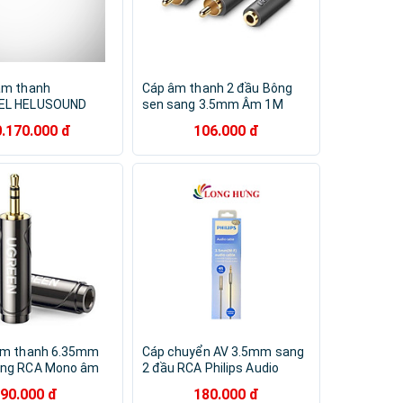
âm thanh
Cáp âm thanh 2 đầu Bông
EL HELUSOUND
sen sang 3.5mm Âm 1M
bel | Black | 2 x
màu Đen Ugreen
0.170.000 đ
106.000 đ
²
102GK10588AV Hàng chính
hãng
âm thanh 6.35mm
Cáp chuyển AV 3.5mm sang
ang RCA Mono âm
2 đầu RCA Philips Audio
0731 Mono AV169
Cable SWA4141 - Hàng chính
90.000 đ
180.000 đ
nh hãng
hãng