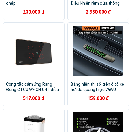
chép
Điều khiển rèm cửa thông
minh tự động SwitchBot -
230.000 đ
2.930.000 đ
Hàng chính hãng
Công tắc cảm ứng Rạng
Bảng hiển thị số trên ô tô xe
Đông CTCU.WF CN.04T điều
hơi dạ quang hiệu WiWU
khiển từ xa, mặt kính cường
Lotto Vehicle CH021 - dễ
517.000 đ
159.000 đ
lực chống xước, 4 nút bấm -
dàng nhìn thấy trong đêm
Hàng chính hãng
tối, thiết kế kim loại chắc
chắn, siêu nhỏ gọn - Hàng
nhập khẩu