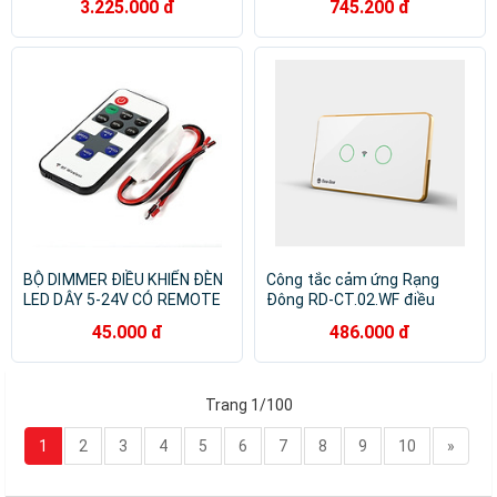
3.225.000 đ
745.200 đ
thương hiệu LANBON
BỘ DIMMER ĐIỀU KHIỂN ĐÈN
Công tắc cảm ứng Rạng
LED DÂY 5-24V CÓ REMOTE
Đông RD-CT.02.WF điều
khiển từ xa, mặt kính cường
45.000 đ
486.000 đ
lực chống xước, 2 nút bấm -
Hàng chính hãng
Trang 1/100
1
2
3
4
5
6
7
8
9
10
»