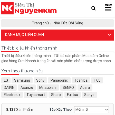
Trang chủ
Nhà Cửa Đời Sống
DANH MỤC LIÊN QUAN
Thiết bị điều khiển thông minh
Thiết bị điều khiển thông minh - Tất cả sản phẩm Mua sắm Online
giao hàng Cực Nhanh trong 2h với sản phẩm chất lượng được chọn
Xem theo thương hiệu
LG
Samsung
Sony
Panasonic
Toshiba
TCL
DAIKIN
Asanzo
Mitsubishi
SENKO
Aqara
Electrolux
Tuyasmart
Sharp
Fujitsu
Sanyo
Broadlink
CHUNGHOP
Xiaomi
AKIA
VTC
K+
ASIAvina
Rạng Đông
Casper
FPT
HUNONIC
8.137
Sản Phẩm
Sắp Xếp Theo