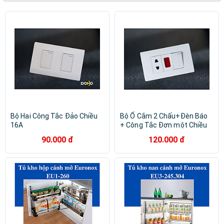
Sonoff
Aqua
ENY BOX
Lifan
Ezviz
Funiki
Sunhouse
Euronox
SKYWORTH
Vinabox
Điện Quang
Philips
Vinawind
VTVGO
ASANO
ATA
LUMI
Midea
OEM
Reetech
Schneider Electric
Vconnex
Gree
Bộ Hai Công Tắc Đảo Chiều
Bộ Ổ Cắm 2 Chấu+Đèn Báo
16A
+ Công Tắc Đơn một Chiều
90.000 đ
120.000 đ