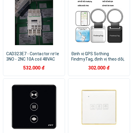
CAD323E7 - Contactor rơ le
Định vị GPS Sothing
3NO - 2NC 10A coil 48VAC
FindmyTag, định vị theo dõi,
CAD32E7 Schneider | Chính
chống mất đồ hành lý như xe
532.000 đ
302.000 đ
hãng |
máy, người già, trẻ nhỏ-
Hàng chính hãng