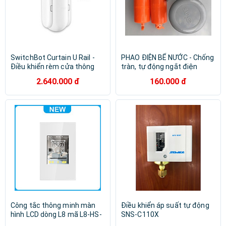
SwitchBot Curtain U Rail -
PHAO ĐIỆN BỂ NƯỚC - Chống
Điều khiển rèm cửa thông
tràn, tự động ngắt điện
minh tự động SwitchBot -
2.640.000 đ
160.000 đ
Hàng chính hãng
Công tắc thông minh màn
Điều khiển áp suất tự động
hình LCD dòng L8 mã L8-HS-
SNS-C110X
US điều khiển rèm chuẩn US