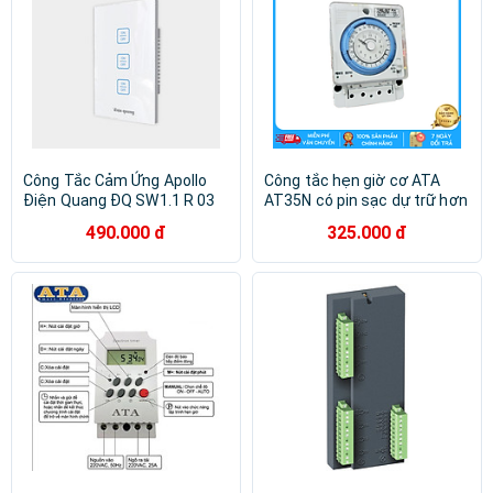
Công Tắc Cảm Ứng Apollo
Công tắc hẹn giờ cơ ATA
Điện Quang ĐQ SW1.1 R 03
AT35N có pin sạc dự trữ hơn
01 WiFi - Màu trắng, 3 nút 3
300 giờ - Hàng chính hãng
490.000 đ
325.000 đ
kênh điều khiển ON/OFF