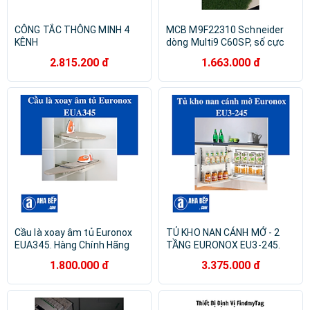
CÔNG TẮC THÔNG MINH 4
MCB M9F22310 Schneider
KÊNH
dòng Multi9 C60SP, số cực
3P, dòng định mức 10A, C
2.815.200 đ
1.663.000 đ
Curve, 10kA
Cầu là xoay âm tủ Euronox
TỦ KHO NAN CÁNH MỞ - 2
EUA345. Hàng Chính Hãng
TẦNG EURONOX EU3-245.
Hàng Chính Hãng
1.800.000 đ
3.375.000 đ