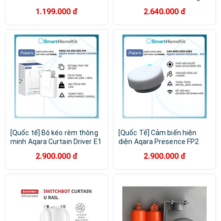
biến chuyển động hồng
minh tự động SwitchBot -
1.199.000 đ
2.640.000 đ
ngoại
Hàng chính hãng
[Quốc tế] Bộ kéo rèm thông
[Quốc Tế] Cảm biến hiện
minh Aqara Curtain Driver E1
diện Aqara Presence FP2
(Ray Thẳng/Ray Tròn) Dùng
Sensor, phát hiện té ngã,
2.900.000 đ
2.900.000 đ
Pin Zigbee 3.0 - Hàng Chính
nhận diện lên tới 3 người, kết
Hãng - Support HomeKit,
nối Wifi 2.4Ghz - Hàng Chính
Alexa, Google Assistant and
Hãng
IFTTT