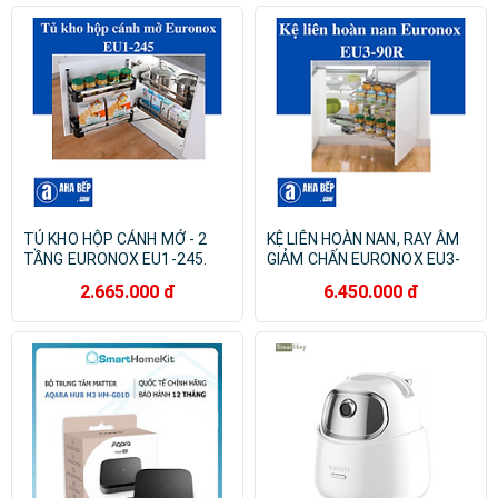
TỦ KHO HỘP CÁNH MỞ - 2
KỆ LIÊN HOÀN NAN, RAY ÂM
TẦNG EURONOX EU1-245.
GIẢM CHẤN EURONOX EU3-
Hàng Chính Hãng
90R. Hàng Chính Hãng
2.665.000 đ
6.450.000 đ