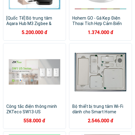
[Quốc Tế] Bộ trung tâm
Hohem GO - Gá Kẹp Điện
Aqara Hub M3 Zigbee &
Thoại Tích Hợp Cảm Biến
Matter, điều khiển hồng
Tầm Nhìn AI Xoay 360°, Thời
5.200.000 đ
1.374.000 đ
ngoại - Hàng Chính Hãng Bảo
Gian Sử Dụng 10 Giờ- Hàng
hành 1 Năm
chính hãng
Công tắc điện thông minh
Bộ thiết bị trung tâm Wi-Fi
ZKTeco SW13-US
dành cho Smart Home
558.000 đ
2.546.000 đ