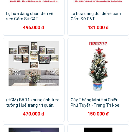
Lọ hoa dáng chân đèn vẽ
Lọ hoa dáng đùi dế vẽ cam
sen Gốm Sứ G&T
Gốm Sứ G&T
496.000 đ
481.000 đ
(HCM) Bộ 11 khung ảnh treo
Cây Thông Mini Hai Chiều
tường Huế trang trí quán,
Phủ Tuyết - Trang Trí Noel
nhà hàng kèm đinh treo
38 cm - Chaang Chiia LP-M3-
470.000 đ
150.000 đ
chuyên dụng
HS