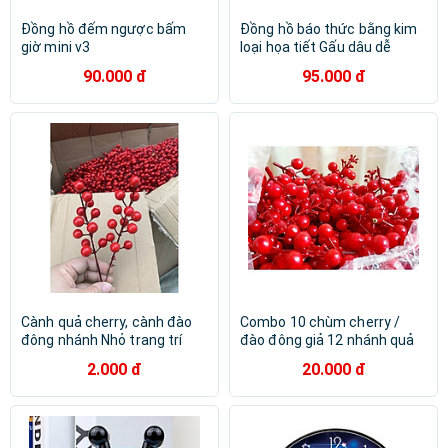
Đồng hồ đếm ngược bấm
Đồng hồ báo thức bằng kim
giờ mini v3
loại họa tiết Gấu dâu dễ
thương (kèm hộp đựng siêu
90.000 đ
95.000 đ
xinh)
Cành quả cherry, cành đào
Combo 10 chùm cherry /
đông nhánh Nhỏ trang trí
đào đông giả 12 nhánh quả
Tết, noel vòng nguyệt quế
và nhiều nụ nhỏ trang trí tết
2.000 đ
20.000 đ