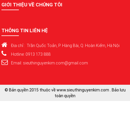
GIỚI THIỆU VỀ CHÚNG TÔI
THÔNG TIN LIÊN HỆ
Địa chỉ : Trần Quốc Toản, P. Hàng Bài, Q. Hoàn Kiếm, Hà Nội
Hotline: 0913 173 888
Email: sieuthinguyenkim.com@gmail.com
© Bản quyền 2015 thuộc về www.sieuthinguyenkim.com . Bảo lưu
toàn quyền