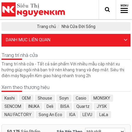
Trang chủ
Nhà Cửa Đời Sống
DANH MỤC LIÊN QUAN
Trang trí nhà cửa
Trang trí nhà cửa - Tất cả sản phẩm Với nhiều mẫu cập nhật xu
hướng giúp ngôi nhà bạn trở nên khang trang và đẹp mắt. Siêu thị
điện máy Nguyễn Kim giao hàng nhanh trong 2h
Xem theo thương hiệu
Kashi
OEM
Shouse
Soyn
Casio
MONSKY
SENCOM
INUKA
Deli
BISA
Quartz
JYSK
NAU FACTORY
Song An Eco
IGA
LEVU
LaLa
Cuckoo
IKEA
Rhinobrand
Xiaomi
LuHau Home Decor
GH
thegioibang
Newstar
PROLEA PL
TOKI TIME
50.175
Sản Phẩm
Sắp Xếp Theo