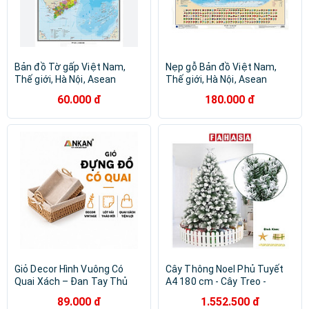
Bản đồ Tờ gấp Việt Nam,
Nẹp gỗ Bản đồ Việt Nam,
Thế giới, Hà Nội, Asean
Thế giới, Hà Nội, Asean
60.000 đ
180.000 đ
Giỏ Decor Hình Vuông Có
Cây Thông Noel Phủ Tuyết
Quai Xách – Đan Tay Thủ
A4 180 cm - Cây Treo -
Công, Lót Vải Hoa Vintage,
Chaang Chiia LP-A4-6
89.000 đ
1.552.500 đ
Trang Trí & Đựng Đồ Đa