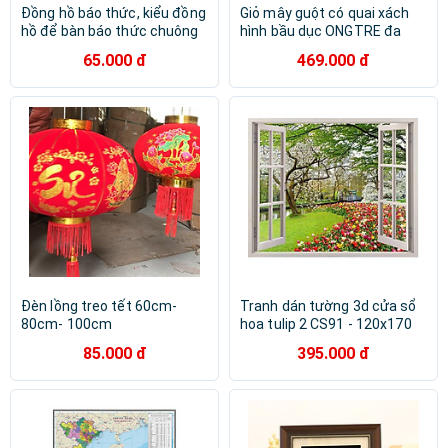
Đồng hồ báo thức, kiểu đồng
Giỏ mây guột có quai xách
hồ để bàn báo thức chuông
hình bầu dục ONGTRE đa
kêu to, pin lâu, phù hợp với
năng, đựng hoa quả, đồ khô,
65.000 đ
469.000 đ
phòng ngủ, phòng làm việc
decor trang trí
Đèn lồng treo tết 60cm-
Tranh dán tường 3d cửa sổ
80cm- 100cm
hoa tulip 2 CS91 - 120x170
cm
85.000 đ
395.000 đ