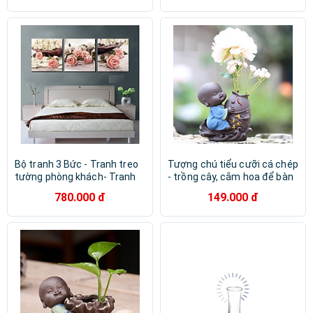
Năng
Bộ tranh 3 Bức - Tranh treo
Tượng chú tiểu cưỡi cá chép
tường phòng khách- Tranh
- trồng cây, cắm hoa để bàn
Hoa 3D Hiện Đại H 60205 /Gỗ
780.000 đ
149.000 đ
MDF cao cấp phủ kim sa/
Chống ẩm mốc, mối mọt/Bo
viền góc tròn