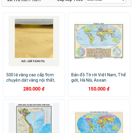
3Times
KANA
Lock&Lock
Vaithuhay
FaSoLa
IGEA
Indexlivingmall
PaKaSa
Photodesign VN
Baseus
BENRI SHOP
CAVARA
Crystal Bohemia
DAICAT
KAKAO FRIENDS
KUNBE
Loberon
LuckyJQR
MiKaKo
PEAFLO
Tanaka
TLG Thành Long
TOK DO DO TOKDODO TOK DO DO
500 lá vàng cao cấp 9cm
Bản đồ Tờ rời Việt Nam, Thế
chuyên dát vàng nội thất,
giới, Hà Nội, Asean
trang trí decor, thủ công mỹ
280.000 đ
150.000 đ
nghệ