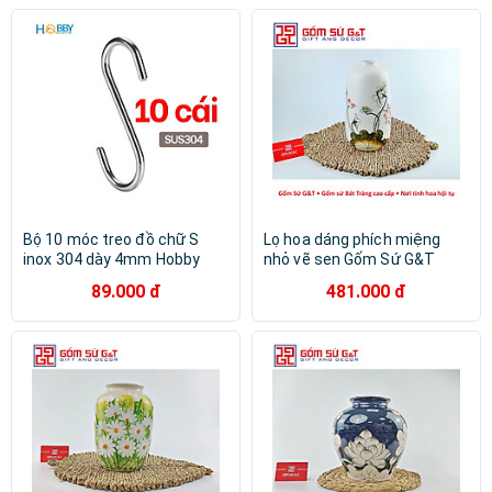
Bộ 10 móc treo đồ chữ S
Lọ hoa dáng phích miệng
inox 304 dày 4mm Hobby
nhỏ vẽ sen Gốm Sứ G&T
home decor MTS-10
89.000 đ
481.000 đ