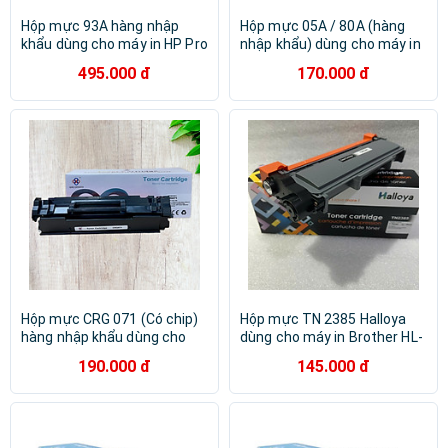
Hộp mực 93A hàng nhập
Hộp mực 05A / 80A (hàng
khẩu dùng cho máy in HP Pro
nhập khẩu) dùng cho máy in
M435NW, M701, M706 -
HP Pro 400 M401, M425,
495.000 đ
170.000 đ
Cartridge CZ192A -
P2035, P2055 - Canon LBP
Cartridge 93A mới 100%
251DW, 252DW, MF416DW -
[Fullbox]
Cartridge CE505A - CF280A
Hộp mực CRG 071 (Có chip)
Hộp mực TN 2385 Halloya
hàng nhập khẩu dùng cho
dùng cho máy in Brother HL-
máy in LBP 120 / 121dn /
L2321D, HL-2361DN, HL-
190.000 đ
145.000 đ
122dw / MF272dw /
2366DW, MFC-L2701D, MFC-
MF275dw - Cartridge
L2701DW, DPC L2520D Hàng
CRG071
nhập khẩu