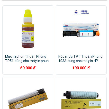
Hoco
Infinity
No Brand
Unitek
Zowie
FPT
Fujisys
GALAX
HUGON
King Master
ROCK SPACE
Tomato
ZKTeco
T-WOLF
SKYWORTH
AIWA
Tech77
Provision
ROGTZ
Mực in phun Thuận Phong
Hộp mực TPT Thuận Phong
TP51 dùng cho máy in phun
103A dùng cho máy in HP
Epson L800 / L801 / L810 /
Neverstop Laser 1000 / MFP
69.000 đ
190.000 đ
L850 - Hàng Chính Hãng
1200 - Hàng Chính Hãng