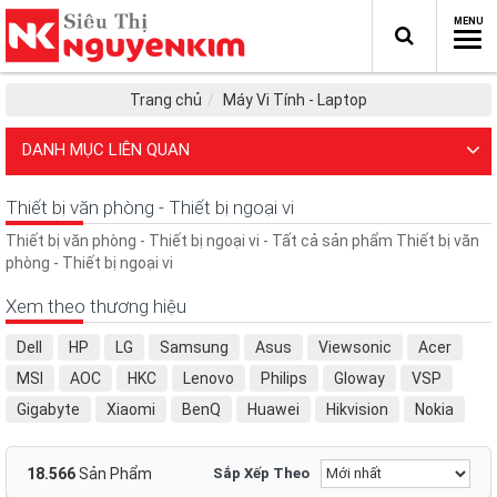
Trang chủ
Máy Vi Tính - Laptop
DANH MỤC LIÊN QUAN
Thiết bị văn phòng - Thiết bị ngoại vi
Thiết bị văn phòng - Thiết bị ngoại vi - Tất cả sản phẩm Thiết bị văn
phòng - Thiết bị ngoại vi
Xem theo thương hiệu
Dell
HP
LG
Samsung
Asus
Viewsonic
Acer
MSI
AOC
HKC
Lenovo
Philips
Gloway
VSP
Gigabyte
Xiaomi
BenQ
Huawei
Hikvision
Nokia
ATAS
E-DRA
Microsoft
Cooler Master
Dahua
koda
Sony
Baseus
BlackBerry
Fantech
Arduino
18.566
Sản Phẩm
Sắp Xếp Theo