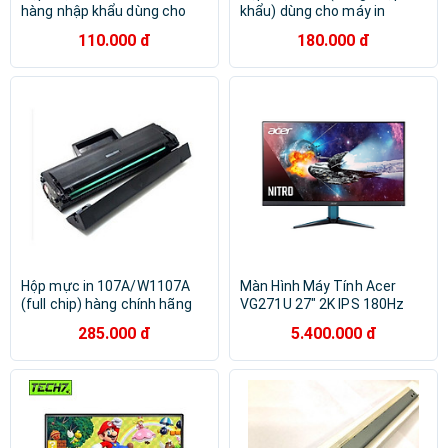
hàng nhập khẩu dùng cho
khẩu) dùng cho máy in
máy in HP Neverstop Laser
Canon LBP 212dw, LBP
110.000 đ
180.000 đ
1000A, 1000W, 1200A,
214dw, MF426dw, MF424dw,
1200W mới 100% [Fullbox]
MF421dw, LBP 215x, MF429x
- Cartridge CRG 052 - 26A
mới 100% [Fullbox]
Hộp mực in 107A/W1107A
Màn Hình Máy Tính Acer
(full chip) hàng chính hãng
VG271U 27" 2K IPS 180Hz
Viettoner dùng cho máy in
(VG271U M3)
285.000 đ
5.400.000 đ
HP LaserJet 107a, 107w,
(UM.HV1SV.301) - Hàng
135a, 135w, 137a, 137w -
Chính Hãng
Cartridge 107A/W1107A mới
100% [Fullbox]