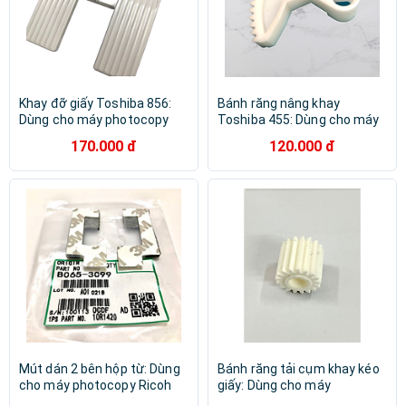
Khay đỡ giấy Toshiba 856:
Bánh răng nâng khay
Dùng cho máy photocopy
Toshiba 455: Dùng cho máy
Toshiba E 550/ 650/ 600/
photocopy Toshiba E-205 |
170.000 đ
120.000 đ
720/ 723/ 850/ 853/ 555/
206 | 255| 256 | 305| 307 | 355
655/ 556/ 656/ 756/ 856/
| 356 | 357 | 455 | 456 | 457 |
657/ 857 ( HA - Hàng nhập
507 ( HA - Hàng nhập khẩu )
khẩu )
Mút dán 2 bên hộp từ: Dùng
Bánh răng tải cụm khay kéo
cho máy photocopy Ricoh
giấy: Dùng cho máy
1060/ 1075/ 2060/ 2075/
photocopy Ricoh 8000/ 8001