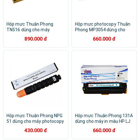
Hộp mực Thuận Phong
Hộp mực photocopy Thuận
TN516 dùng cho máy
Phong MP3054 dùng cho
photocopy Konica Minolta
máy RICOH MP 2554/ 2555/
890.000 đ
660.000 đ
bizhub 458e / 558e / 658e -
3054/ 3055/ 3554/ 3555 -
Hàng Chính Hãng
Hàng Chính Hãng
Hộp mực Thuận Phong NPG
Hộp mực Thuận Phong 131A
51 dùng cho máy photocopy
dùng cho máy in màu HP LJ
Canon IR 2520 / 2525 / 2530
M251/ 276/ CP1215/ 1515/
430.000 đ
660.000 đ
- Hàng Chính Hãng
1525/ Canon LBP 5050/
8050 - Hàng Chính Hãng