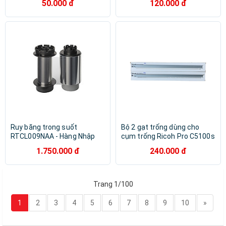
50.000 đ
120.000 đ
6500/ 7500/ 8000/ 6001/
( HA - Hàng nhập khẩu )
8001/9001/ 6002/
6502/9002/ 6503/7503 ( HA
- Hàng nhập khẩu )
Ruy băng trong suốt
Bộ 2 gạt trống dùng cho
RTCL009NAA - Hàng Nhập
cụm trống Ricoh Pro C5100s
Khẩu cho máy in thẻ nhựa
| C5110 | C5200 | C5210 |
1.750.000 đ
240.000 đ
C7100 | C651EX | C751EX |
MPC6502 | C8002 | C6503 |
C8003 ( HA - Hàng nhập khẩu
)
Trang 1/100
1
2
3
4
5
6
7
8
9
10
»