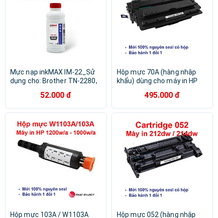
Mực nạp inkMAX IM-22_Sử
Hộp mực 70A (hàng nhập
dụng cho: Brother TN-2280,
khẩu) dùng cho máy in HP
TN-2385. Panasonic KX-FA
Laserjet M5025, M5035,
52.000 đ
495.000 đ
88, KX-FAT 92, 411. Xerox
M5035x - Cartridge Q7570A -
P255D, P265D, Hàng chính
16A mới 100% [Full Box]
hãng
Hộp mực 103A / W1103A
Hộp mực 052 (hàng nhập