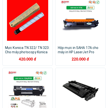
7502/ 8000/ 8001/ 9001/
9002 - Hàng Chính Hãng
Mực Konica TN 322/ TN 323:
Hộp mực in SAHA 17A cho
Cho máy photocopy Konica
máy in HP LaserJet Pro
Minolta Bizhub 227/ 287/
M101 / M102, MFP M130 -
420.000 đ
220.000 đ
367 / 224 / 284 / 364 ( Hàng
Hàng chính hãng
nhập khẩu )