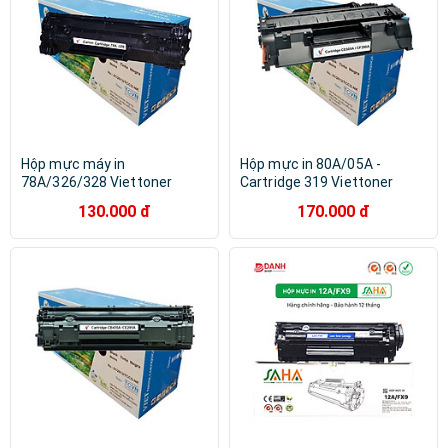
Hộp mực máy in
Hộp mực in 80A/05A -
78A/326/328 Viettoner
Cartridge 319 Viettoner
(Chính hãng) - Canon
(Chính hãng) - HP Pro 400
130.000 đ
170.000 đ
6230dn, 6200, MF4410, 4420,
M401N, M401D, M425DN,
4430, 4450, MF4550, 4470,
P2035 ,P2055D, Canon
4480, D520 - HP P1566,
251DW , 252DW ,
P1606, P1606d, M1536 -
MF416DW,416DW - Cartridge
Cartridge 326
CẸ05A CF280A