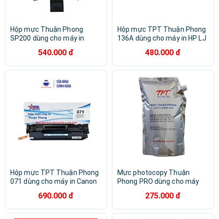
Hộp mực Thuận Phong
Hộp mực TPT Thuận Phong
SP200 dùng cho máy in
136A dùng cho máy in HP LJ
Ricoh SP 200/ 201/ 200S/
M211 / MFP M236 - Hàng
540.000 đ
480.000 đ
202SN/ 203SF/ 203SFN/
Chính Hãng
210/ 210SU/ 212SFNw/
212SFw - Hàng Chính Hãng
Hộp mực TPT Thuận Phong
Mực photocopy Thuận
071 dùng cho máy in Canon
Phong PRO dùng cho máy
LBP 120 series / Canon MF
Ricoh Aficio 1060/ 1075/
690.000 đ
275.000 đ
270 series - Hàng Chính
2051/ 2060/ 2075/ MP
Hãng
5500/ 6000/ 6001/ 6002/
6500/ 7000/ 7001/ 7500/