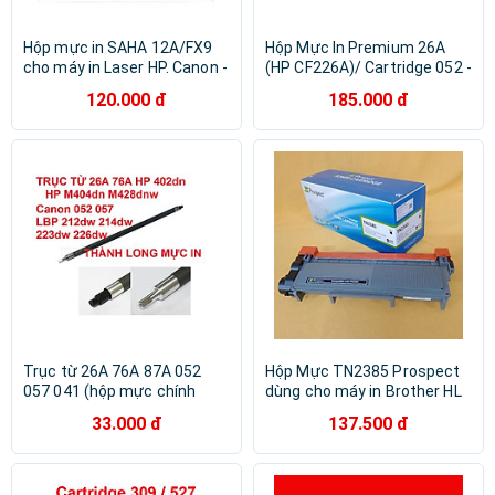
Hộp mực in SAHA 12A/FX9
Hộp Mực In Premium 26A
cho máy in Laser HP. Canon -
(HP CF226A)/ Cartridge 052 -
Hàng chính hãng
Hàng Nhập Khẩu
120.000 đ
185.000 đ
Trục từ 26A 76A 87A 052
Hộp Mực TN2385 Prospect
057 041 (hộp mực chính
dùng cho máy in Brother HL
hãng) dành cho HP M402d
L2321D, 2361DN, 2366DW,
33.000 đ
137.500 đ
M402n M420dw M426 M501
L2520D, L2701DW in 2600
M404n M404d M428dw
trang, hàng chính hãng
Canon 214dw 215d
MF426dw 429dw 223dw