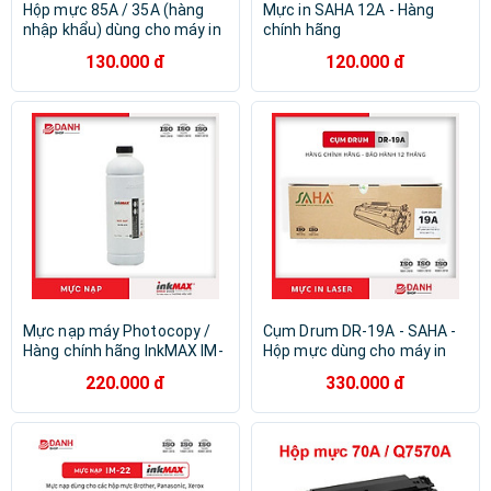
Hộp mực 85A / 35A (hàng
Mực in SAHA 12A - Hàng
nhập khẩu) dùng cho máy in
chính hãng
HP Laser P1005, 1006, 1102
130.000 đ
120.000 đ
và Canon LBP 6000, MF3010,
6030 - Cartridge CB435A /
CE285A mới 100%
Mực nạp máy Photocopy /
Cụm Drum DR-19A - SAHA -
Hàng chính hãng InkMAX IM-
Hộp mực dùng cho máy in
PK-679C - nạp được cho các
HP: LaserJet Pro M101,
220.000 đ
330.000 đ
dòng máy Photocopy
M102, M103, M104 / MFP –
Kyocera Mita: TK-675 / 678 /
M130, M132
679: KM 2540, 2560, 3040,
3060, 300i, TK-715 / 717 /
718