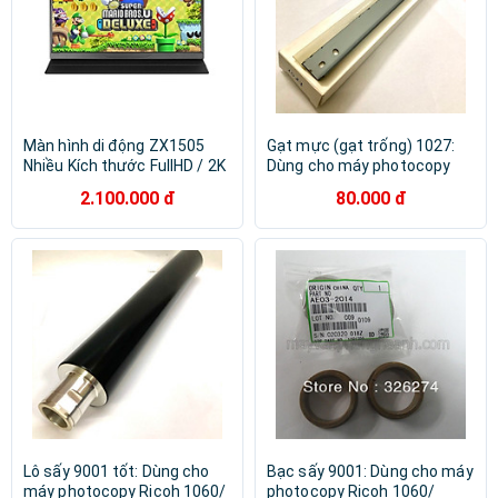
Màn hình di động ZX1505
Gạt mực (gạt trống) 1027:
Nhiều Kích thước FullHD / 2K
Dùng cho máy photocopy
cho máy tính , laptop ,
Ricoh 1027 | 2022 | 2027 |
2.100.000 đ
80.000 đ
smartphone
3025 | 3030 | MP 2352 | 2510
| 2550 | 2851 | 2852 | 3010 |
3350 | 3351 | 3352 | 2553 |
3053 | 3353 ( HA - Hàng nhập
khẩu )
Lô sấy 9001 tốt: Dùng cho
Bạc sấy 9001: Dùng cho máy
máy photocopy Ricoh 1060/
photocopy Ricoh 1060/