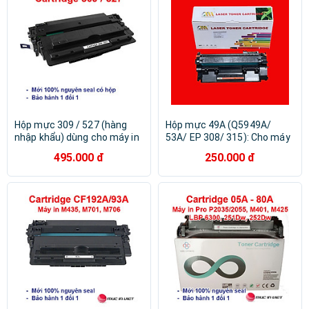
226dw 312DN Hàng chính
hãng Alpha Cartridge
Hộp mực 309 / 527 (hàng
Hộp mực 49A (Q5949A/
nhập khẩu) dùng cho máy in
53A/ EP 308/ 315): Cho máy
Canon LBP 3500, 3900, 3910,
in Canon 3300/ 3370/ 3310/
495.000 đ
250.000 đ
3920, 3930, 3950, 3970,
HP 1150/ 1160/ 1320/ 3390/
3980, 8610, 8620, 8630,
3392/ 2014/ 2015/ 2727 -
5250, 5350 ,6525, 6535 -
Chinamate - Hàng nhập khẩu
Cartridge 309 / 527-16A mới