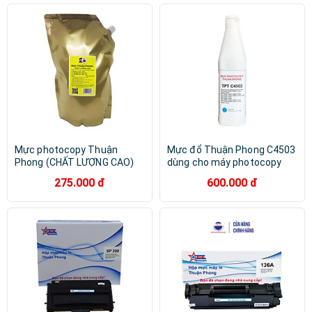
Mực photocopy Thuận
Mực đổ Thuận Phong C4503
Phong (CHẤT LƯỢNG CAO)
dùng cho máy photocopy
dùng cho máy Toshiba
màu Ricoh C4503/ C5503/
275.000 đ
600.000 đ
E550/ 650/ 810/ 520/ 600/
C6003/ C4504/ C5504/
720/ 850/ 523/ 603/ 723/
C6004/ C3003/ C3503/
853/ 556/ 656/ 756/ 856/
C3004/ C3504/ C2503/
557/ 657/ 757/ 857 - Hàng
C2504/ C2011/ C4502/
Chính Hãng
C5502/ C3002/ C3502/
C2800/ C3300/ C3001/
C3501/ C2030/ C2530/
C2550/ C2551 - Hàng Chính
Hãng