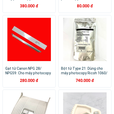
1075/ 9001/ 9002/ 9003 ( HA
1075/ 9001/ 9002/ 9003 ( HA
380.000 đ
80.000 đ
- Hàng nhập khẩu )
- Hàng nhập khẩu )
Gạt từ Canon NPG 28/
Bột từ Type 21: Dùng cho
NPG59: Cho máy photocopy
máy photocopy Ricoh 1060/
Canon IR Canon IR 2016/
1075/ 2060/ 2075/ 6500/
280.000 đ
740.000 đ
2020 / 2018 / 2022 / 2025 /
7500/ 8000/ 6001/
2030 / 2318L / 2320 / 2420 /
8001/9001/ 6002/
2422 / 2002 / 2202 / 2004 /
6502/9002/ 6503/7503 ( HA
2204 / 2006 / 2206/ 2425
- Hàng nhập khẩu )
Hàng nhập khẩu )