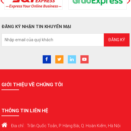
ĐĂNG KÝ NHẬN TIN KHUYẾN MẠI
ĐĂNG KÝ
GIỚI THIỆU VỀ CHÚNG TÔI
THÔNG TIN LIÊN HỆ
Địa chỉ : Trần Quốc Toản, P. Hàng Bài, Q. Hoàn Kiếm, Hà Nội