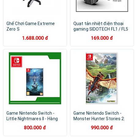
Ghế Chơi Game Extreme
Quạt tản nhiệt điện thoại
Zero S
gaming SIDOTECH FL1 / FL5
/ DL5 / DL6 ( 2 phiên bản sò
1.688.000 đ
169.000 đ
lạnh và quạt gió) làm mát hạ
nhiệt nhanh khi chơi game bị
nóng phù hợp cho game thủ
mobile Liên Quân Tốc Chiến
FF PUBG - Hàng Chính Hãng
Game Nintendo Switch -
Game Nintendo Switch -
Little Nightmares II - Hàng
Monster Hunter Stories 2:
Nhập Khẩu
Wings of Ruin - Hàng Nhập
800.000 đ
990.000 đ
Khẩu