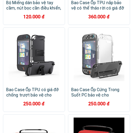
Bộ Miếng dán bảo vệ tay
Bao Case Ốp TPU nắp bảo
cầm, nút bọc cần điều khiển,
vệ có thể tháo rời có giá đỡ
lưới che bụi loa, nút bịt cổng
chống trượt bảo vệ 360 cho
120.000 đ
360.000 đ
sạc cổng tai nghe cho
Nintendo Switch 2 - Hàng
Nintendo Switch 2 - Hàng
Chính Hãng
Chính Hãng
Bao Case Ốp TPU có giá đỡ
Bao Case Ốp Cứng Trong
chống trượt bảo vệ cho
Suốt PC bảo vệ cho
Nintendo Switch 2 - Hàng
Nintendo Switch 2 - Hàng
250.000 đ
250.000 đ
Chính Hãng
Chính Hãng