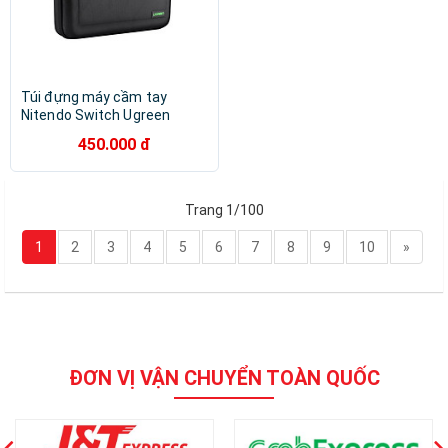
Túi đựng máy cầm tay
Nitendo Switch Ugreen
LP145 50276 - Hàng chính
450.000 đ
hãng
Trang 1/100
1
2
3
4
5
6
7
8
9
10
»
ĐƠN VỊ VẬN CHUYỂN TOÀN QUỐC