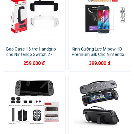
Bao Case Hỗ trợ Handgrip
Kính Cường Lực Mipow HD
cho Nintendo Switch 2 -
Premium Silk Cho Nintendo
Hàng Chính Hãng
Switch 2 Cảm Ứng Siêu Nhạy
259.000 đ
399.000 đ
Bảo Vệ Khỏi Trầy Xước Cho
Máy Game Hàng Chính Hãng