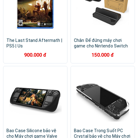
The Last Stand Aftermath |
Chân Đế đứng máy chơi
PS5 | Us
game cho Nintendo Switch
OLED / Switch / Lite /
900.000 đ
150.000 đ
SteamDeck / Smartphone /
iPhone - Hàng Chính Hãng
Bao Case Silicone bảo vệ
Bao Case Trong Suốt PC
cho Máy chơi game Valve
Crystal bảo vệ cho Máy chơi