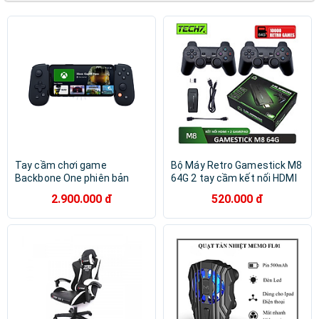
Oculus
EasySMX
Rapoo
BlackBerry
Dobe
FLOVEME
Ipega
Marvo
MINPRO
SteelSeries
Toshiba
VINETTEAM
Backbone
Ugreen
FTAKY
Tech77
Memo
GameSir
FLYDIGI
Skull & Co.
IINE
8BITDO
Logitech
DEVO
Sido Tech
Hoco
Tay cầm chơi game
Bộ Máy Retro Gamestick M8
Backbone One phiên bản
64G 2 tay cầm kết nối HDMI
Xbox Edition hỗ trợ hệ sinh
cho màn hình Tivi máy tính
2.900.000 đ
520.000 đ
thái iOS và Android 10 trở lên
máy chiếu hàng nhập khẩu
- Hàng chính hãng