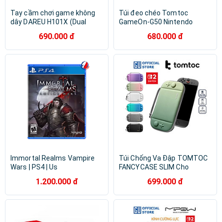
Tay cầm chơi game không
Túi đeo chéo Tomtoc
dây DAREU H101X (Dual
GameOn-G50 Nintendo
Mode: Type-C, Bluetooth) -
Switch 2 JoyCarry Sling
690.000 đ
680.000 đ
Hàng Chính Hãng
G50S1 - Hàng chính hãng
Immortal Realms Vampire
Túi Chống Va Đập TOMTOC
Wars | PS4 | Us
FANCYCASE SLIM Cho
Nitendo Switch 2 G05S3 Gọn
1.200.000 đ
699.000 đ
Nhẹ Thời Trang Bảo Vệ
Toàn Diện Máy Chơi Game
Hàng Chính Hãng