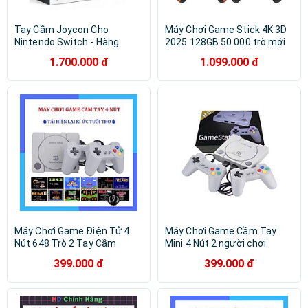
Tay Cầm Joycon Cho
Máy Chơi Game Stick 4K 3D
Nintendo Switch - Hàng
2025 128GB 50.000 trò mới
Nhập Khẩu
có 2 tay cầm không dây kết
1.700.000 đ
1.099.000 đ
nối tivi HDMI
Máy Chơi Game Điện Tử 4
Máy Chơi Game Cầm Tay
Nút 648 Trò 2 Tay Cầm
Mini 4 Nút 2 người chơi
Game psp 2 Người Chơi Có
628+20 Trò - MCG Kết Nối
399.000 đ
399.000 đ
Game 16 Bit Kết Nối Tivi 4K
Tivi Hình Ảnh Siêu Sắc Nét
Cổng Kết Nối hàng nhập
Hàng Nhập Khẩu
khẩu