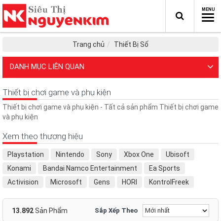
Trang chủ
Thiết Bị Số
DANH MỤC LIÊN QUAN
Thiết bị chơi game và phụ kiện
Thiết bị chơi game và phụ kiện - Tất cả sản phẩm Thiết bị chơi game
và phụ kiện
Xem theo thương hiệu
Playstation
Nintendo
Sony
Xbox One
Ubisoft
Konami
Bandai Namco Entertainment
Ea Sports
Activision
Microsoft
Gens
HORI
KontrolFreek
MARVEL
Marvelstore
PS4
Vertagear
E-DRA
AZP
EXTREME
Extreme Zero
Tundo
Dell
Nokia
13.892
Sản Phẩm
Sắp Xếp Theo