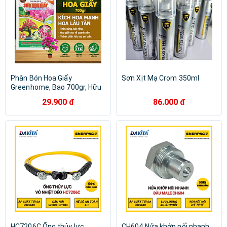
Phân Bón Hoa Giấy
Sơn Xịt Mạ Crom 350ml
Greenhome, Bao 700gr, Hữu
Cơ, Giúp Thân Cứng Cáp,
29.900 đ
86.000 đ
Tạo Tán, Ra Bông Nhiều, Lâu
Tàn
HC7206C Ống thủy lực
CH604 Nửa khớp nối nhanh