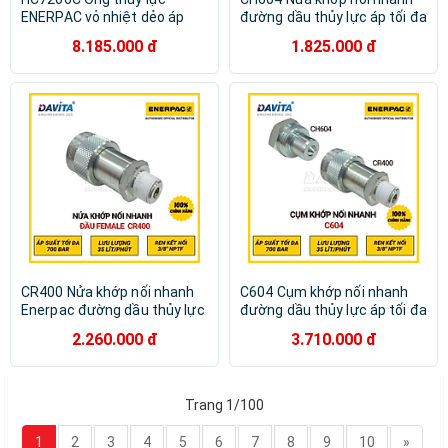
ENERPAC vỏ nhiệt dẻo áp
đường dầu thủy lực áp tối đa
suất tối đa 700bar, size 1/4
700bar, 1 đầu Đực (Male
8.185.000 đ
1.825.000 đ
inch, dài 1.8m, 2 đầu gắn nối
half) để nối với CR400, 1 đầu
nhanh CH604
ren trong 3/8" NPTF Female
CR400 Nửa khớp nối nhanh
C604 Cụm khớp nối nhanh
Enerpac đường dầu thủy lực
đường dầu thủy lực áp tối đa
áp tối đa 700bar, 1 đầu Cái
700bar, ren 3/8" NPTF, Bao
2.260.000 đ
3.710.000 đ
(Female half) để nối với
gồm C604 = CH604+CR400
CH604, 1 đầu ren trong 3/8"
NPTF Female
Trang 1/100
1
2
3
4
5
6
7
8
9
10
»