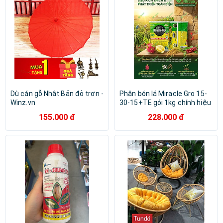
Dù cán gỗ Nhật Bản đỏ trơn -
Phân bón lá Miracle Gro 15-
Winz.vn
30-15+TE gói 1kg chính hiệu
Tân Qui
155.000 đ
228.000 đ