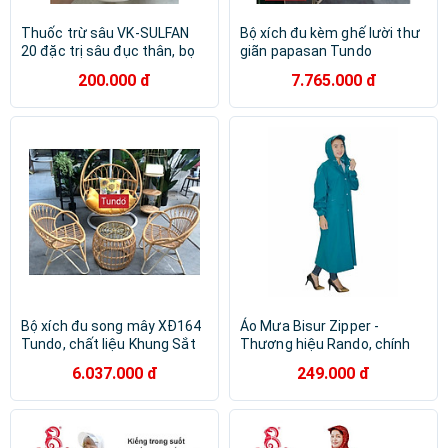
Thuốc trừ sâu VK-SULFAN
Bộ xích đu kèm ghế lười thư
20 đặc trị sâu đục thân, bọ
giãn papasan Tundo
trĩ, rầy xanh, rệp sáp, tuyến
200.000 đ
7.765.000 đ
trùng trên nhiều loại cây
trồng
Bộ xích đu song mây XĐ164
Áo Mưa Bisur Zipper -
Tundo, chất liệu Khung Sắt
Thương hiệu Rando, chính
hãng, cao cấp - APPS-53
6.037.000 đ
249.000 đ