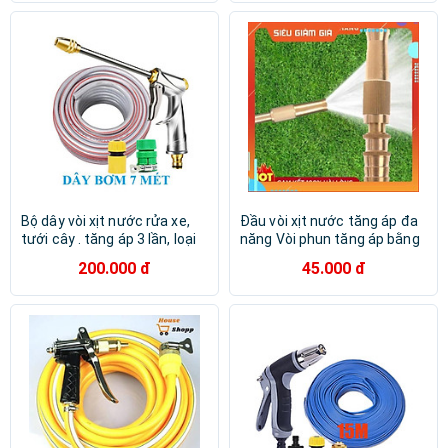
Bộ dây vòi xịt nước rửa xe,
Đầu vòi xịt nước tăng áp đa
tưới cây . tăng áp 3 lần, loại
năng Vòi phun tăng áp bằng
7m, 10m 206701-2 đầu
đồng tưới cây - rửa xe cực
200.000 đ
45.000 đ
đồng,cút,nối vàng+ tặng
mạnh - 3 chế độ 206587
móc khoá