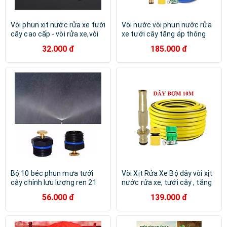
Vòi phun xịt nước rửa xe tưới
Vòi nước vòi phun nước rửa
cây cao cấp - vòi rửa xe,vòi
xe tưới cây tăng áp thông
tưới cây đa năng,vòi tăng áp
minh + bộ dây bơm nước
32.000 đ
185.000 đ
lục nước 206622
cao cấp TLG 206810 đầu
đồng,nối đen
Bộ 10 béc phun mưa tưới
Vòi Xịt Rửa Xe️ Bộ dây vòi xịt
cây chỉnh lưu lượng ren 21
nước rửa xe, tưới cây , tăng
206790
áp 3 lần, loại 7m, 10m
56.000 đ
139.000 đ
206587 cút sập, nối PE