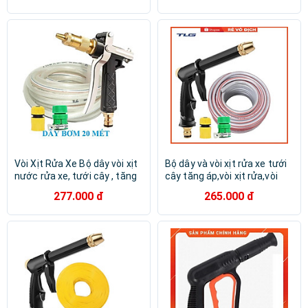
Vòi Xịt Rửa Xe️ Bộ dây vòi xịt
Bộ dây và vòi xịt rửa xe tưới
nước rửa xe, tưới cây , tăng
cây tăng áp,vòi xịt rửa,vòi
áp 3 lần, loại 20m 206319
tưới cây 810-2498 (dây xám-
277.000 đ
265.000 đ
cút sập, + đai
cút nối xanh)