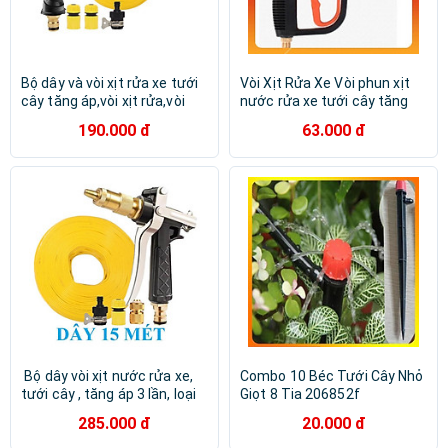
Bộ dây và vòi xịt rửa xe tưới
Vòi Xịt Rửa Xe️ Vòi phun xịt
cây tăng áp,vòi xịt rửa,vòi
nước rửa xe tưới cây tăng
tưới cây 810-2621-1 (dây
áp lực 206660
190.000 đ
63.000 đ
vàng dẹt- cút nối đen)
️ Bộ dây vòi xịt nước rửa xe,
Combo 10 Béc Tưới Cây Nhỏ
tưới cây , tăng áp 3 lần, loại
Giọt 8 Tia 206852f
15m 206319 đầu đồng, cút
285.000 đ
20.000 đ
đồng nối nhựa đen