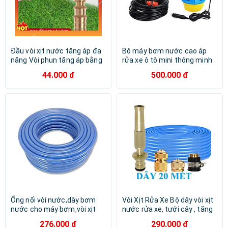
Đầu vòi xịt nước tăng áp đa
Bộ máy bơm nước cao áp
năng Vòi phun tăng áp bằng
rửa xe ô tô mini thông minh
đồng tưới cây - rửa xe cực
TI6509
44.000 đ
500.000 đ
mạnh - 3 chế độ 206587
Ống nối vòi nước,dây bơm
Vòi Xịt Rửa Xe️ Bộ dây vòi xịt
nước cho máy bơm,vòi xịt
nước rửa xe, tưới cây , tăng
phun nước rửa xe,tưới cây
áp 3 lần, loại 20m 206587
276.000 đ
290.000 đ
206576 (xanh)
đầu đồng, cút đồng