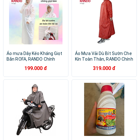
Áo mưa Dây Kéo Kháng Giọt
Áo Mưa Vải Dù Bít Sườn Che
Bắn ROFA, RANDO Chính
Kín Toàn Thân, RANDO Chính
Hãng, Có Kiếng Che Mặt, Bít
Hãng, Phản Quang An Toàn
199.000 đ
319.000 đ
Sườn 1 Người Mặc, Nhẹ
Sau Lưng Áo, Bền Bỉ Không
Nhàng, Thời Trang
Thấm Nước