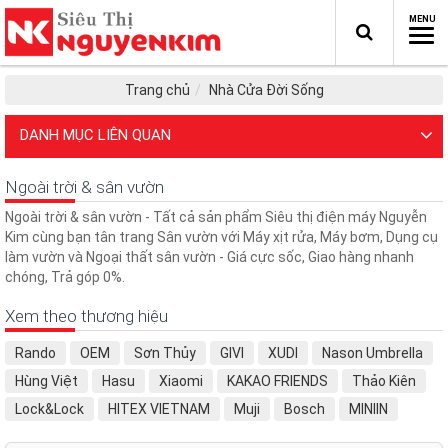
Trang chủ
Nhà Cửa Đời Sống
DANH MỤC LIÊN QUAN
Ngoài trời & sân vườn
Ngoài trời & sân vườn - Tất cả sản phẩm Siêu thị điện máy Nguyễn
Kim cùng bạn tân trang Sân vườn với Máy xịt rửa, Máy bơm, Dụng cụ
làm vườn và Ngoại thất sân vườn - Giá cực sốc, Giao hàng nhanh
chóng, Trả góp 0%.
Xem theo thương hiệu
Rando
OEM
Sơn Thủy
GIVI
XUDI
Nason Umbrella
Hùng Việt
Hasu
Xiaomi
KAKAO FRIENDS
Thảo Kiên
Lock&Lock
HITEX VIETNAM
Muji
Bosch
MINIIN
Nikita
H&M
Thanh Long
Deli
FaSoLa
Forever 21