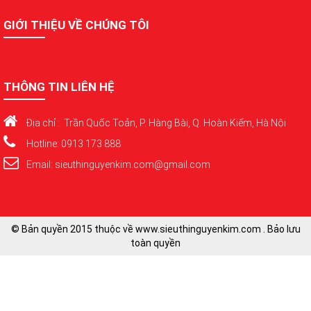
GIỚI THIỆU VỀ CHÚNG TÔI
THÔNG TIN LIÊN HỆ
Địa chỉ : Trần Quốc Toản, P. Hàng Bài, Q. Hoàn Kiếm, Hà Nội
Hotline: 0913 173 888
Email: sieuthinguyenkim.com@gmail.com
© Bản quyền 2015 thuộc về www.sieuthinguyenkim.com . Bảo lưu
toàn quyền