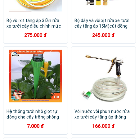
Bộ vòi xịt tăng áp 3 lần rửa
Bộ dây và vòi xịt rửa xe tưới
xe tưới cây điều chỉnh mức
cây tăng áp 15M(cút đồng
nước tiết kiệm nước đa
nối 713-1) 206817
275.000 đ
245.000 đ
năng 206400
Hệ thống tưới nhỏ giọt tự
Vòi nước vòi phun nước rửa
động cho cây trồng phòng
xe tưới cây tăng áp thông
khách 206801
minh + bộ dây bơm nước
7.000 đ
166.000 đ
cao cấp TLG loạI 10m - dây
trắng 318498-1