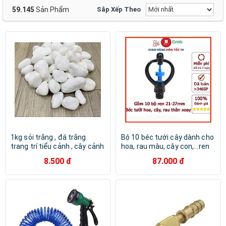
HIỆU HUẤN
Motowolf
SEIWAPRO
Thành Đạt
59.145
Sản Phẩm
Sắp Xếp Theo
Uncle Bill's
Winwinshop88
YODY
DandiHome
G01
GAP
Giant
KhoNCC
KYT
LS2
PEAFLO
SEFA
Việt Linh
3M
ADDICTED
AÉROPOSTALE
CHILWEE
Cộng Cà phê
Daiso
Disney
Duy Tân
FRESHET
Galaxy Store
GUANGXING
1kg sỏi trắng , đá trắng
Bộ 10 béc tưới cây dành cho
trang trí tiểu cảnh , cây cảnh
hoa, rau màu, cây con,...ren
, hồ cá
ngoài 21-27 mm thân xoay
8.500 đ
87.000 đ
206851-1b