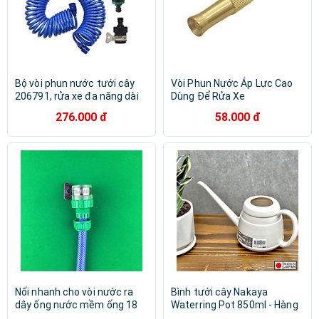
Bộ vòi phun nước tưới cây
Vòi Phun Nước Áp Lực Cao
206791, rửa xe đa năng dài
Dùng Để Rửa Xe
10. 15 mét (dây màu ngẫu
276.000 đ
58.000 đ
nhiên)
Nối nhanh cho vòi nước ra
Bình tưới cây Nakaya
dây ống nước mềm ống 18
Waterring Pot 850ml - Hàng
hoặc 27mm dùng tưới cây
nhập khẩu nội địa Nhật Bản