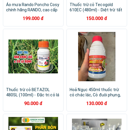
Áo mưa Rando Poncho Cosy
Thuốc trừ cỏ Tecogold
chính hãng RANDO, cao cấp
610EC (480ml) - Diệt trừ tất
cả các loại cỏ trên ruộng lúa
199.000 đ
150.000 đ
Thuốc trừ cỏ BETAZOL
Hoả Ngục 450ml thuốc trừ
480SL (100ml) - Đặc trị cỏ lá
cỏ chác lác, Cỏ đuôi phụng,
rộng như mần trầu, lồng vực,
cỏ lồng vực, rau mác, rau
90.000 đ
130.000 đ
xuyến chi…
bợ…..