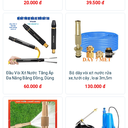
20.000 đ
39.500 đ
hay rửa xe
Đầu Vòi Xịt Nước Tăng Áp
️️ Bộ dây vòi xịt nước rửa
Đa Năng Bằng Đồng, Dùng
xe,tưới cây , loại 3m,5m
Để Rửa Xe, Tưới Rau,... Điều
206587 đầu đồng,cút
60.000 đ
130.000 đ
Chỉnh Được Tia Nước Phun
đồng,nối đồng+ đai
Ra 206587-4 (đen)