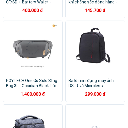
CF/SD + Battery Wallet -
khí chống sốc đóng hàng -
Hàng chính hãng
Túi gói hàng, bọc chống sốc,
400.000 đ
145.700 đ
xốp chống sốc
PGYTECH One Go Solo Sling
Ba lô mini đựng máy ảnh
Bag 3L - Obsidian Black Túi
DSLR và Microless
đeo xéo Màu đen
1.400.000 đ
299.000 đ