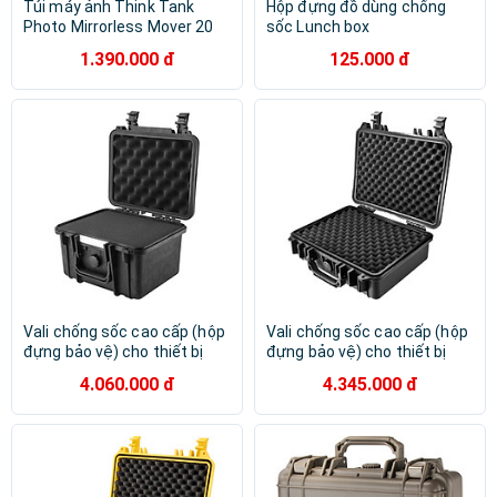
Túi máy ảnh Think Tank
Hộp đựng đồ dùng chống
Photo Mirrorless Mover 20
sốc Lunch box
Deep Red - Hàng Chính Hãng
Campingmoon S-1609-B
1.390.000 đ
125.000 đ
[Hàng chính hãng]
Vali chống sốc cao cấp (hộp
Vali chống sốc cao cấp (hộp
đựng bảo vệ) cho thiết bị
đựng bảo vệ) cho thiết bị
Barska Loaded Gear HD-150
Barska Loaded Gear HD-200
4.060.000 đ
4.345.000 đ
Hard Case - Hàng chính hãng
- Hàng chính hãng