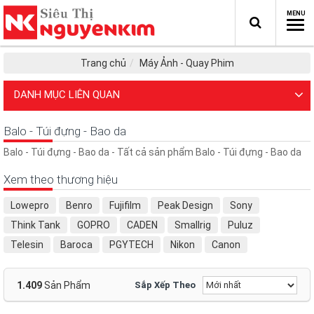
Trang chủ
Máy Ảnh - Quay Phim
DANH MỤC LIÊN QUAN
Balo - Túi đựng - Bao da
Balo - Túi đựng - Bao da - Tất cả sản phẩm Balo - Túi đựng - Bao da
Xem theo thương hiệu
Lowepro
Benro
Fujifilm
Peak Design
Sony
Think Tank
GOPRO
CADEN
Smallrig
Puluz
Telesin
Baroca
PGYTECH
Nikon
Canon
Herringbone
Olympus
easyCover
Ezviz
Insta360
OPPO
POLAROID
Samsung
Ulanzi
UURIG
Asus
1.409
Sản Phẩm
Sắp Xếp Theo
Cammix
Crumpler
Dell
Elecom
Kraft
MAGIX