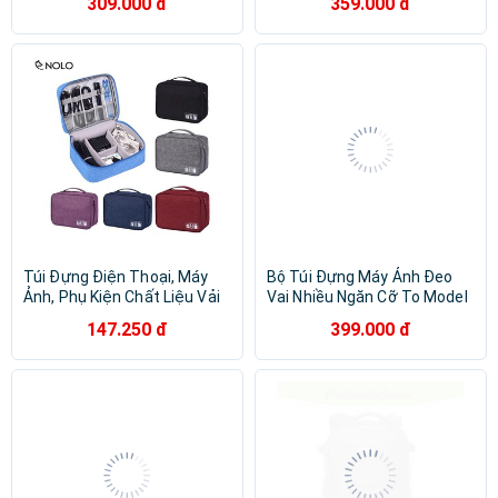
309.000 đ
359.000 đ
Chụp Hình Chuyên Dụng
Túi Đựng Điện Thoại, Máy
Bộ Túi Đựng Máy Ảnh Đeo
Ảnh, Phụ Kiện Chất Liệu Vải
Vai Nhiều Ngăn Cỡ To Model
Oxford Chống Thấm
OD01 Có Quai Tay Chất
147.250 đ
399.000 đ
Liệu Oxford 600D Dày Dặn
Chịu Tải Tốt