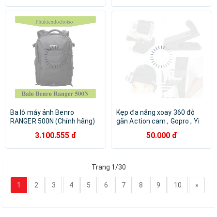
Ba lô máy ảnh Benro
Kẹp đa năng xoay 360 độ
RANGER 500N (Chính hãng)
gắn Action cam , Gopro , Yi
camera vào ba lô , nón , cạnh
3.100.555 đ
50.000 đ
bàn
Trang 1/30
1
2
3
4
5
6
7
8
9
10
»