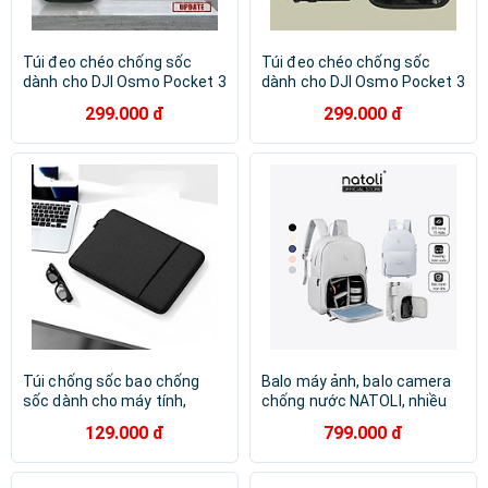
Túi đeo chéo chống sốc
Túi đeo chéo chống sốc
dành cho DJI Osmo Pocket 3
dành cho DJI Osmo Pocket 3
Camera túi đeo chéo đựng
Camera túi đeo chéo đựng
299.000 đ
299.000 đ
phụ kiện chống sốc dành
phụ kiện chống sốc dành
cho osmo pocket 3 - Hàng
cho osmo pocket 3 - Hàng
chính hãng
chính hãng
Túi chống sốc bao chống
Balo máy ảnh, balo camera
sốc dành cho máy tính,
chống nước NATOLI, nhiều
laptop, surface - Hàng chính
ngăn đựng laptop đi du lịch
129.000 đ
799.000 đ
hãng
Chính hãng BST Durable
Premium Camera Backpack
B29