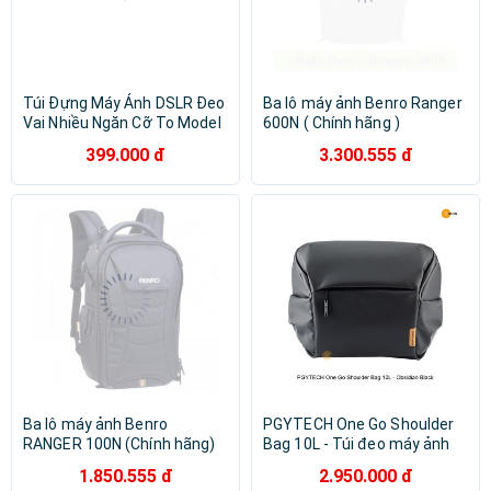
Túi Đựng Máy Ảnh DSLR Đeo
Ba lô máy ảnh Benro Ranger
Vai Nhiều Ngăn Cỡ To Model
600N ( Chính hãng )
OD01 Có Quai Tay Chất
399.000 đ
3.300.555 đ
Liệu Oxford 600D Dày Dặn
Chịu Tải Tốt
Ba lô máy ảnh Benro
PGYTECH One Go Shoulder
RANGER 100N (Chính hãng)
Bag 10L - Túi đeo máy ảnh
du lịch dòng cao cấp Màu
1.850.555 đ
2.950.000 đ
Đen