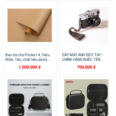
PENTAX
RivaCase
SJCAM
TAMRAC
Xiaomi
Fujie
BARSKA
CAMPINGMOON
Khacten.com
SUZIN
OEM
NATOLI
Bao da cho Pocket 4 , hiệu
DÂY MÁY ẢNH ĐEO TAY -
Khắc Tên, chất liệu da bò -
CHÍNH HÃNG KHẮC TÊN
Hàng chính hãng
1.000.000 đ
700.000 đ