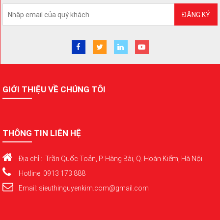
ĐĂNG KÝ
GIỚI THIỆU VỀ CHÚNG TÔI
THÔNG TIN LIÊN HỆ
Địa chỉ : Trần Quốc Toản, P. Hàng Bài, Q. Hoàn Kiếm, Hà Nội
Hotline: 0913 173 888
Email: sieuthinguyenkim.com@gmail.com