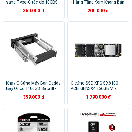
sang Type-C tốc độ 10GBS
- Hàng Tặng Kèm Không Bán
Orico PDDM2C3-G2-BK-EP –
- Hàng Chính Hãng - Túi
369.000 đ
200.000 đ
Hàng Chính Hãng
Đựng Ổ Cứng
Khay Ổ Cứng Máy Bàn Caddy
Ổ cứng SSD XPG SX8100
Bay Orico 1106SS Sata III -
PCIE GEN3X4 256GB M.2
Hàng Chính Hãng
2280 - Hàng Chính Hãng
359.000 đ
1.790.000 đ