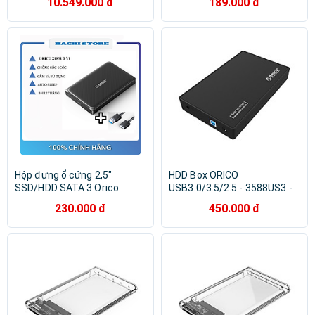
10.549.000 đ
189.000 đ
hãng
Hộp đựng ổ cứng 2,5"
HDD Box ORICO
SSD/HDD SATA 3 Orico
USB3.0/3.5/2.5 - 3588US3 -
2189U3-V1 - Hàng chính
Hàng Chính Hãng
230.000 đ
450.000 đ
hãng