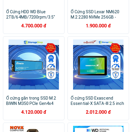
Ổ Cứng HDD WD Blue
Ổ Cứng SSD Lexar NM620
2TB/64MB/7200rpm/3.5"
M.2 2280 NVMe 256GB -
WD20EZBX - Hàng Chính
Hàng Chính Hãng
4.700.000 đ
1.900.000 đ
Hãng
Ổ cứng gắn trong SSD M.2
Ổ cứng SSD Exascend
BIWIN M350 PCIe Gen4x4
Essential-X SATA-III 2.5 inch
NVMe 500GB Bảo hành 5
Hàng chính hãng
4.120.000 đ
2.012.000 đ
năm Hàng chính hãng 1 đổi 1