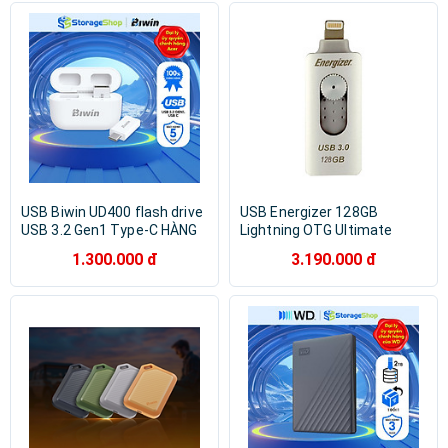
Remax
Acer
Maxell
Seagate
Dahua
Philips
Sony
Belkin
Energizer
Gigabyte
JCPAL
KingSpec
Trezor
Acome
Apacer
BOROFONE
BYKSKI
Huawei
USB Biwin UD400 flash drive
USB Energizer 128GB
USB 3.2 Gen1 Type-C HÀNG
Lightning OTG Ultimate
CHÍNH HÃNG
FOTL3U128R - Hàng Chính
1.300.000 đ
3.190.000 đ
Hãng