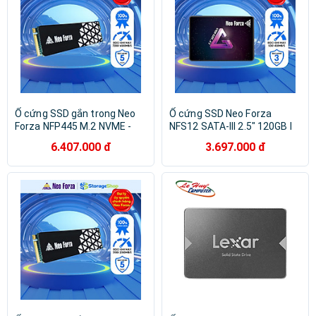
Ổ cứng SSD gắn trong Neo
Ổ cứng SSD Neo Forza
Forza NFP445 M.2 NVME -
NFS12 SATA-III 2.5″ 120GB I
Hàng chính hãng
240GB I 480GB - Hàng chính
6.407.000 đ
3.697.000 đ
hãng