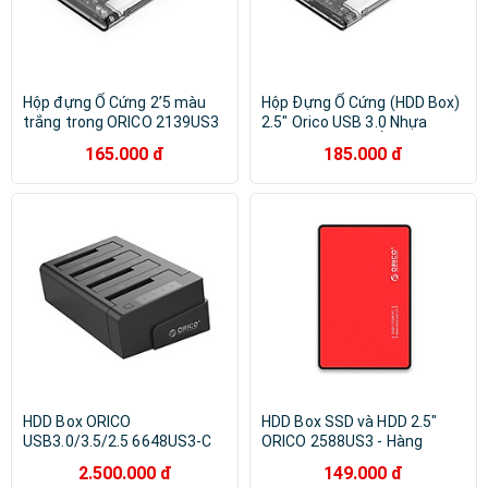
Hộp đựng Ổ Cứng 2’5 màu
Hộp Đựng Ổ Cứng (HDD Box)
trắng trong ORICO 2139US3
2.5" Orico USB 3.0 Nhựa
- Hàng Chính Hãng
Trong Suốt cho Ổ HDD và
165.000 đ
185.000 đ
SDD - Hàng Chính Hãng
HDD Box ORICO
HDD Box SSD và HDD 2.5"
USB3.0/3.5/2.5 6648US3-C
ORICO 2588US3 - Hàng
Hàng Chính Hãng
Chính Hãng
2.500.000 đ
149.000 đ