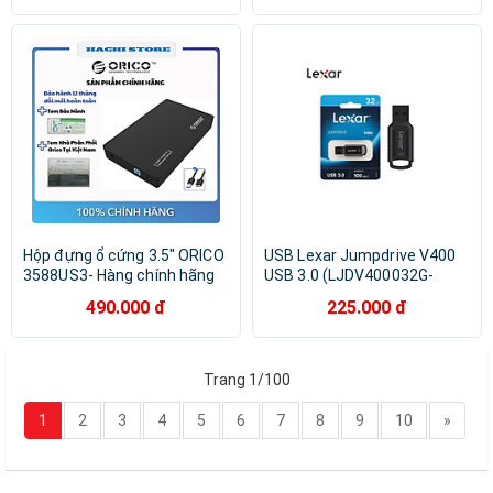
Hộp đựng ổ cứng 3.5" ORICO
USB Lexar Jumpdrive V400
3588US3- Hàng chính hãng
USB 3.0 (LJDV400032G-
BNBNG) - Hàng Chính Hãng
490.000 đ
225.000 đ
Trang 1/100
1
2
3
4
5
6
7
8
9
10
»