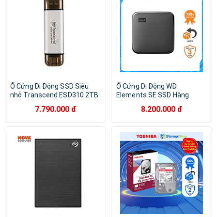
Ổ Cứng Di Động SSD Siêu
Ổ Cứng Di Động WD
nhỏ Transcend ESD310 2TB
Elements SE SSD Hàng
USB 3.2 Gen2x1
Chính Hãng
7.790.000 đ
8.200.000 đ
TS2TESD310 - Hàng Chính
Hãng