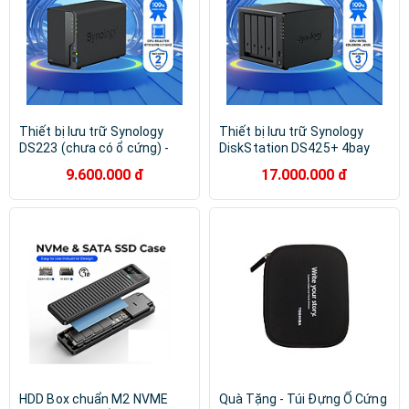
Thiết bị lưu trữ Synology
Thiết bị lưu trữ Synology
DS223 (chưa có ổ cứng) -
DiskStation DS425+ 4bay
Hàng chính hãng BH 2 NĂM
bảo hành 3 năm Hàng chính
9.600.000 đ
17.000.000 đ
hãng
HDD Box chuẩn M2 NVME
Quà Tặng - Túi Đựng Ổ Cứng