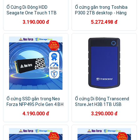
Ổ Cứng Di Động HDD
Ổ cứng gắn trong Toshiba
Seagate One Touch 1TB
P300 2TB desktop - Hàng
2.5" USB 3.0 + Phục Hồi Dữ
chính hãng
3.190.000 đ
5.272.498 đ
Liệu Rescue_Hàng chính
hãng
Ổ cứng SSD gắn trong Neo
Ổ cứng Di Động Transcend
Forza NFP495 PcIe Gen 4 BH
StoreJet H3B 1TB USB
5 NĂM Hàng chính hãng
3.0/3.1 - TS1TSJ25H3B -
4.190.000 đ
3.290.000 đ
Hàng Chính Hãng