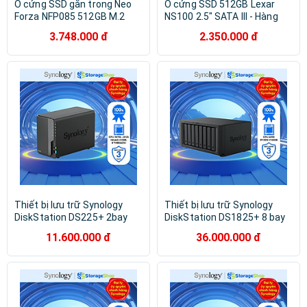
Ổ cứng SSD gắn trong Neo
Ổ cứng SSD 512GB Lexar
Forza NFP085 512GB M.2
NS100 2.5" SATA III - Hàng
NVME - Hàng chính hãng
Chính Hãng
3.748.000 đ
2.350.000 đ
Thiết bị lưu trữ Synology
Thiết bị lưu trữ Synology
DiskStation DS225+ 2bay
DiskStation DS1825+ 8 bay
bảo hành 3 năm Hàng chính
bảo hành 3 năm Hàng chính
11.600.000 đ
36.000.000 đ
hãng
hãng