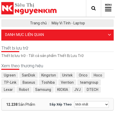
Trang chủ
Máy Vi Tính - Laptop
DANH MỤC LIÊN QUAN
Thiết bị lưu trữ
Thiết bị lưu trữ - Tất cả sản phẩm Thiết Bị Lưu Trữ
Xem theo thương hiệu
Ugreen
SanDisk
Kingston
Unitek
Orico
Hoco
TP-Link
Baseus
Toshiba
Vention
teamgroup
Lexar
Robot
Samsung
KIOXIA
JVJ
DTECH
ADATA
MT-VIKI
SOTAKO
vivan
No Brand
Transcend
HP
Lenovo
Asus
Dell
Earldom
12.238
Sản Phẩm
Sắp Xếp Theo
HYPER DRIVE
Verbatim
Elecom
TEAM GROUP