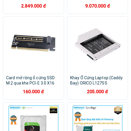
Hàng Chính Hãng
2.849.000 đ
9.070.000 đ
Card mở rộng ổ cứng SSD
Khay Ổ Cứng Laptop (Caddy
M.2 qua khe PCI-E 3.0 X16
Bay) ORICO L127SS
Orico PSM2-X16 - Hàng
(12.7mm) - Hàng Chính Hãng
160.000 đ
205.000 đ
chính hãng