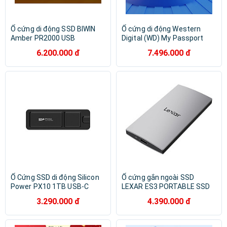
Ổ cứng di động SSD BIWIN
Ổ cứng di động Western
Amber PR2000 USB
Digital (WD) My Passport
3.2/Type-C tương thích
Works with USB-C Chính
6.200.000 đ
7.496.000 đ
Windows/macOS/iOS/iPadOS
hãng Hàng chính hãng
Hàng chính hãng
Ổ Cứng SSD di động Silicon
Ổ cứng gắn ngoài SSD
Power PX10 1TB USB-C
LEXAR ES3 PORTABLE SSD
(SP010TBPSDPX10CK) -
1TB (LES3XXX001T-RNSNG)
3.290.000 đ
4.390.000 đ
Hàng Chính Hãng
- Hàng Chính Hãng