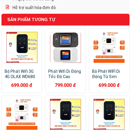
Hỗ trợ xuất hóa đơn đỏ
SẢN PHẨM TƯƠNG TỰ
Bộ Phát Wifi 3G
Phát Wifi Di Động
Bộ Phát WIFI Di
4G OLAX WD680
Tốc Độ Cao
Động Từ Sim
Tốc Độ 150Mb
4G/5G LTE
4G/5G/LTE ZTE
699.000 đ
799.000 đ
699.000 đ
Dùng Sim Tất Cả
150Mbps - Màn
MF800 - Pin
Nhà Mạng, Nhỏ
Hình Màu LCD -
2100mAh - Bộ
Gọn Tiện Lợi -
Bản Quốc Tế Hỗ
Phát WIFI Không
Hàng Chính hãng
Trợ Tất Cả Nhà
Dây Kết Nối Tối
Mạng - Dung
Đa 10 Thiết Bị -
Lượng Pin Lên
Hàng Chính Hãng
Đến 15 Giờ - Hàng
Chính Hãng