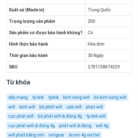
Xuất xứ (Made in)
Trung Quốc
Trọng lượng sản phẩm
200
Sản phẩm có được bảo hành không?
Có
Hình thức bảo hành
Hóa đơn
Thời gian bảo hành
30 Ngày
SKU
2781158874229
Từ khóa
dây mạng
tp link
tplink
kích sóng wifi
bộ kích sóng wifi
wifi
kích wifi
bộ phát wifi
usb wifi
phat wifi
cục phát wifi
bộ phát wifi di động 4g
tp link wifi
cục phát wifi di động 4g
phát wifi di động
wifi 4g
wifi phát bằng sim
netgear
dcom 4g viettel