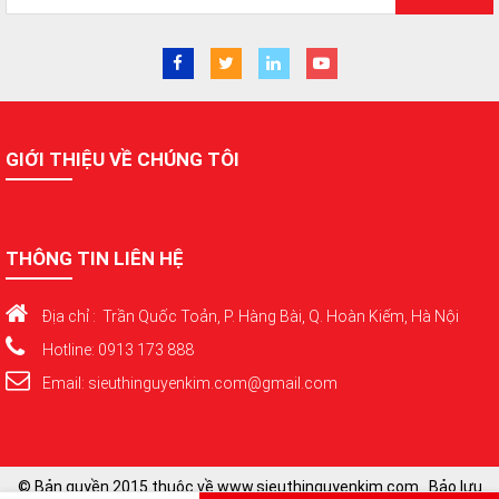
GIỚI THIỆU VỀ CHÚNG TÔI
THÔNG TIN LIÊN HỆ
Địa chỉ : Trần Quốc Toản, P. Hàng Bài, Q. Hoàn Kiếm, Hà Nội
Hotline: 0913 173 888
Email: sieuthinguyenkim.com@gmail.com
© Bản quyền 2015 thuộc về www.sieuthinguyenkim.com . Bảo lưu