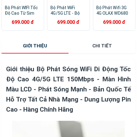
Bộ Phát WIFI Tốc
Bộ Phát WiFi
Bộ Phát Wifi 3G
Độ Cao Từ Sim
4G/5G LTE - Bộ
4G OLAX WD680
4G/5G/LTE ZTE
Phát Wifi Di Động
Tốc Độ 150Mb
699.000 đ
699.000 đ
699.000 đ
MF800 - Pin
4G/5G LTE Nhỏ
Dùng Sim Tất Cả
2100mAh - Bộ
Gọn Tiện Lợi -
Nhà Mạng, Nhỏ
Phát WIFI Không
Tốc Độ 150Mb Hỗ
Gọn Tiện Lợi -
Dây Kết Nối Tối
Trợ Tất Cả Nhà
Hàng Chính hãng
GIỚI THIỆU
CHI TIẾT
Đa 10 Thiết Bị -
Mạng - Hàng
Hàng Chính Hãng
Chính Hãng
Giới thiệu Bộ Phát Sóng WiFi Di Động Tốc
Độ Cao 4G/5G LTE 150Mbps - Màn Hình
Màu LCD - Phát Sóng Mạnh - Bản Quốc Tế
Hỗ Trợ Tất Cả Nhà Mạng - Dung Lượng Pin
Cao - Hàng Chính Hãng