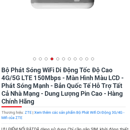
Bộ Phát Sóng WiFi Di Động Tốc Độ Cao
4G/5G LTE 150Mbps - Màn Hình Màu LCD -
Phát Sóng Mạnh - Bản Quốc Tế Hỗ Trợ Tất
Cả Nhà Mạng - Dung Lượng Pin Cao - Hàng
Chính Hãng
Thương hiệu:
ZTE
|
Xem thêm các sản phẩm Bộ Phát Wifi Di Động 3G/4G -
Mifi của ZTE
ƯU ĐIỂM NỔI BẬTDễ dàng sử dụng Chỉ cần gắn SIM, khởi động thiết