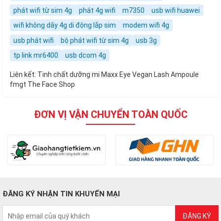
phát wifi từ sim 4g
phát 4g wifi
m7350
usb wifi huawei
wifi không dây 4g di động lắp sim
modem wifi 4g
usb phát wifi
bộ phát wifi từ sim 4g
usb 3g
tp link mr6400
usb dcom 4g
Liên kết:
Tinh chất dưỡng mi Maxx Eye Vegan Lash Ampoule
fmgt The Face Shop
ĐƠN VỊ VẬN CHUYỂN TOÀN QUỐC
ĐĂNG KÝ NHẬN TIN KHUYẾN MẠI
ĐĂNG KÝ