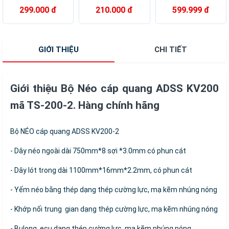
KV300 mã YDQX-
KV200 mã YDQX-
TS-700. Hàng
299.000 đ
210.000 đ
599.999 đ
20 hàng chính
200 hàng chính
chính hãng
hãng
hãng
GIỚI THIỆU
CHI TIẾT
Giới thiệu Bộ Néo cáp quang ADSS KV200
mã TS-200-2. Hàng chính hãng
Bộ NÉO cáp quang ADSS KV200-2
- Dây néo ngoài dài 750mm*8 sợi *3.0mm có phun cát
- Dây lót trong dài 1100mm*16mm*2.2mm, có phun cát
- Yếm néo bằng thép dạng thép cường lực, mạ kẽm nhúng nóng
- Khớp nối trung gian dạng thép cường lực, mạ kẽm nhúng nóng
- Bulong, ecu dạng thép cường lực, mạ kẽm nhúng nóng