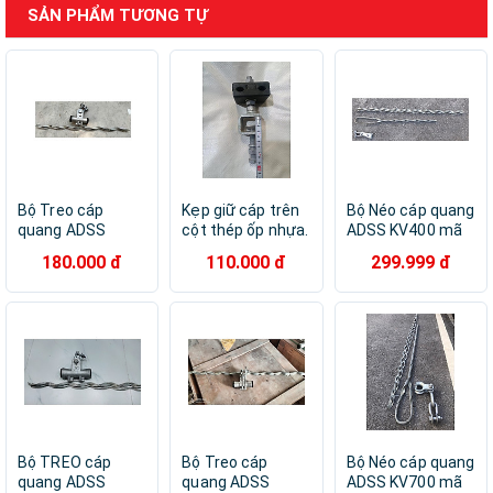
SẢN PHẨM TƯƠNG TỰ
Bộ Treo cáp
Kẹp giữ cáp trên
Bộ Néo cáp quang
quang ADSS
cột thép ốp nhựa.
ADSS KV400 mã
KV100 mã YDQX-
Hàng chính hãng
TS-400. Hàng
180.000 đ
110.000 đ
299.999 đ
100 hàng chính
chính hãng
hãng
Bộ TREO cáp
Bộ Treo cáp
Bộ Néo cáp quang
quang ADSS
quang ADSS
ADSS KV700 mã