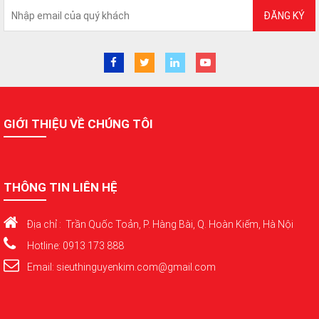
ĐĂNG KÝ
GIỚI THIỆU VỀ CHÚNG TÔI
THÔNG TIN LIÊN HỆ
Địa chỉ : Trần Quốc Toản, P. Hàng Bài, Q. Hoàn Kiếm, Hà Nội
Hotline: 0913 173 888
Email: sieuthinguyenkim.com@gmail.com