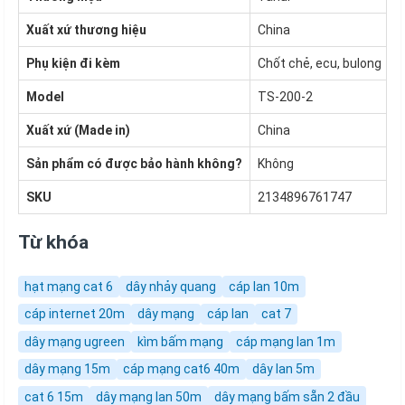
Xuất xứ thương hiệu
China
Phụ kiện đi kèm
Chốt chẻ, ecu, bulong
Model
TS-200-2
Xuất xứ (Made in)
China
Sản phẩm có được bảo hành không?
Không
SKU
2134896761747
Từ khóa
hạt mạng cat 6
dây nhảy quang
cáp lan 10m
cáp internet 20m
dây mạng
cáp lan
cat 7
dây mạng ugreen
kìm bấm mạng
cáp mạng lan 1m
dây mạng 15m
cáp mạng cat6 40m
dây lan 5m
cat 6 15m
dây mạng lan 50m
dây mạng bấm sẵn 2 đầu