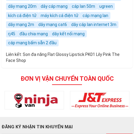
dây mạng 20m
dây cáp mạng
cáp lan 50m
ugreen
kích cá điện tử
máy kích cá điện tử
cáp mạng lan
dây mạng 2m
dây mạng cat6
dây cáp lan internet 3m
rj45
đầu chia mạng
dây kết nối mạng
cáp mạng bấm sẵn 2 đầu
Liên kết:
Son đa năng Flat Glossy Lipstick PK01 Lily Pink The
Face Shop
ĐƠN VỊ VẬN CHUYỂN TOÀN QUỐC
ĐĂNG KÝ NHẬN TIN KHUYẾN MẠI