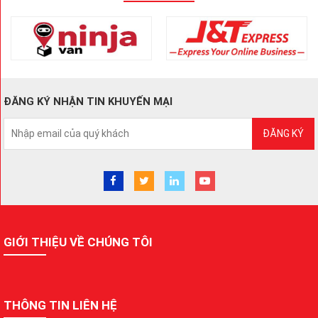
ĐĂNG KÝ NHẬN TIN KHUYẾN MẠI
ĐĂNG KÝ
GIỚI THIỆU VỀ CHÚNG TÔI
THÔNG TIN LIÊN HỆ