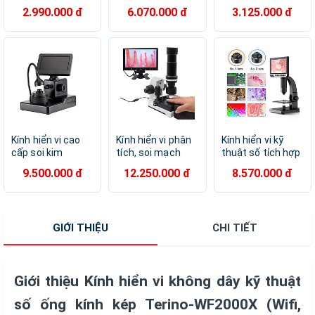
HD1000X-IPS (độ
TERINO 1200X-
dây Terino
2.990.000 đ
6.070.000 đ
3.125.000 đ
phóng đại
HD (New) Hàng
WF1000X (Phóng
1000X)- Hàng
chính hãng
đại 50x-1000x)-
chính hãng
Hàng chính hãng
Kính hiển vi cao
Kính hiển vi phân
Kính hiển vi kỹ
cấp soi kim
tích, soi mạch
thuật số tích hợp
cương Terino DIA-
máu cao cấp
camera Terino
9.500.000 đ
12.250.000 đ
8.570.000 đ
1000XHD (50X-
Terino TX-10
SMD-4K (Phóng
1000X) - Hàng
(10X-800X) -
đại 2000X)- Hàng
chính hãng
Hàng chính hãng
chính hãng
GIỚI THIỆU
CHI TIẾT
Giới thiệu Kính hiển vi không dây kỹ thuật
số ống kính kép Terino-WF2000X (Wifi,