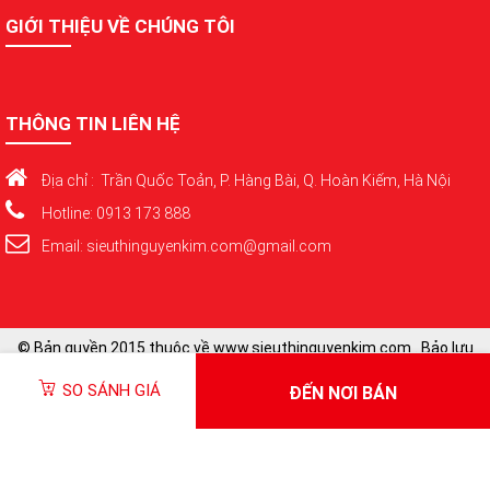
GIỚI THIỆU VỀ CHÚNG TÔI
THÔNG TIN LIÊN HỆ
Địa chỉ : Trần Quốc Toản, P. Hàng Bài, Q. Hoàn Kiếm, Hà Nội
Hotline: 0913 173 888
Email: sieuthinguyenkim.com@gmail.com
© Bản quyền 2015 thuộc về www.sieuthinguyenkim.com . Bảo lưu
toàn quyền
SO SÁNH GIÁ
ĐẾN NƠI BÁN