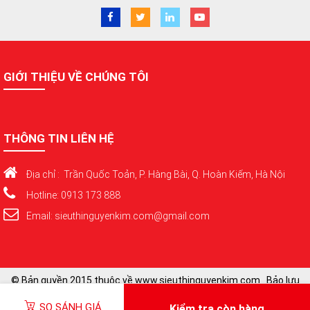
GIỚI THIỆU VỀ CHÚNG TÔI
THÔNG TIN LIÊN HỆ
Địa chỉ : Trần Quốc Toản, P. Hàng Bài, Q. Hoàn Kiếm, Hà Nội
Hotline: 0913 173 888
Email: sieuthinguyenkim.com@gmail.com
© Bản quyền 2015 thuộc về www.sieuthinguyenkim.com . Bảo lưu
toàn quyền
SO SÁNH GIÁ
Kiểm tra còn hàng