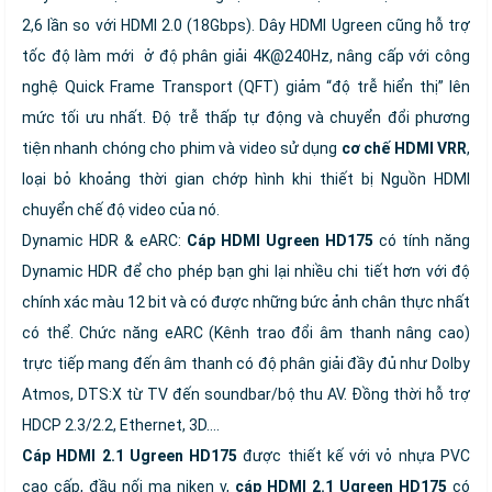
2,6 lần so với HDMI 2.0 (18Gbps). Dây HDMI Ugreen cũng hỗ trợ
tốc độ làm mới ở độ phân giải 4K@240Hz, nâng cấp với công
nghệ Quick Frame Transport (QFT) giảm “độ trễ hiển thị” lên
mức tối ưu nhất. Độ trễ thấp tự động và chuyển đổi phương
tiện nhanh chóng cho phim và video sử dụng
cơ chế HDMI VRR
,
loại bỏ khoảng thời gian chớp hình khi thiết bị Nguồn HDMI
chuyển chế độ video của nó.
Dynamic HDR & eARC:
Cáp HDMI Ugreen HD175
có tính năng
Dynamic HDR để cho phép bạn ghi lại nhiều chi tiết hơn với độ
chính xác màu 12 bit và có được những bức ảnh chân thực nhất
có thể. Chức năng eARC (Kênh trao đổi âm thanh nâng cao)
trực tiếp mang đến âm thanh có độ phân giải đầy đủ như Dolby
Atmos, DTS:X từ TV đến soundbar/bộ thu AV. Đồng thời hỗ trợ
HDCP 2.3/2.2, Ethernet, 3D….
Cáp HDMI 2.1 Ugreen HD175
được thiết kế với vỏ nhựa PVC
cao cấp, đầu nối mạ niken v,
cáp HDMI 2.1 Ugreen HD175
có