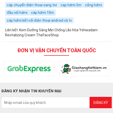
cáp chuyển điện thoại sang tivi
cap hdmi 5m
cổng hdmi
đầu nối hdmi
cáp hdmi 10m
cáp hdmi kết nối điện thoại android và tv
Liên kết:
Kem Dưỡng Sáng Mịn Chống Lão Hóa Yehwadam
Revitalizing Cream TheFaceShop
ĐƠN VỊ VẬN CHUYỂN TOÀN QUỐC
ĐĂNG KÝ NHẬN TIN KHUYẾN MẠI
ĐĂNG KÝ