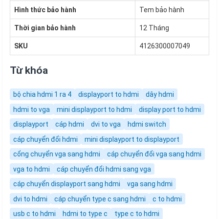
Hình thức bảo hành
Tem bảo hành
Thời gian bảo hành
12 Tháng
SKU
4126300007049
Từ khóa
bộ chia hdmi 1 ra 4
displayport to hdmi
dây hdmi
hdmi to vga
mini displayport to hdmi
display port to hdmi
displayport
cáp hdmi
dvi to vga
hdmi switch
cáp chuyển đổi hdmi
mini displayport to displayport
cổng chuyển vga sang hdmi
cáp chuyển đổi vga sang hdmi
vga to hdmi
cáp chuyển đổi hdmi sang vga
cáp chuyển displayport sang hdmi
vga sang hdmi
dvi to hdmi
cáp chuyển type c sang hdmi
c to hdmi
usb c to hdmi
hdmi to type c
type c to hdmi