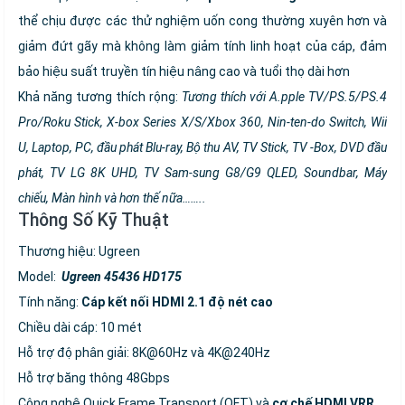
thể chịu được các thử nghiệm uốn cong thường xuyên hơn và
giảm đứt gãy mà không làm giảm tính linh hoạt của cáp, đảm
bảo hiệu suất truyền tín hiệu nâng cao và tuổi thọ dài hơn
Khả năng tương thích rộng:
Tương thích với A.pple TV/PS.5/PS.4
Pro/Roku Stick, X-box Series X/S/Xbox 360, Nin-ten-do Switch, Wii
U, Laptop, PC, đầu phát Blu-ray, Bộ thu AV, TV Stick, TV -Box, DVD đầu
phát, TV LG 8K UHD, TV Sam-sung G8/G9 QLED, Soundbar, Máy
chiếu, Màn hình và hơn thế nữa……..
Thông Số Kỹ Thuật
Thương hiệu: Ugreen
Model:
Ugreen 45436 HD175
Tính năng:
Cáp kết nối HDMI 2.1 độ nét cao
Chiều dài cáp: 10 mét
Hỗ trợ độ phân giải: 8K@60Hz và 4K@240Hz
Hỗ trợ băng thông 48Gbps
Công nghệ Quick Frame Transport (QFT) và
cơ chế HDMI VRR