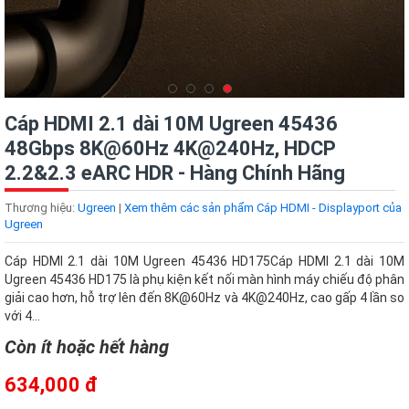
Cáp HDMI 2.1 dài 10M Ugreen 45436
48Gbps 8K@60Hz 4K@240Hz, HDCP
2.2&2.3 eARC HDR - Hàng Chính Hãng
Thương hiệu:
Ugreen
|
Xem thêm các sản phẩm Cáp HDMI - Displayport của
Ugreen
Cáp HDMI 2.1 dài 10M Ugreen 45436 HD175Cáp HDMI 2.1 dài 10M
Ugreen 45436 HD175 là phụ kiện kết nối màn hình máy chiếu độ phân
giải cao hơn, hỗ trợ lên đến 8K@60Hz và 4K@240Hz, cao gấp 4 lần so
với 4...
Còn ít hoặc hết hàng
634,000 đ