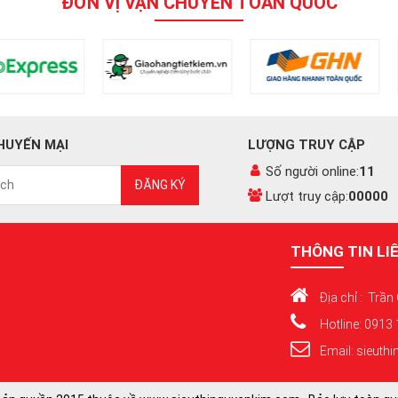
ĐƠN VỊ VẬN CHUYỂN TOÀN QUỐC
HUYẾN MẠI
LƯỢNG TRUY CẬP
Số người online:
11
ĐĂNG KÝ
Lượt truy cập:
00000
THÔNG TIN LI
Địa chỉ : Trần
Hotline: 0913
Email: sieut