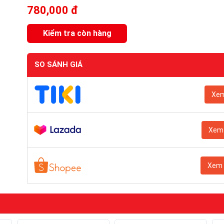
780,000 đ
Kiểm tra còn hàng
SO SÁNH GIÁ
Xem
Xem 
Xem 