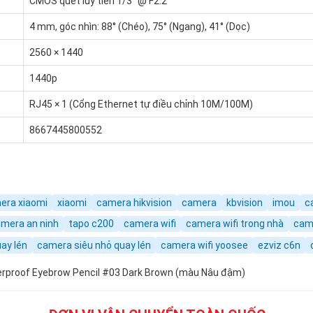
CMOS quét lũy tiến 1/3” @ F2.2
4 mm, góc nhìn: 88° (Chéo), 75° (Ngang), 41° (Dọc)
2560 × 1440
1440p
RJ45 × 1 (Cổng Ethernet tự điều chỉnh 10M/100M)
8667445800552
era xiaomi
xiaomi
camera hikvision
camera
kbvision
imou
c
mera an ninh
tapo c200
camera wifi
camera wifi trong nhà
cam
ay lén
camera siêu nhỏ quay lén
camera wifi yoosee
ezviz c6n
terproof Eyebrow Pencil #03 Dark Brown (màu Nâu đậm)