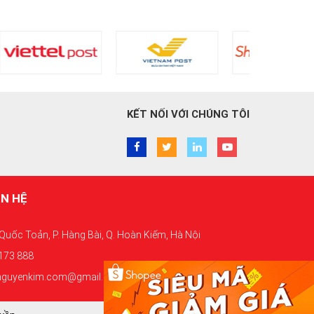
KẾT NỐI VỚI CHÚNG TÔI
ÊN HỆ
 Quốc Toản, P. Hàng Bài, Q. Hoàn Kiếm, Hà Nội
 173 888
hinguyenkim.com@gmail.com