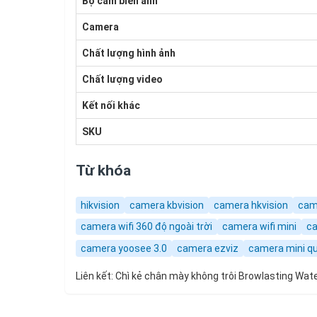
Bộ cảm biến ảnh
Camera
Chất lượng hình ảnh
Chất lượng video
Kết nối khác
SKU
Từ khóa
hikvision
camera kbvision
camera hkvision
cam
camera wifi 360 độ ngoài trời
camera wifi mini
ca
camera yoosee 3.0
camera ezviz
camera mini qu
Liên kết:
Chì kẻ chân mày không trôi Browlasting Wa