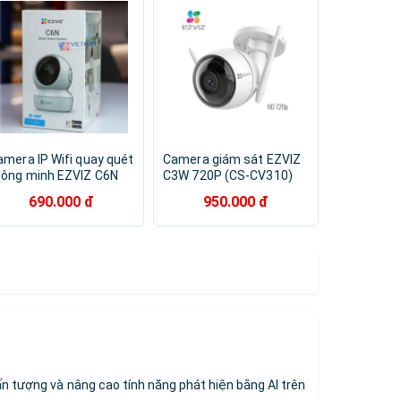
amera IP Wifi quay quét
Camera giám sát EZVIZ
hông minh EZVIZ C6N
C3W 720P (CS-CV310)
MP - Đàm thoại 2 chiều
690.000 đ
950.000 đ
 Quay quét - Hàng chính
ãng
n tượng và nâng cao tính năng phát hiện bằng AI trên