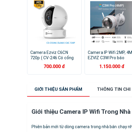
Camera Ezviz C6CN
Camera IP Wifi 2MP, 4
720p ( CV-246 Có cổng
EZVIZ C3W Pro báo
Lan ) - Hàng chính hãng
động, màu ban đêm -
700.000 đ
1.150.000 đ
Hàng chính hãng
GIỚI THIỆU
SẢN PHẨM
THÔNG TIN
CHI
Giới thiệu Camera IP Wifi Trong N
Phiên bản mới từ dòng camera trong nhà bán chạy nhấ