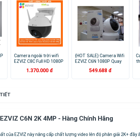
MP
Camera ngoài trời wifi
{HOT SALE} Camera Wifi
C
EZVIZ C8C Full HD 1080P
EZVIZ C6N 1080P Quay
t
xoay 360 độ Tích hợp AI -
Quét Thông Minh BH 24
4
1.370.000 đ
549.688 đ
Có màu ban đêm
Tháng - SẴN HÀNG
-
h
 TIẾT
hà EZVIZ C6N 2K 4MP - Hàng Chính Hãng
t của EZVIZ này nâng cấp chất lượng video lên độ phân giải 2K+ đầy ấ