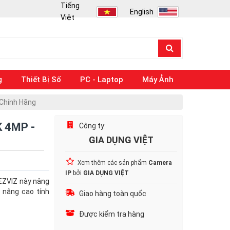
Tiếng
English
Việt
g
Thiết Bị Số
PC - Laptop
Máy Ảnh
 Chính Hãng
K 4MP -
Công ty:
GIA DỤNG VIỆT
Xem thêm các sản phẩm
Camera
IP
bởi
GIA DỤNG VIỆT
EZVIZ này nâng
 nâng cao tính
Giao hàng toàn quốc
Được kiểm tra hàng