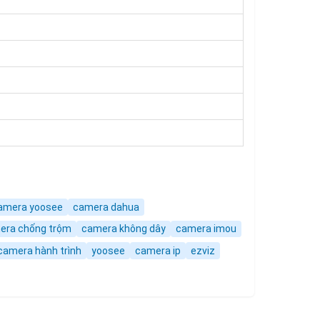
amera yoosee
camera dahua
era chống trộm
camera không dây
camera imou
camera hành trình
yoosee
camera ip
ezviz