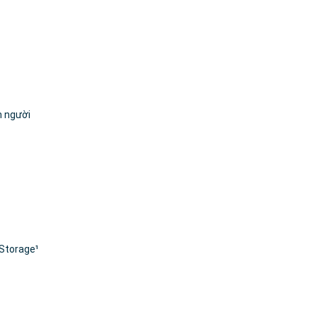
n người
 Storage¹