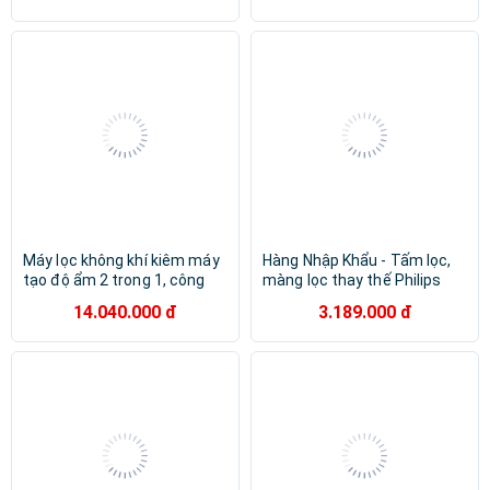
Máy lọc không khí kiêm máy
Hàng Nhập Khẩu - Tấm lọc,
tạo độ ẩm 2 trong 1, công
màng lọc thay thế Philips
nghệ hiện đại NanoCloud.
FY5186/00 dùng cho các mã
14.040.000 đ
3.189.000 đ
Thương hiệu Hà Lan cao cấp
AC5656, AC5668, AC5602
Philips - AC3737/00. Hàng
chính hãng