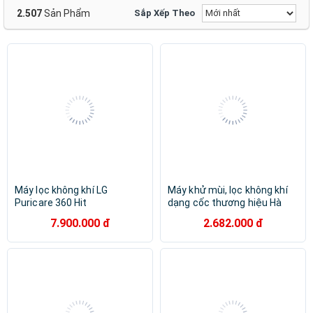
Midea
Beurer
ChungHo
Cuckoo
ible
Toshiba
2.507
Sản Phẩm
Sắp Xếp Theo
BOHMANN
Trusens
Digimax
IONEAIR
Baseus
Klarstein
HAKAWA
Smartmi
Kaisa Villa
Kapano
PHILLIPS
RAMA
Rowenta
U ULTTY
winix
Aeris
Bluestone
GULIFE
Kangaroo
Maxell
No Brand
Smart Air
Máy lọc không khí LG
Máy khử mùi, lọc không khí
Puricare 360 Hit
dạng cốc thương hiệu Hà
AS60GHWG0 - Hàng chính
Lan cao cấp Philips S3601
7.900.000 đ
2.682.000 đ
hãng - Màu trắng
Và S3602 - Hàng Chính Hãng