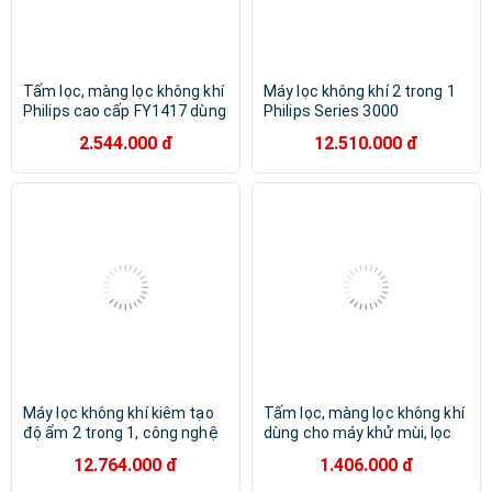
Tấm lọc, màng lọc không khí
Máy lọc không khí 2 trong 1
Philips cao cấp FY1417 dùng
Philips Series 3000
cho các mã AC1210,
AC2726/00 kèm chức năng
2.544.000 đ
12.510.000 đ
AC1214, AC1216 - Hàng
tạo độ ẩm- hàng nhập khẩu
chính hãng
Máy lọc không khí kiêm tạo
Tấm lọc, màng lọc không khí
độ ẩm 2 trong 1, công nghệ
dùng cho máy khử mùi, lọc
hiện đại NanoCloud Serial
không khí Philips GP7501-
12.764.000 đ
1.406.000 đ
Series 3400. Thương hiệu
Hàng chính hãng