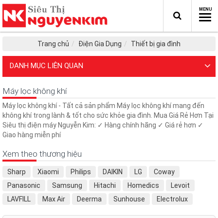
Trang chủ
Điện Gia Dụng
Thiết bị gia đình
DANH MỤC LIÊN QUAN
Máy lọc không khí
Máy lọc không khí - Tất cả sản phẩm Máy lọc không khí mang đến
không khí trong lành & tốt cho sức khỏe gia đình. Mua Giá Rẻ Hơn Tại
Siêu thị điện máy Nguyễn Kim: ✓ Hàng chính hãng ✓ Giá rẻ hơn ✓
Giao hàng miễn phí
Xem theo thương hiệu
Sharp
Xiaomi
Philips
DAIKIN
LG
Coway
Panasonic
Samsung
Hitachi
Homedics
Levoit
LAVFILL
Max Air
Deerma
Sunhouse
Electrolux
Ferroli
Lock&Lock
HAFELE
Fujie
Tiross
Karofi