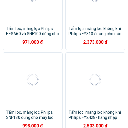
Tấm lọc, màng lọc Philips
Tấm lọc, màng lọc không khí
HESA60 và SNF100 dùng cho
Philips FY3107 dùng cho các
máy lọc không khí Philips
mã AC4072, AC4074,
971.000 đ
2.373.000 đ
GP5601, GP5612, GP5613-
AC4076, AC4016, ACP017,
hàng chính hãng
ACP077 - HÀNG CHÍNH HÃNG
Tấm lọc, màng lọc Philips
Tấm lọc, màng lọc không khí
SNF130 dùng cho máy lọc
Philips FY2428- hàng nhập
không khí Philips S7601-
khẩu
998.000 đ
2.503.000 đ
Hàng chính hãng