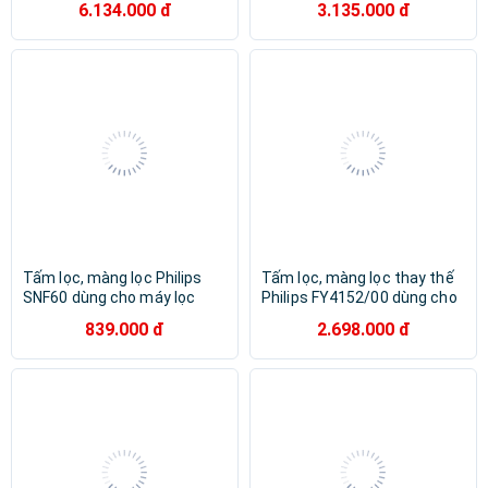
6.134.000 đ
3.135.000 đ
Hàng chính hãng
Tấm lọc, màng lọc Philips
Tấm lọc, màng lọc thay thế
SNF60 dùng cho máy lọc
Philips FY4152/00 dùng cho
không khí Philips S3601,
các mã AC4550, AC4552,
839.000 đ
2.698.000 đ
S3602, GP3601-hàng chính
AC4558 - HÀNG CHÍNH HÃNG
hãng