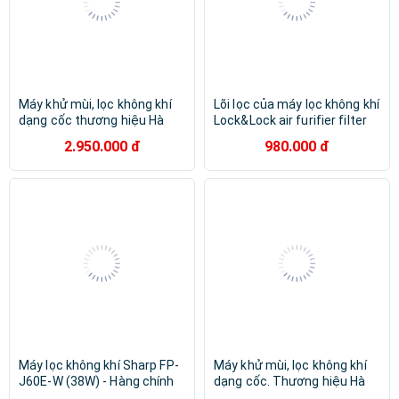
Máy khử mùi, lọc không khí
Lõi lọc của máy lọc không khí
dạng cốc thương hiệu Hà
Lock&Lock air furifier filter
Lan cao cấp Philips S3601
ENP126_FLT - Hàng chính
2.950.000 đ
980.000 đ
Và S3602 - Hàng Nhập Khẩu
hãng
Máy lọc không khí Sharp FP-
Máy khử mùi, lọc không khí
J60E-W (38W) - Hàng chính
dạng cốc. Thương hiệu Hà
hãng
Lan cao cấp Philips 3602.