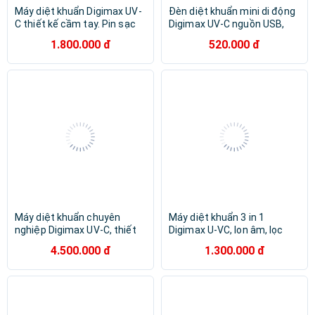
Máy diệt khuẩn Digimax UV-
Đèn diệt khuẩn mini di động
C thiết kế cầm tay. Pin sạc
Digimax UV-C nguồn USB,
USB 5V (DP-3EC)
siêu nhỏ - diệt khuẩn tức thì
1.800.000 đ
520.000 đ
(DP-3R1)
Máy diệt khuẩn chuyên
Máy diệt khuẩn 3 in 1
nghiệp Digimax UV-C, thiết
Digimax U-VC, Ion âm, lọc
kế cho không gian lớn 250-
than hoạt tính,
4.500.000 đ
1.300.000 đ
280m2 (DP-3EA) - Hàng
20m2,10.000hr, nguồn USB
nhập khẩu
5V (DP-3EB)