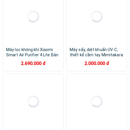
Máy lọc không khí Xiaomi
Máy sấy, diệt khuẩn UV-C,
Smart Air Purifier 4 Lite Bản
thiết kế cầm tay Mimitakara.
quốc tế - Hàng chính hãng
Nguồn USB 5V 2A UP-
2.690.000 đ
2.000.000 đ
221(Hàng nhập khẩu)