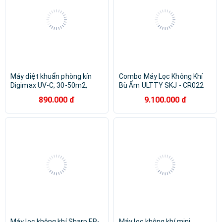
Máy diệt khuẩn phòng kín
Combo Máy Lọc Không Khí
Digimax UV-C, 30-50m2,
Bù Ẩm ULTTY SKJ - CR022
24/7, 10.000hr, AC 220V -
Dạng Quạt, Khử Khuẩn Bằng
890.000 đ
9.100.000 đ
Hàng Chính Hãng
Tia UV + Màng lọc HEPA H14
Nano Phân Tử Bạc - Hàng
Chính Hãng
Máy lọc không khí Sharp FP-
Máy lọc không khí mini