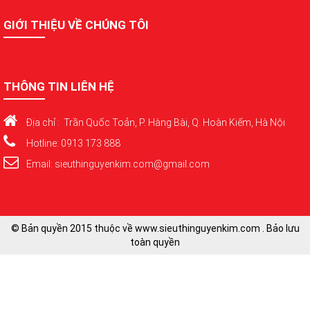
GIỚI THIỆU VỀ CHÚNG TÔI
THÔNG TIN LIÊN HỆ
Địa chỉ : Trần Quốc Toản, P. Hàng Bài, Q. Hoàn Kiếm, Hà Nội
Hotline: 0913 173 888
Email: sieuthinguyenkim.com@gmail.com
© Bản quyền 2015 thuộc về www.sieuthinguyenkim.com . Bảo lưu
toàn quyền