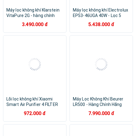
Máy lọc không khí Klarstein
Máy lọc không khí Electrolux
VitaPure 2G - hàng chính
EP53-46UGA 40W - Lọc 5
hãng
bước, Vận hành êm, Làm
3.490.000 đ
5.438.000 đ
sạch nhanh không khí, Phù
hợp phòng đến 52 m² - Hàng
Chính Hãng
Lõi lọc không khí Xiaomi
Máy Lọc Không Khí Beurer
Smart Air Purifier 4 FILTER
LR500 - Hàng Chính Hãng
(BỘ LỌC) - Hàng chính hãng
972.000 đ
7.990.000 đ