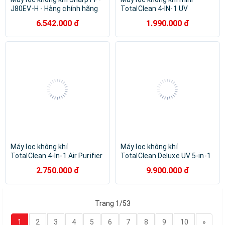
J80EV-H - Hàng chính hãng
TotalClean 4-IN-1 UV
Homedics AP-P60 - Hàng
6.542.000 đ
1.990.000 đ
nhập khẩu USA
Máy lọc không khí
Máy lọc không khí
TotalClean 4-In-1 Air Purifier
TotalClean Deluxe UV 5-in-1
Homedics AP-T10 - Hàng
cho phòng lớn Homedics AP-
2.750.000 đ
9.900.000 đ
nhập khẩu USA
T45 - Nhập khẩu USA
Trang 1/53
1
2
3
4
5
6
7
8
9
10
»