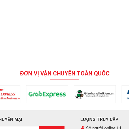
ĐƠN VỊ VẬN CHUYỂN TOÀN QUỐC
HUYẾN MẠI
LƯỢNG TRUY CẬP
Số người online:
11