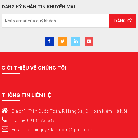
ĐĂNG KÝ NHẬN TIN KHUYẾN MẠI
ĐĂNG KÝ
GIỚI THIỆU VỀ CHÚNG TÔI
THÔNG TIN LIÊN HỆ
Địa chỉ : Trần Quốc Toản, P. Hàng Bài, Q. Hoàn Kiếm, Hà Nội
Hotline: 0913 173 888
Email: sieuthinguyenkim.com@gmail.com