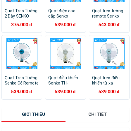
Quạt Treo Tường
Quạt điện cao
Quạt treo tường
2 Dây SENKO
cấp Senko
remote Senko
TC1626 - Màu
TR1683 điều
Hàng Chính Hãng
375.000 đ
539.000 đ
543.000 đ
Ngẫu Nhiên -
khiển từ xa bằng
- TR1428 - Giao
Hàng Chính Hãng
Remote màu
màu ngẫu nhiên
ngẫu nhiên - Hàng
chính hãng
Quạt Treo Tường
Quạt điều khiển
Quạt treo điều
Senko Có Remote
Senko TH-
khiển từ xa
TR1628 - Giao
TR1628 - Hàng
TR1628 - Hàng
539.000 đ
539.000 đ
539.000 đ
Màu Ngẫu Nhiên -
chính hãng
chính hãng
Hàng Chính Hãng
GIỚI THIỆU
CHI TIẾT