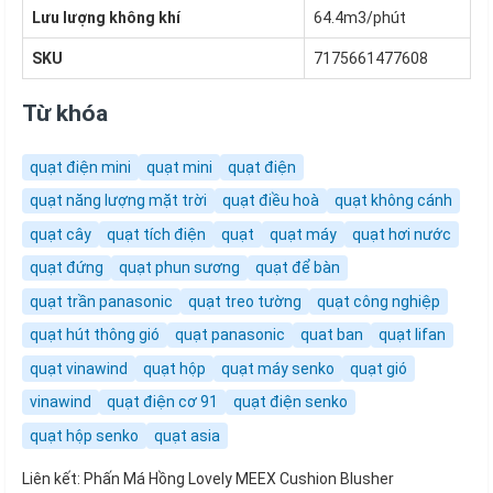
Lưu lượng không khí
64.4m3/phút
SKU
7175661477608
Từ khóa
quạt điện mini
quạt mini
quạt điện
quạt năng lượng mặt trời
quạt điều hoà
quạt không cánh
quạt cây
quạt tích điện
quạt
quạt máy
quạt hơi nước
quạt đứng
quạt phun sương
quạt để bàn
quạt trần panasonic
quạt treo tường
quạt công nghiệp
quạt hút thông gió
quạt panasonic
quat ban
quạt lifan
quạt vinawind
quạt hộp
quạt máy senko
quạt gió
vinawind
quạt điện cơ 91
quạt điện senko
quạt hộp senko
quạt asia
Liên kết:
Phấn Má Hồng Lovely MEEX Cushion Blusher