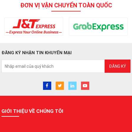
ĐƠN VỊ VẬN CHUYỂN TOÀN QUỐC
ĐĂNG KÝ NHẬN TIN KHUYẾN MẠI
ĐĂNG KÝ
GIỚI THIỆU VỀ CHÚNG TÔI