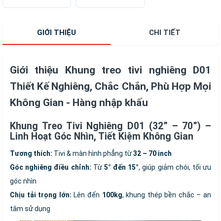
VESA
200x400mm Dễ
Lắp Đặt Cho Mọi
GIỚI THIỆU
CHI TIẾT
Không Gian - Hàng
nhập khẩu
Giới thiệu Khung treo tivi nghiêng D01
Thiết Kế Nghiêng, Chắc Chắn, Phù Hợp Mọi
Không Gian - Hàng nhập khẩu
Khung Treo Tivi Nghiêng D01 (32” – 70”) –
Linh Hoạt Góc Nhìn, Tiết Kiệm Không Gian
Tương thích:
Tivi & màn hình phẳng từ
32 – 70 inch
Góc nghiêng điều chỉnh:
Từ
5° đến 15°
, giúp giảm chói, tối ưu
góc nhìn
Chịu tải trọng lớn:
Lên đến
100kg
, khung thép bền chắc – an
tâm sử dụng