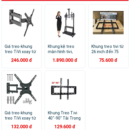
Giá treo-khung
Khung kệ treo
Khung treo tivi từ
treo TiVi xoay từ
màn hình tivi,
26 inch đến 75
24"-55" Apollo
bảng tương tác di
inch tải trọng
246.000 đ
1.890.000 đ
75.600 đ
L400 tải trọng
động Apollo 1800
50kg, Loại dày,
31kg - Hàng nhập
kích thước 60 ”–
chắc chắn, nặng
khẩu
100“ tải trọng
1.2kg - Hàng nhập
150kg - Hàng
khẩu
nhập khẩu
Giá treo-khung
Khung Treo Tivi
treo TiVi xoay từ
40"-90" Tải Trọng
24"-55" X400 -
75kg H4090 Hỗ
132.000 đ
129.600 đ
Hàng nhập khẩu
Trợ Tivi Chuẩn