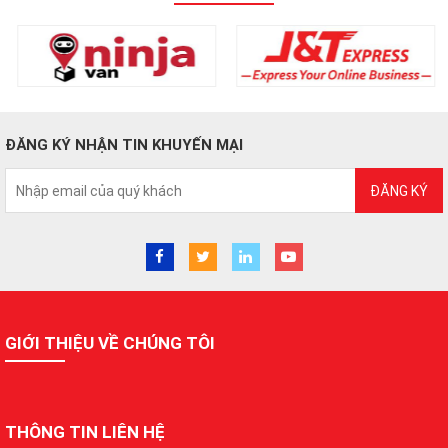
ĐĂNG KÝ NHẬN TIN KHUYẾN MẠI
ĐĂNG KÝ
GIỚI THIỆU VỀ CHÚNG TÔI
THÔNG TIN LIÊN HỆ