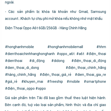
ngoài.
- Các sản phẩm bị khóa tài khoản như Gmail, Samsung
account…Khách tự chịu phí mở khóa nếu không nhớ mật khẩu.
Điện Thoại Oppo A6t 6GB/256GB - Hàng Chính Hãng
#honghanhmobile #honghanhmobilemall #hhm
#dienthoaichinhhanghonghanh #oppo_a6t #a6t #điện_thoại
#dienthoai #di_động #didong #điện_thoại_di_động
#dien_thoai_di_dong #điện_thoại_chính_hãng
#hàng_chính_hãng #điện_thoại_giá_rẻ #dien_thoai_gia_re
#giá_rẻ #khuyen_mai #freeship #mobile #smartphone
#điện_thoại_oppo #oppo
Giá sản phẩm trên Tiki đã bao gồm thuế theo luật hiện hành.
Bên cạnh đó, tuỳ vào loại sản phẩm, hình thức và địa chỉ giao