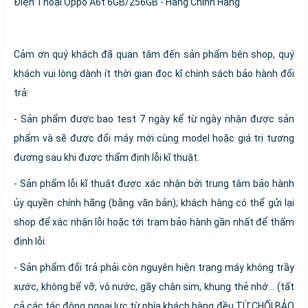
Điện Thoại Oppo A6t 6GB/256GB - Hàng Chính Hãng
Cảm ơn quý khách đã quan tâm đến sản phẩm bên shop, quý
khách vui lòng dành ít thời gian đọc kĩ chính sách bảo hành đổi
trả:
- Sản phẩm được bao test 7 ngày kể từ ngày nhận được sản
phẩm và sẽ được đổi máy mới cùng model hoặc giá trị tương
đương sau khi được thẩm định lỗi kĩ thuật.
- Sản phẩm lỗi kĩ thuật được xác nhận bởi trung tâm bảo hành
ủy quyền chính hãng (bằng văn bản); khách hàng có thể gửi lại
shop để xác nhận lỗi hoặc tới trạm bảo hành gần nhất để thẩm
định lỗi.
- Sản phẩm đổi trả phải còn nguyên hiện trạng máy không trầy
xước, không bể vỡ, vô nước, gãy chân sim, khung thẻ nhớ… (tất
cả các tác động ngoại lực từ phía khách hàng đều TỪ CHỐI BẢO