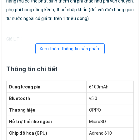
hàng mà có thể phát sinh thêm chi phí khác như phí vận chuyển,
phụ phí hàng cồng kềnh, thuế nhập khẩu (đối với đơn hàng giao
từ nước ngoài có giá trị trên 1 triệu đồng).....
Giá LITH
Xem thêm thông tin sản phẩm
Thông tin chi tiết
Dung lượng pin
6100mAh
Bluetooth
v5.0
Thương hiệu
OPPO
Hỗ trợ thẻ nhớ ngoài
MicroSD
Chip đồ họa (GPU)
Adreno 610