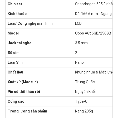
Chip set
Snapdragon 685 8 nhân
Kích thước
Dài 166.6 mm - Ngang 78
Loại/ Công nghệ màn hình
LCD
Model
Oppo A6t 6GB/256GB
Jack tai nghe
3.5 mm
Số sim
2
Loại Sim
Nano
Chất liệu
Khung nhựa & Mặt lưng th
Xuất xứ (Made in)
Trung Quốc
Pin có thể tháo rời
Nguyên Khối
Cổng sạc
Type-C
Trọng lượng sản phẩm
Nặng 205g