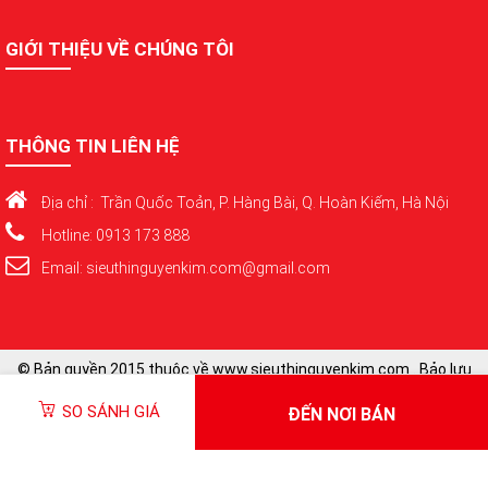
GIỚI THIỆU VỀ CHÚNG TÔI
THÔNG TIN LIÊN HỆ
Địa chỉ : Trần Quốc Toản, P. Hàng Bài, Q. Hoàn Kiếm, Hà Nội
Hotline: 0913 173 888
Email: sieuthinguyenkim.com@gmail.com
© Bản quyền 2015 thuộc về www.sieuthinguyenkim.com . Bảo lưu
toàn quyền
SO SÁNH GIÁ
ĐẾN NƠI BÁN