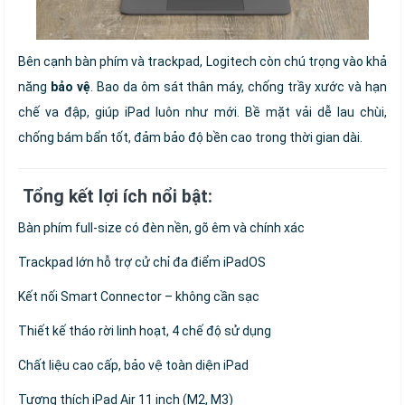
Bên cạnh bàn phím và trackpad, Logitech còn chú trọng vào khả
năng
bảo vệ
. Bao da ôm sát thân máy, chống trầy xước và hạn
chế va đập, giúp iPad luôn như mới. Bề mặt vải dễ lau chùi,
chống bám bẩn tốt, đảm bảo độ bền cao trong thời gian dài.
Tổng kết lợi ích nổi bật:
Bàn phím full-size có đèn nền, gõ êm và chính xác
Trackpad lớn hỗ trợ cử chỉ đa điểm iPadOS
Kết nối Smart Connector – không cần sạc
Thiết kế tháo rời linh hoạt, 4 chế độ sử dụng
Chất liệu cao cấp, bảo vệ toàn diện iPad
Tương thích iPad Air 11 inch (M2, M3)