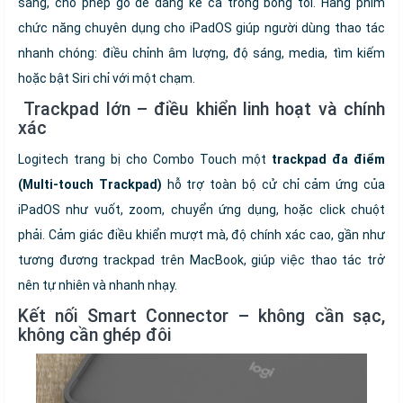
sáng, cho phép gõ dễ dàng kể cả trong bóng tối. Hàng phím
chức năng chuyên dụng cho iPadOS giúp người dùng thao tác
nhanh chóng: điều chỉnh âm lượng, độ sáng, media, tìm kiếm
hoặc bật Siri chỉ với một chạm.
️ Trackpad lớn – điều khiển linh hoạt và chính
xác
Logitech trang bị cho Combo Touch một
trackpad đa điểm
(Multi-touch Trackpad)
hỗ trợ toàn bộ cử chỉ cảm ứng của
iPadOS như vuốt, zoom, chuyển ứng dụng, hoặc click chuột
phải. Cảm giác điều khiển mượt mà, độ chính xác cao, gần như
tương đương trackpad trên MacBook, giúp việc thao tác trở
nên tự nhiên và nhanh nhạy.
Kết nối Smart Connector – không cần sạc,
không cần ghép đôi