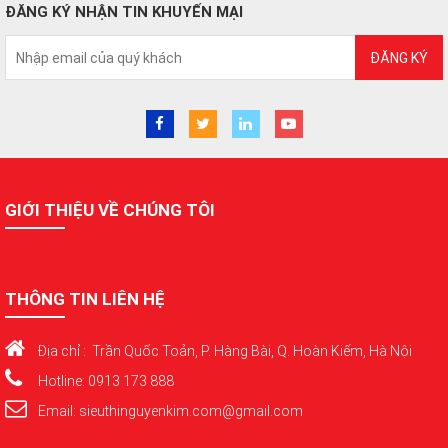
ĐĂNG KÝ NHẬN TIN KHUYẾN MẠI
ĐĂNG KÝ
GIỚI THIỆU VỀ CHÚNG TÔI
THÔNG TIN LIÊN HỆ
Địa chỉ : Trần Quốc Toản, P. Hàng Bài, Q. Hoàn Kiếm, Hà Nội
Hotline: 0913 173 888
Email: sieuthinguyenkim.com@gmail.com