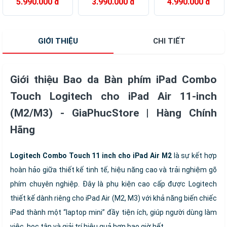
5.990.000 đ
3.990.000 đ
4.990.000 đ
cho iPad Pro
iPad 10.9 inch
iPad Air 4 và iPad
11inch M4 -
Gen 10 - Có thể
Air 5 - Hàng Chính
GiaPhucStore |
tháo rời,
Hãng
Hàng Chính Hãng
Trackpad siêu
GIỚI THIỆU
CHI TIẾT
nhạy, chiếu sáng
nền - Hàng chính
hãng
Giới thiệu Bao da Bàn phím iPad Combo
Touch Logitech cho iPad Air 11-inch
(M2/M3) - GiaPhucStore | Hàng Chính
Hãng
Logitech Combo Touch 11 inch cho iPad Air M2
là sự kết hợp
hoàn hảo giữa thiết kế tinh tế, hiệu năng cao và trải nghiệm gõ
phím chuyên nghiệp. Đây là phụ kiện cao cấp được Logitech
thiết kế dành riêng cho iPad Air (M2, M3) với khả năng biến chiếc
iPad thành một “laptop mini” đầy tiện ích, giúp người dùng làm
việc, học tập và giải trí hiệu quả hơn bao giờ hết.