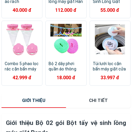
áo rách
lồng máy giặt Hàn
Sinh Lồng Giặt
Quốc 450g
40.000 đ
112.000 đ
55.000 đ
Combo 5 phao lọc
Bộ 2 dây phơi
Túi lưới lọc cặn
rác cặn bẩn máy
quần áo thông
bẩn máy giặt cửa
giặt gom rác lồng
minh
trên, cửa ngang -
42.999 đ
18.000 đ
33.997 đ
giặt giúp sạch
Hàng nội địa Nhật
hơn tăng tuổi thọ
máy - 5 phao lưới
hồng
GIỚI THIỆU
CHI TIẾT
Giới thiệu Bộ 02 gói Bột tẩy vệ sinh lồng