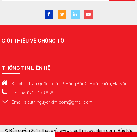
GIỚI THIỆU VỀ CHÚNG TÔI
THÔNG TIN LIÊN HỆ
Địa chỉ : Trần Quốc Toản, P. Hàng Bài, Q. Hoàn Kiếm, Hà Nội
Hotline: 0913 173 888
Email: sieuthinguyenkim.com@gmail.com
© Bản quyền 2015 thuộc về www.sieuthinguyenkim.com . Bảo lưu
toàn quyền