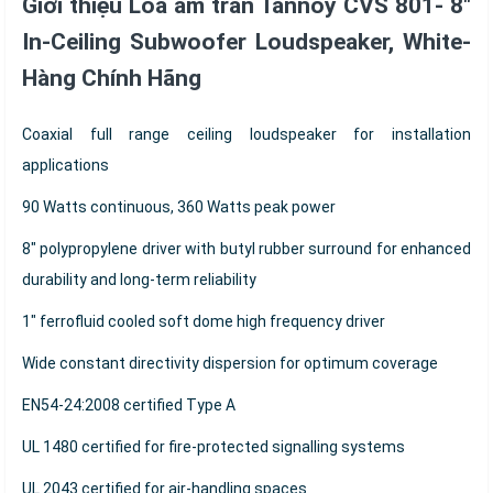
Giới thiệu Loa âm trần Tannoy CVS 801- 8"
In-Ceiling Subwoofer Loudspeaker, White-
Hàng Chính Hãng
Coaxial full range ceiling loudspeaker for installation
applications
90 Watts continuous, 360 Watts peak power
8" polypropylene driver with butyl rubber surround for enhanced
durability and long-term reliability
1" ferrofluid cooled soft dome high frequency driver
Wide constant directivity dispersion for optimum coverage
EN54-24:2008 certified Type A
UL 1480 certified for fire-protected signalling systems
UL 2043 certified for air-handling spaces