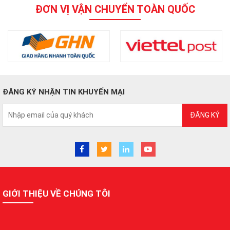
ĐƠN VỊ VẬN CHUYỂN TOÀN QUỐC
ĐĂNG KÝ NHẬN TIN KHUYẾN MẠI
ĐĂNG KÝ
GIỚI THIỆU VỀ CHÚNG TÔI