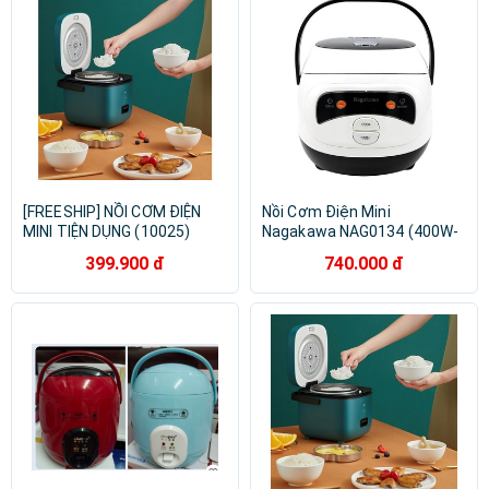
[FREESHIP] NỒI CƠM ĐIỆN
Nồi Cơm Điện Mini
MINI TIỆN DỤNG (10025)
Nagakawa NAG0134 (400W-
1L)
399.900 đ
740.000 đ