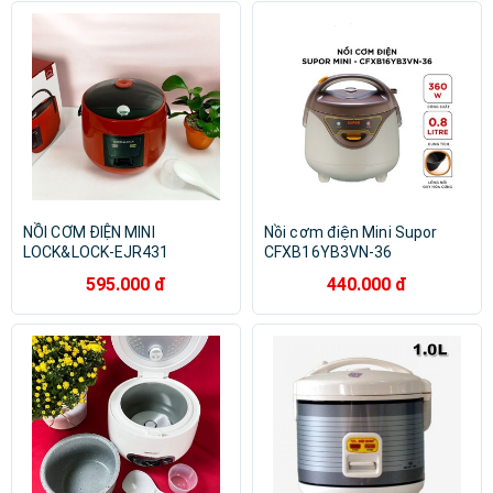
NỒI CƠM ĐIỆN MINI
Nồi cơm điện Mini Supor
LOCK&LOCK-EJR431
CFXB16YB3VN-36
595.000 đ
440.000 đ