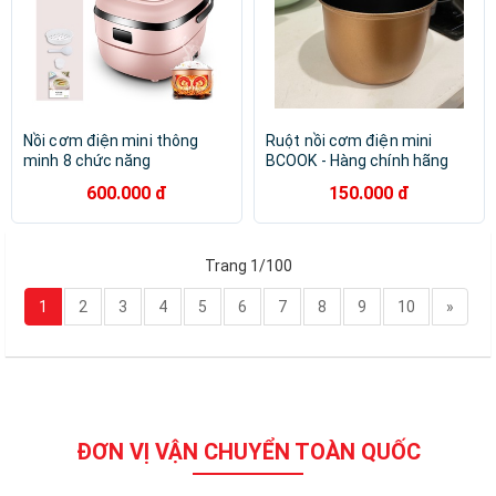
Nồi cơm điện mini thông
Ruột nồi cơm điện mini
minh 8 chức năng
BCOOK - Hàng chính hãng
600.000 đ
150.000 đ
Trang 1/100
1
2
3
4
5
6
7
8
9
10
»
ĐƠN VỊ VẬN CHUYỂN TOÀN QUỐC