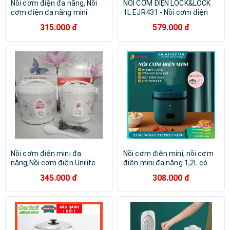
Nồi cơm điện đa năng, Nồi
NỒI CƠM ĐIỆN LOCK&LOCK
cơm điện đa năng mini
1L EJR431 - Nồi cơm điện
JIASHI, tặng kèm khay hấp
mini nhỏ gọn tiện lợi
315.000 đ
579.000 đ
inox.
Lock&lock
Nồi cơm điện mini đa
Nồi cơm điện mini, nồi cơm
năng,Nồi cơm điện Unilife
điện mini đa năng 1,2L có
1,2lít - 1,8lít ( Nấu cơm ngon,
thể nấu cơm, nấu cháo, hấp,
345.000 đ
308.000 đ
nấu cháo, hầm, hấp luộc)
chưng, luộc an toàn và hiệu
quả