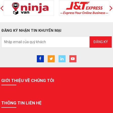
ĐĂNG KÝ NHẬN TIN KHUYẾN MẠI
ĐĂNG KÝ
GIỚI THIỆU VỀ CHÚNG TÔI
THÔNG TIN LIÊN HỆ