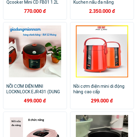
Qcooker Mini CD FB01 1.2L
Kuchen nấu đa năng
770.000 đ
2.350.000 đ
NỒI CƠM ĐIỆN MINI
Nồi cơm điện mini di động
LOCKNLOCK EJR431 (DUNG
hàng cao cấp
TÍCH 1L)
499.000 đ
299.000 đ