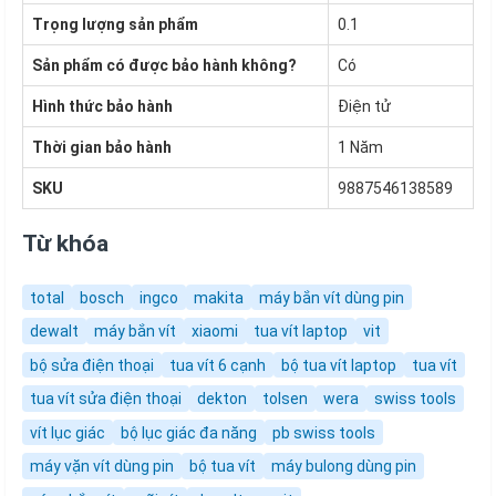
Trọng lượng sản phẩm
0.1
Sản phẩm có được bảo hành không?
Có
Hình thức bảo hành
Điện tử
Thời gian bảo hành
1 Năm
SKU
9887546138589
Từ khóa
total
bosch
ingco
makita
máy bắn vít dùng pin
dewalt
máy bắn vít
xiaomi
tua vít laptop
vit
bộ sửa điện thoại
tua vít 6 cạnh
bộ tua vít laptop
tua vít
tua vít sửa điện thoại
dekton
tolsen
wera
swiss tools
vít lục giác
bộ lục giác đa năng
pb swiss tools
máy vặn vít dùng pin
bộ tua vít
máy bulong dùng pin