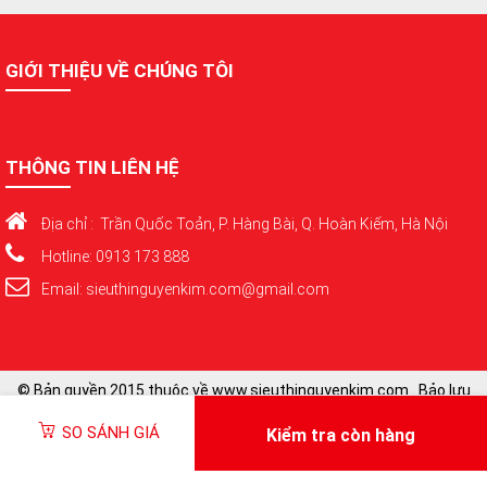
GIỚI THIỆU VỀ CHÚNG TÔI
THÔNG TIN LIÊN HỆ
Địa chỉ : Trần Quốc Toản, P. Hàng Bài, Q. Hoàn Kiếm, Hà Nội
Hotline: 0913 173 888
Email: sieuthinguyenkim.com@gmail.com
© Bản quyền 2015 thuộc về www.sieuthinguyenkim.com . Bảo lưu
toàn quyền
SO SÁNH GIÁ
Kiểm tra còn hàng