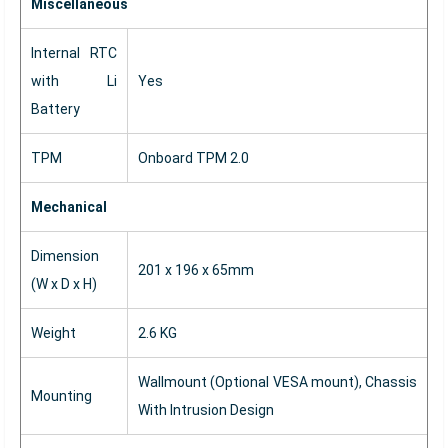
Miscellaneous
Internal RTC
with Li
Yes
Battery
TPM
Onboard TPM 2.0
Mechanical
Dimension
201 x 196 x 65mm
(W x D x H)
Weight
2.6 KG
Wallmount (Optional VESA mount), Chassis
Mounting
With Intrusion Design