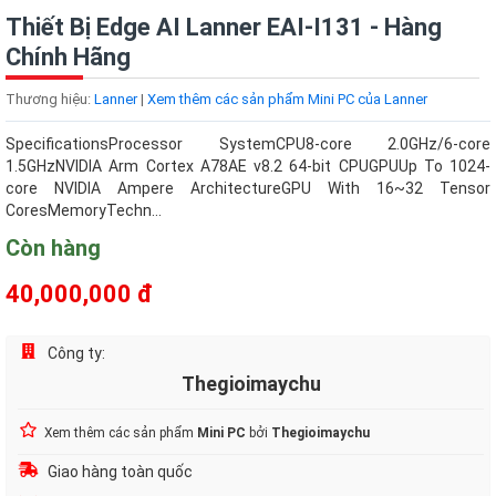
Thiết Bị Edge AI Lanner EAI-I131 - Hàng
Chính Hãng
Thương hiệu:
Lanner
|
Xem thêm các sản phẩm Mini PC của Lanner
SpecificationsProcessor SystemCPU8-core 2.0GHz/6-core
1.5GHzNVIDIA Arm Cortex A78AE v8.2 64-bit CPUGPUUp To 1024-
core NVIDIA Ampere ArchitectureGPU With 16~32 Tensor
CoresMemoryTechn...
Còn hàng
40,000,000 đ
Công ty:
Thegioimaychu
Xem thêm các sản phẩm
Mini PC
bởi
Thegioimaychu
Giao hàng toàn quốc