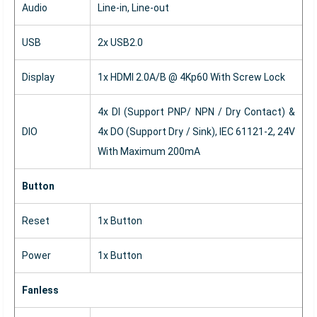
Audio
Line-in, Line-out
USB
2x USB2.0
Display
1x HDMI 2.0A/B @ 4Kp60 With Screw Lock
4x DI (Support PNP/ NPN / Dry Contact) &
DIO
4x DO (Support Dry / Sink), IEC 61121-2, 24V
With Maximum 200mA
Button
Reset
1x Button
Power
1x Button
Fanless