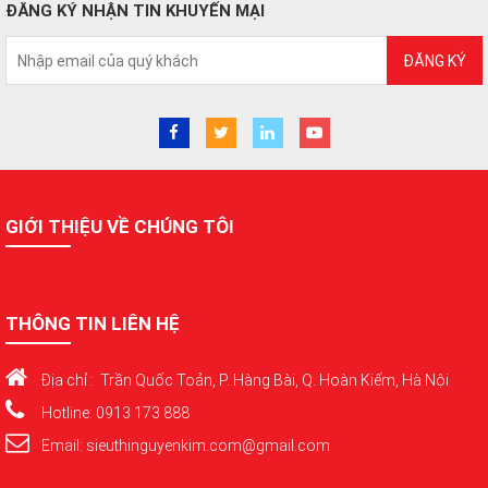
ĐĂNG KÝ NHẬN TIN KHUYẾN MẠI
ĐĂNG KÝ
GIỚI THIỆU VỀ CHÚNG TÔI
THÔNG TIN LIÊN HỆ
Địa chỉ : Trần Quốc Toản, P. Hàng Bài, Q. Hoàn Kiếm, Hà Nội
Hotline: 0913 173 888
Email: sieuthinguyenkim.com@gmail.com