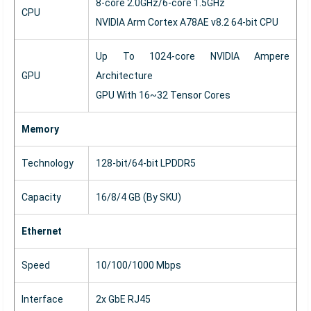
8-core 2.0GHz/6-core 1.5GHz
CPU
NVIDIA Arm Cortex A78AE v8.2 64-bit CPU
Up To 1024-core NVIDIA Ampere
GPU
Architecture
GPU With 16~32 Tensor Cores
Memory
Technology
128-bit/64-bit LPDDR5
Capacity
16/8/4 GB (By SKU)
Ethernet
Speed
10/100/1000 Mbps
Interface
2x GbE RJ45