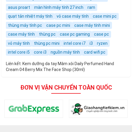
asus proart
màn hình máy tính 27 inch
ram
quạt tản nhiệt máy tính
vỏ case máy tính
case mini pc
thùng máy tính pc
case pc mini
case máy tính mini
case máy tính
thùng pc
case pc gaming
case pc
vỏ máy tính
thùng pc mini
intel core i7
i3
ryzen
intel core i5
core i3
nguồn máy tính
card wifi pc
Liên kết:
Kem dưỡng da tay Mâm xôi Daily Perfumed Hand
Cream 04 Berry Mix The Face Shop (30ml)
ĐƠN VỊ VẬN CHUYỂN TOÀN QUỐC