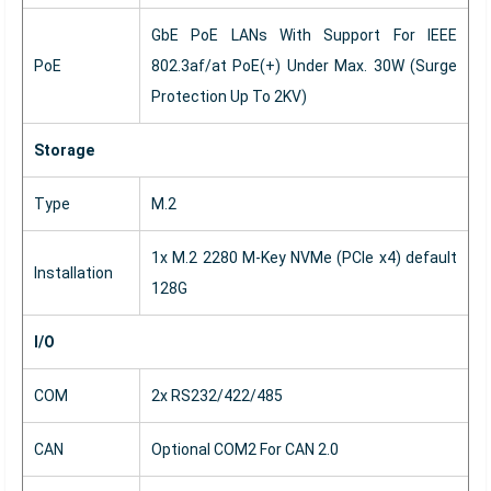
GbE PoE LANs With Support For IEEE
PoE
802.3af/at PoE(+) Under Max. 30W (Surge
Protection Up To 2KV)
Storage
Type
M.2
1x M.2 2280 M-Key NVMe (PCIe x4) default
Installation
128G
I/O
COM
2x RS232/422/485
CAN
Optional COM2 For CAN 2.0