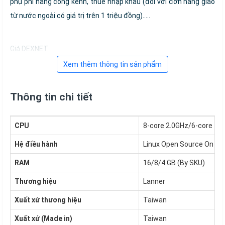
phụ phí hàng cồng kềnh, thuế nhập khẩu (đối với đơn hàng giao
từ nước ngoài có giá trị trên 1 triệu đồng).....
Giá DEXNET
Xem thêm thông tin sản phẩm
Thông tin chi tiết
CPU
8-core 2.0GHz/6-core 1.5
Hệ điều hành
Linux Open Source On NVI
RAM
16/8/4 GB (By SKU)
Thương hiệu
Lanner
Xuất xứ thương hiệu
Taiwan
Xuất xứ (Made in)
Taiwan