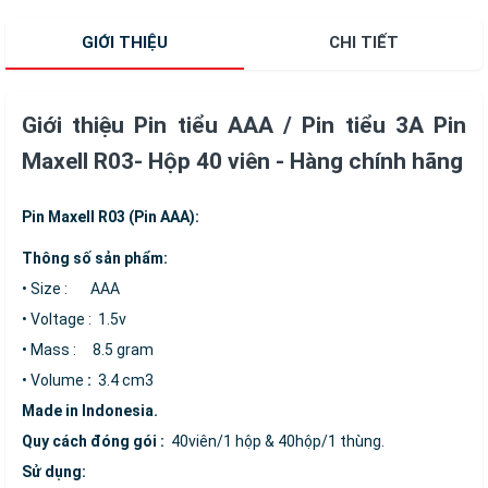
10 ) 1,45V Hàng
chính hãng
GIỚI THIỆU
CHI TIẾT
Giới thiệu Pin tiểu AAA / Pin tiểu 3A Pin
Maxell R03- Hộp 40 viên - Hàng chính hãng
Pin Maxell R03 (Pin AAA):
Thông số sản phẩm:
• Size : AAA
• Voltage : 1.5v
• Mass : 8.5 gram
• Volume
:
3.4 cm3
Made in Indonesia.
Quy cách đóng gói :
40viên/1 hộp & 40hộp/1 thùng.
Sử dụng: