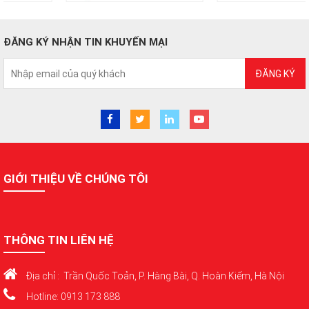
ĐĂNG KÝ NHẬN TIN KHUYẾN MẠI
ĐĂNG KÝ
GIỚI THIỆU VỀ CHÚNG TÔI
THÔNG TIN LIÊN HỆ
Địa chỉ : Trần Quốc Toản, P. Hàng Bài, Q. Hoàn Kiếm, Hà Nội
Hotline: 0913 173 888