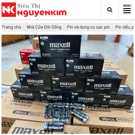
Trang chủ
Nhà Cửa Đời Sống
Pin và dụng cụ sạc pin
Pin tiểu, p