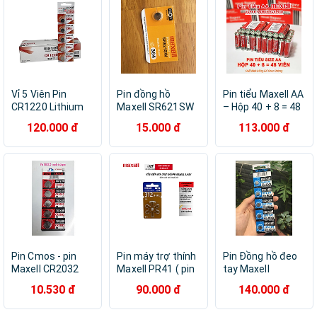
Vỉ 5 Viên Pin
Pin đồng hồ
Pin tiểu Maxell AA
CR1220 Lithium
Maxell SR621SW
– Hộp 40 + 8 = 48
3V Maxell Made in
1.5V
Viên
120.000 đ
15.000 đ
113.000 đ
Japan siêu bền -
hàng nhập khẩu
Pin Cmos - pin
Pin máy trợ thính
Pin Đồng hồ đeo
Maxell CR2032
Maxell PR41 ( pin
tay Maxell
made in Japan- 1
312 ) / PR44 ( pin
SR927SW 1.55V
10.530 đ
90.000 đ
140.000 đ
viên
675 ) / PR48 ( Pin
395
13 ) / PR536 ( Pin