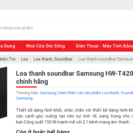
ia Dụng
Nhà Cửa Đời Sống
Điện Thoại - Máy Tính Bản
iện Tivi
Loa
Loa thanh, Soundbar
Loa thanh soundbar Samsun
Loa thanh soundbar Samsung HW-T420
chính hãng
Thương hiệu:
Samsung
|
Xem thêm các sản phẩm Loa thanh, Sound
Samsung
Thiết kế dạng hình khối, chắc chắn với thiết kế dạng hình 
các cạnh góc vuông tạo nên sự tinh tế, sang trọng cho
bạn.Công suất 150 W mạnh mẽ với 2.1 kênh mang âm thanh ...
Còn ít hoặc hết hàng