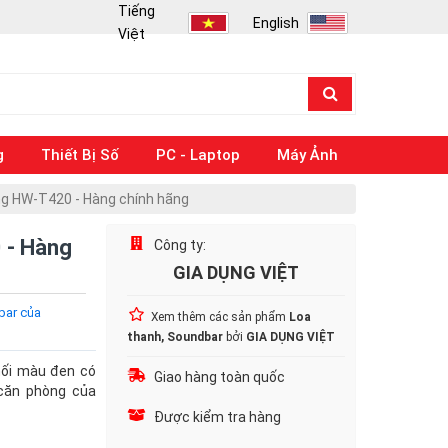
Tiếng
English
Việt
g
Thiết Bị Số
PC - Laptop
Máy Ảnh
g HW-T420 - Hàng chính hãng
 - Hàng
Công ty:
GIA DỤNG VIỆT
bar của
Xem thêm các sản phẩm
Loa
thanh, Soundbar
bởi
GIA DỤNG VIỆT
khối màu đen có
Giao hàng toàn quốc
 căn phòng của
Được kiểm tra hàng