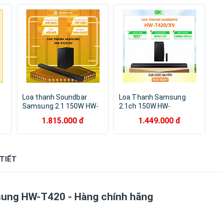
Loa thanh Soundbar
Loa Thanh Samsung
Samsung 2.1 150W HW-
2.1ch 150W HW-
T420/XV- Hàng chính
T420/XV - Hàng Chính
1.815.000 đ
1.449.000 đ
hãng
Hãng
g
 TIẾT
sung HW-T420 - Hàng chính hãng