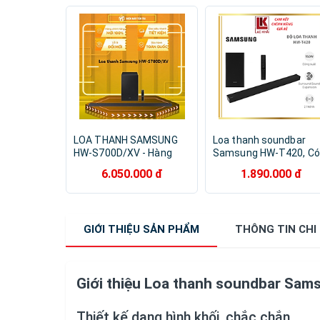
LOA THANH SAMSUNG
Loa thanh soundbar
HW-S700D/XV - Hàng
Samsung HW-T420, Có
chính hãng
cổng USB, Có kèm
6.050.000 đ
1.890.000 đ
remote,Bluetooth 2.0,
công suất:150W - Hàn
chính hãng
GIỚI THIỆU
SẢN PHẨM
THÔNG TIN
CHI
Giới thiệu Loa thanh soundbar Sam
Thiết kế dạng hình khối, chắc chắn