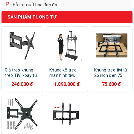
Hỗ trợ xuất hóa đơn đỏ
SẢN PHẨM TƯƠNG TỰ
Giá treo-khung
Khung kệ treo
Khung treo tivi từ
treo TiVi xoay từ
màn hình tivi,
26 inch đến 75
24"-55" Apollo
bảng tương tác di
inch tải trọng
246.000 đ
1.890.000 đ
75.600 đ
L400 tải trọng
động Apollo 1800
50kg, Loại dày,
31kg - Hàng nhập
kích thước 60 ”–
chắc chắn, nặng
khẩu
100“ tải trọng
1.2kg - Hàng nhập
150kg - Hàng
khẩu
nhập khẩu