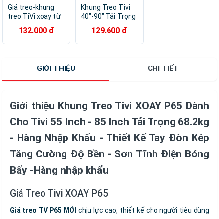
Giá treo-khung
Khung Treo Tivi
treo TiVi xoay từ
40"-90" Tải Trọng
24"-55" X400 -
75kg H4090 Hỗ
132.000 đ
129.600 đ
Hàng nhập khẩu
Trợ Tivi Chuẩn
VESA
200x400mm Dễ
Lắp Đặt Cho Mọi
GIỚI THIỆU
CHI TIẾT
Không Gian - Hàng
nhập khẩu
Giới thiệu Khung Treo Tivi XOAY P65 Dành
Cho Tivi 55 Inch - 85 Inch Tải Trọng 68.2kg
- Hàng Nhập Khẩu - Thiết Kế Tay Đòn Kép
Tăng Cường Độ Bền - Sơn Tĩnh Điện Bóng
Bẩy -Hàng nhập khẩu
Giá Treo Tivi XOAY P65
Giá treo TV P65 MỚI
chịu lực cao, thiết kế cho người tiêu dùng