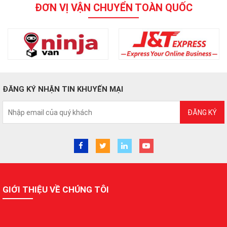
ĐƠN VỊ VẬN CHUYỂN TOÀN QUỐC
ĐĂNG KÝ NHẬN TIN KHUYẾN MẠI
ĐĂNG KÝ
GIỚI THIỆU VỀ CHÚNG TÔI