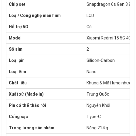
Chip set
Snapdragon 6s Gen 3 8 n
Loại/ Công nghệ màn hình
LCD
Hỗ trợ 5G
Có
Model
Xiaomi Redmi 15 5G 4GB
Số sim
2
Loại pin
Silicon-Carbon
Loại Sim
Nano
Chất liệu
Khung & Mặt lưng nhựa
Xuất xứ (Made in)
Trung Quốc
Pin có thể tháo rời
Nguyên Khối
Cổng sạc
Type-C
Trọng lượng sản phẩm
Nặng 214 g