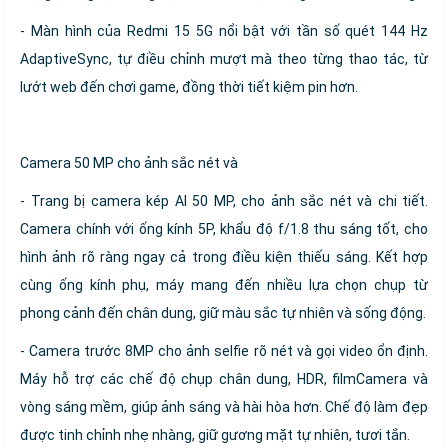
- Màn hình của Redmi 15 5G nổi bật với tần số quét 144 Hz
AdaptiveSync, tự điều chỉnh mượt mà theo từng thao tác, từ
lướt web đến chơi game, đồng thời tiết kiệm pin hơn.
Camera 50 MP cho ảnh sắc nét và
- Trang bị camera kép AI 50 MP, cho ảnh sắc nét và chi tiết.
Camera chính với ống kính 5P, khẩu độ f/1.8 thu sáng tốt, cho
hình ảnh rõ ràng ngay cả trong điều kiện thiếu sáng. Kết hợp
cùng ống kính phụ, máy mang đến nhiều lựa chọn chụp từ
phong cảnh đến chân dung, giữ màu sắc tự nhiên và sống động.
- Camera trước 8MP cho ảnh selfie rõ nét và gọi video ổn định.
Máy hỗ trợ các chế độ chụp chân dung, HDR, filmCamera và
vòng sáng mềm, giúp ảnh sáng và hài hòa hơn. Chế độ làm đẹp
được tinh chỉnh nhẹ nhàng, giữ gương mặt tự nhiên, tươi tắn.