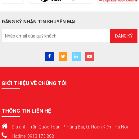
ĐĂNG KÝ NHẬN TIN KHUYẾN MẠI
ĐĂNG KÝ
GIỚI THIỆU VỀ CHÚNG TÔI
THÔNG TIN LIÊN HỆ
Địa chỉ : Trần Quốc Toản, P. Hàng Bài, Q. Hoàn Kiếm, Hà Nội
Hotline: 0913 173 888