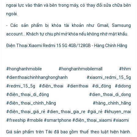
ngoại lực vào thân và bên trong máy, có thay đổi sửa chữa bên
ngoài.
- Các sản phẩm bị khóa tài khoản như Gmail, Samsung
account… Khách tự chịu phí mở khóa nếu không nhớ mật khẩu.
Điện Thoại Xiaomi Redmi 15 5G 4GB/128GB - Hàng Chính Hãng
#honghanhmobile #honghanhmobilemall #hhm
#dienthoaichinhhanghonghanh #xiaomi_redmi_15_5g
#redmi_15_5g #điện_thoại #dienthoai #di_động #didong
#điện_thoại_di_động #dien_thoai_di_dong
#điện_thoại_chính_hãng #hàng_chính_hãng
#điện_thoại_giá_rẻ #dien_thoai_gia_re #giá_rẻ #khuyen_mai
#freeship #mobile #smartphone #điện_thoại_xiaomi #xiaomi
Giá sản phẩm trên Tiki đã bao gồm thuế theo luật hiện hành.