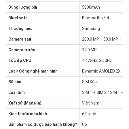
Dung lượng pin
5000mAh
Bluetooth
Bluetooth v5.4
Thương hiệu
Samsung
Camera sau
200.0 MP + 50.0 MP + 50.
Camera trước
12.0 MP
Tốc độ CPU
4.47GHz, 3.5GHz
Loại/ Công nghệ màn hình
Dynamic AMOLED 2X
Số sim
SIM Kép
Loại Sim
SIM 1 + SIM 2 / SIM 1 + e
Xuất xứ (Made in)
Việt Nam
Kích thước màn hình
6.9 inch
Sản phẩm có được bảo hành không?
Có