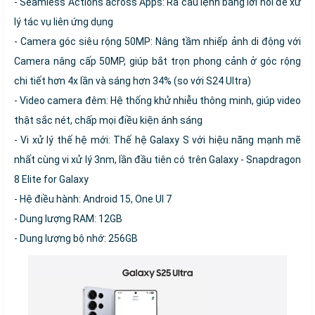
- Seamless Actions across Apps: Ra câu lệnh bằng lời nói để xử
lý tác vụ liên ứng dụng
- Camera góc siêu rộng 50MP: Nâng tầm nhiếp ảnh di động với
Camera nâng cấp 50MP, giúp bắt trọn phong cảnh ở góc rộng
chi tiết hơn 4x lần và sáng hơn 34% (so với S24 Ultra)
- Video camera đêm: Hệ thống khử nhiễu thông minh, giúp video
thật sắc nét, chấp mọi điều kiện ánh sáng
- Vi xử lý thế hệ mới: Thế hệ Galaxy S với hiệu năng mạnh mẽ
nhất cùng vi xử lý 3nm, lần đầu tiên có trên Galaxy - Snapdragon
8 Elite for Galaxy
- Hệ điều hành: Android 15, One UI 7
- Dung lượng RAM: 12GB
- Dung lượng bộ nhớ: 256GB