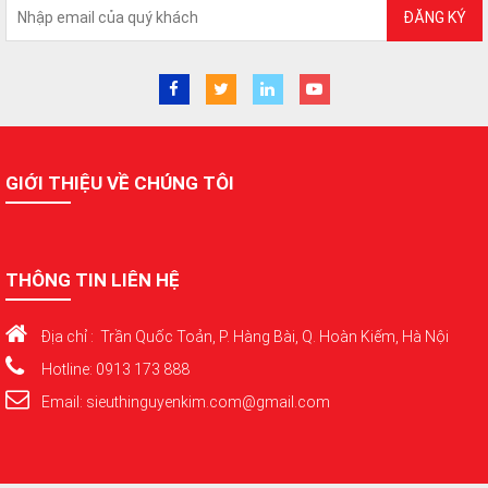
ĐĂNG KÝ
GIỚI THIỆU VỀ CHÚNG TÔI
THÔNG TIN LIÊN HỆ
Địa chỉ : Trần Quốc Toản, P. Hàng Bài, Q. Hoàn Kiếm, Hà Nội
Hotline: 0913 173 888
Email: sieuthinguyenkim.com@gmail.com