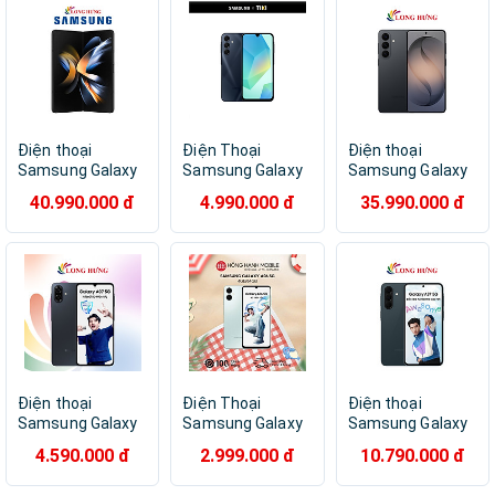
Điện thoại
Điện Thoại
Điện thoại
Samsung Galaxy
Samsung Galaxy
Samsung Galaxy
Z Fold4 5G
A16 5G
S26+
40.990.000 đ
4.990.000 đ
35.990.000 đ
(12GB/256GB) -
(4GB/128GB) - Đã
(12GB/512GB) -
Hàng chính hãng
Kích Hoạt Bảo
Hàng chính hãng
Hành Điện Tử -
Hàng Chính Hãng
Điện thoại
Điện Thoại
Điện thoại
Samsung Galaxy
Samsung Galaxy
Samsung Galaxy
A07 5G
A06 5G 4GB/64GB
A37 5G
4.590.000 đ
2.999.000 đ
10.790.000 đ
(4GB/128GB) -
- Hàng Chính
(8GB/128GB) -
Hàng chính hãng
Hãng
Hàng chính hãng