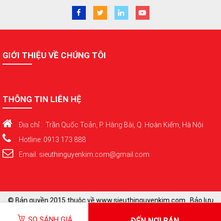
GIỚI THIỆU VỀ CHÚNG TÔI
THÔNG TIN LIÊN HỆ
Địa chỉ : Trần Quốc Toản, P. Hàng Bài, Q. Hoàn Kiếm, Hà Nội
Hotline: 0913 173 888
Email: sieuthinguyenkim.com@gmail.com
© Bản quyền 2015 thuộc về www.sieuthinguyenkim.com . Bảo lưu
toàn quyền
SO SÁNH GIÁ
ĐẾN NƠI BÁN