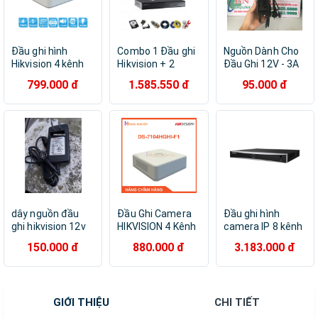
Đầu ghi hình
Combo 1 Đầu ghi
Nguồn Dành Cho
Hikvision 4 kênh
Hikvision + 2
Đầu Ghi 12V - 3A
Turbo HD 3.0 DVR
Camera 2.0M
Hikvision Màu
799.000 đ
1.585.550 đ
95.000 đ
DS-7104HGHI-F1
FullHD + Phụ Kiện
Đen
+ Ổ Cứng Tùy
Chọn
dây nguồn đầu
Đầu Ghi Camera
Đầu ghi hình
ghi hikvision 12v
HIKVISION 4 Kênh
camera IP 8 kênh
1.5a
DS-7104HGHI-F1
HIKVISION DS-
150.000 đ
880.000 đ
3.183.000 đ
và Đầu ghi
7608NXI-K2/S,
Camera
THÔNG MINH:
HIKVISION 8 kênh
ECO K SERIES
DS-7108HGHI-F1 -
ACUSENSE (chính
GIỚI THIỆU
CHI TIẾT
Hàng Chính Hãng
hãng Hikvision
VN)