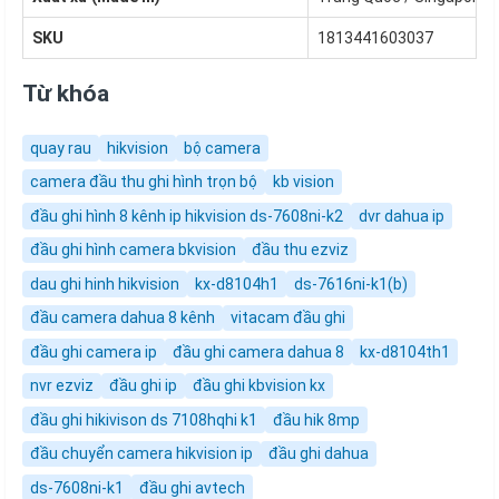
SKU
1813441603037
Từ khóa
quay rau
hikvision
bộ camera
camera đầu thu ghi hình trọn bộ
kb vision
đầu ghi hình 8 kênh ip hikvision ds-7608ni-k2
dvr dahua ip
đầu ghi hình camera bkvision
đầu thu ezviz
dau ghi hinh hikvision
kx-d8104h1
ds-7616ni-k1(b)
đầu camera dahua 8 kênh
vitacam đầu ghi
đầu ghi camera ip
đầu ghi camera dahua 8
kx-d8104th1
nvr ezviz
đầu ghi ip
đầu ghi kbvision kx
đầu ghi hikivison ds 7108hqhi k1
đầu hik 8mp
đầu chuyển camera hikvision ip
đầu ghi dahua
ds-7608ni-k1
đầu ghi avtech