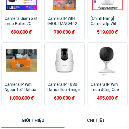
Camera Giám Sát
Camera IP WIFI
[Chính Hãng]
Imou Bullet 2C
IMOU RANGER 2
Camera Ip Wifi
IPC F22P - Hàng
tặng kèm thẻ
(Dahua) Imou A2 -
690.000 đ
780.000 đ
519.000 đ
Chính Hãng
32gb sịn
A22EP-V3 2.0MP
1080P - Mới Tốt
Hơn A22EP Cũ và
TA22CP - Xoay
360 Độ.
Camera IP Wifi
Camera IP 1080
Camera IP Wifi
Ngoài Trời Dahua
Dahua Ilou Ranger
Imou đứng Cue
Imou IPC- G22P
2C TA22CP Xoay
2E IPC-C22-D 2M -
1.000.000 đ
600.000 đ
495.000 đ
2.0mpx - Chính
360, góc rộng
Trắng
Hãng
GIỚI THIỆU
CHI TIẾT