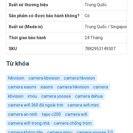
Xuất xứ thương hiệu
Trung Quốc
Sản phẩm có được bảo hành không?
Có
Xuất xứ (Made in)
Trung Quốc / Singapore /
Thời gian bảo hành
24 Tháng
SKU
7882953149307
Từ khóa
hikvision
camera kbvision
camera hkvision
camera xiaomi
xiaomi
camera hikvision
camera
kbvision
imou
camera yoosee
camera dahua
camera wifi 360 độ ngoài trời
camera wifi mini
camera an ninh
tapo c200
camera wifi
camera wifi trong nhà
camera chống trộm
camera không dây
camera imou
camera yoosee 3.0