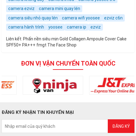
camera ezviz
camera mini quay lén
camera siêu nhỏ quay lén
camera wifi yoosee
ezviz c6n
camera hành trình
yoosee
camera ip
ezviz
Liên kết:
Phấn nền siêu mịn Gold Collagen Ampoule Cover Cake
SPF50+ PA+++ fmgt The Face Shop
ĐƠN VỊ VẬN CHUYỂN TOÀN QUỐC
ĐĂNG KÝ NHẬN TIN KHUYẾN MẠI
ĐĂNG KÝ