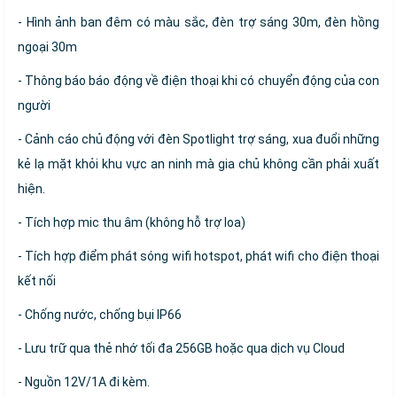
- Hình ảnh ban đêm có màu sắc, đèn trợ sáng 30m, đèn hồng
ngoại 30m
- Thông báo báo động về điện thoại khi có chuyển động của con
người
- Cảnh cáo chủ động với đèn Spotlight trợ sáng, xua đuổi những
kẻ lạ mặt khỏi khu vực an ninh mà gia chủ không cần phải xuất
hiện.
- Tích hợp mic thu âm (không hỗ trợ loa)
- Tích hợp điểm phát sóng wifi hotspot, phát wifi cho điện thoại
kết nối
- Chống nước, chống bụi IP66
- Lưu trữ qua thẻ nhớ tối đa 256GB hoặc qua dịch vụ Cloud
- Nguồn 12V/1A đi kèm.