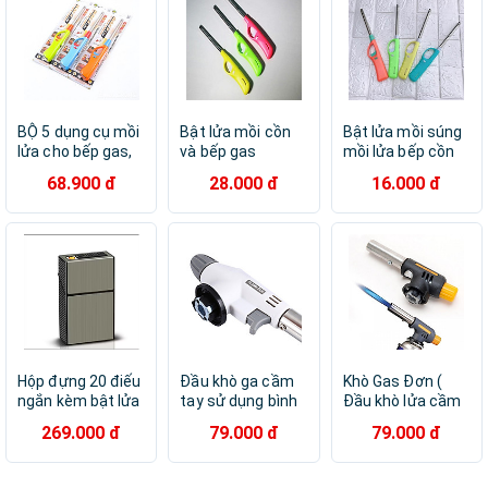
BỘ 5 dụng cụ mồi
Bật lửa mồi cồn
Bật lửa mồi súng
lửa cho bếp gas,
và bếp gas
mồi lửa bếp cồn
bếp cồn nhỏ gọn,
bếp ga tiện dụng
68.900 đ
28.000 đ
16.000 đ
tiện dụng
Hộp đựng 20 điếu
Đầu khò ga cầm
Khò Gas Đơn (
ngắn kèm bật lửa
tay sử dụng bình
Đầu khò lửa cầm
điện đi mưa thoải
mini
tay sử dụng bình
269.000 đ
79.000 đ
79.000 đ
mái làm quà tặng
gas mini Tiện
Dụng )