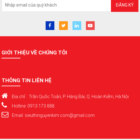
ĐĂNG KÝ
GIỚI THIỆU VỀ CHÚNG TÔI
THÔNG TIN LIÊN HỆ
Địa chỉ : Trần Quốc Toản, P. Hàng Bài, Q. Hoàn Kiếm, Hà Nội
Hotline: 0913 173 888
Email: sieuthinguyenkim.com@gmail.com