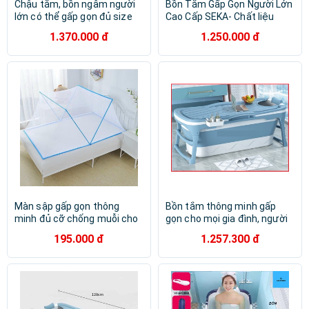
Chậu tắm, bồn ngâm người
Bồn Tắm Gấp Gọn Người Lớn
lớn có thể gấp gọn đủ size
Cao Cấp SEKA- Chất liệu
hàng cao cấp
nhựa PP và Silicon
1.370.000 đ
1.250.000 đ
Màn sập gấp gọn thông
Bồn tắm thông minh gấp
minh đủ cỡ chống muỗi cho
gọn cho mọi gia đình, người
người lớn & trẻ em
lớn và trẻ nhỏ
195.000 đ
1.257.300 đ