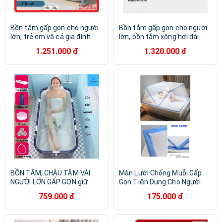
Bồn tắm gấp gọn cho người
Bồn tắm gấp gọn cho người
lớn, trẻ em và cả gia đình
lớn, bồn tắm xông hơi dài
118cm
1.251.000 đ
1.320.000 đ
BỒN TẮM, CHẬU TẮM VẢI
Màn Lưới Chống Muỗi Gấp
NGƯỜI LỚN GẤP GỌN giữ
Gọn Tiện Dụng Cho Người
nhiệt, chứa được 2 người
Lớn Và Trẻ Em, Màn Chụp
759.000 đ
175.000 đ
lớn, chất liệu an toàn -
Gấp Gọn Thông Minh
LB146211