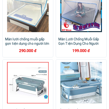
Màn lưới chống muỗi gấp
Màn Lưới Chống Muỗi Gấp
gọn tiện dụng cho người lớn
Gọn Tiện Dụng Cho Người
và trẻ em, màn chụp gấp
Lớn Và Trẻ Em, Mùng chụp,
290.000 đ
199.000 đ
gọn thông minh Hoàng Nhân
Màn Chụp Gấp Gọn Thông
Minh