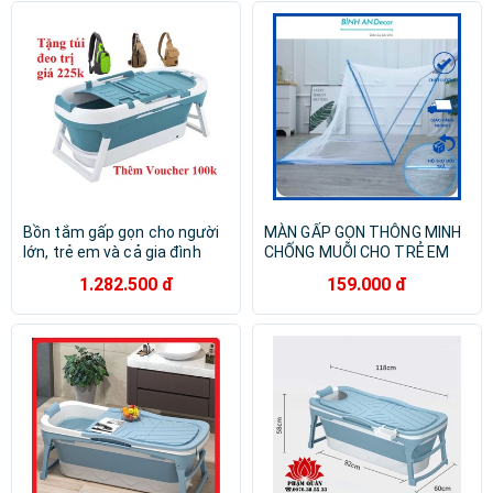
Bồn tắm gấp gọn cho người
MÀN GẤP GỌN THÔNG MINH
lớn, trẻ em và cả gia đình
CHỐNG MUỖI CHO TRẺ EM
VÀ NGƯỜI LỚN
1.282.500 đ
159.000 đ