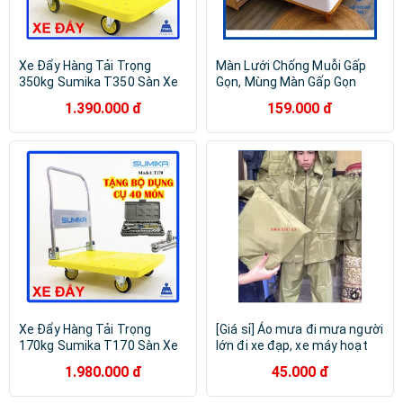
Xe Đẩy Hàng Tải Trọng
Màn Lưới Chống Muỗi Gấp
350kg Sumika T350 Sàn Xe
Gọn, Mùng Màn Gấp Gọn
Lớn Gấp Gọn - Xe Kéo Hàng
Thông Minh Dành Cho Trẻ
1.390.000 đ
159.000 đ
Gấp Gọn - Xe Đẩy Hàng Tay -
Em Và Người Lớn
Sàn Nhựa
Xe Đẩy Hàng Tải Trọng
[Giá sỉ] Áo mưa đi mưa người
170kg Sumika T170 Sàn Xe
lớn đi xe đạp, xe máy hoạt
Lớn Gấp Gọn
động vận động ngoài trời
1.980.000 đ
45.000 đ
mưa