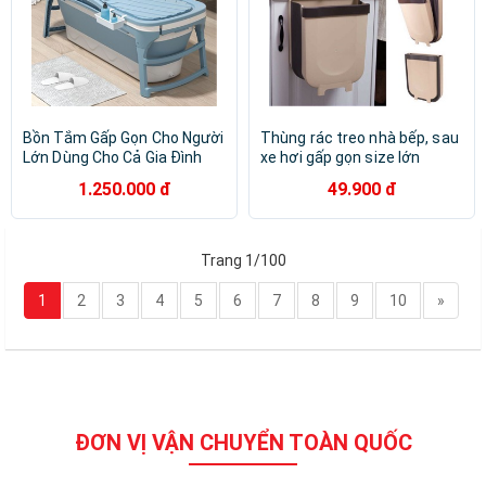
Bồn Tắm Gấp Gọn Cho Người
Thùng rác treo nhà bếp, sau
Lớn Dùng Cho Cả Gia Đình
xe hơi gấp gọn size lớn
Size Lớn - Bồn Tắm Silicon
21cm
1.250.000 đ
49.900 đ
Cao Cấp
Trang 1/100
1
2
3
4
5
6
7
8
9
10
»
ĐƠN VỊ VẬN CHUYỂN TOÀN QUỐC