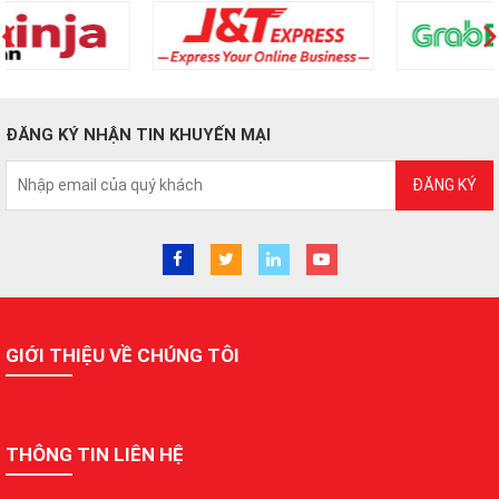
ĐĂNG KÝ NHẬN TIN KHUYẾN MẠI
ĐĂNG KÝ
GIỚI THIỆU VỀ CHÚNG TÔI
THÔNG TIN LIÊN HỆ