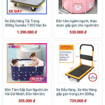
Xe Đẩy Hàng Tải Trọng
Bồn tắm ngâm người, thảo
300kg Sumika T300 Sàn Xe
dược gấp gọn cho người lớn
Lớn Gấp Gọn - Xe Kéo Hàng
và trẻ nhỏ BP01
1.390.000 đ
530.000 đ
Gấp Gọn - Xe Đẩy Hàng Tay
Bồn Tắm Gấp Gọn Người Lớn
Xe Đẩy Hàng , Xe Kéo Hàng
Vải Giữ Nhiệt, Bồn tắm lớn,
gấp gọn trọng Lớn 200kg -
vải chống thấm, chậu tắm
Xkt04
355.000 đ
739.000 đ
gấp gọn 70x65 [MS034]