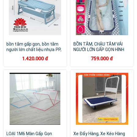
bồn tắm gấp gọn, bồn tắm
BỒN TẮM, CHẬU TẮM VẢI
người lớn chất liệu nhựa PP,
NGƯỜI LỚN GẤP GỌN HÌNH
silicon dài 128cm
CHỮ NHẬT giữ nhiệt, chứa
1.420.000 đ
759.000 đ
được 2 người lớn, chất liệu
an toàn -LB146211
LOẠI 1M6 Màn Gấp Gọn
Xe Đẩy Hàng, Xe Kéo Hàng